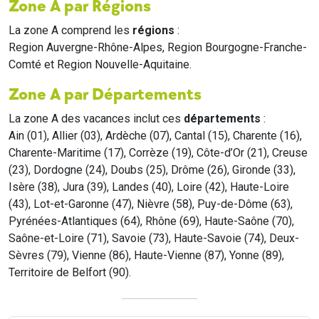
Zone A par Régions
La zone A comprend les
régions
:
Region Auvergne-Rhône-Alpes, Region Bourgogne-Franche-
Comté et Region Nouvelle-Aquitaine.
Zone A par Départements
La zone A des vacances inclut ces
départements
:
Ain (01), Allier (03), Ardèche (07), Cantal (15), Charente (16),
Charente-Maritime (17), Corrèze (19), Côte-d’Or (21), Creuse
(23), Dordogne (24), Doubs (25), Drôme (26), Gironde (33),
Isère (38), Jura (39), Landes (40), Loire (42), Haute-Loire
(43), Lot-et-Garonne (47), Nièvre (58), Puy-de-Dôme (63),
Pyrénées-Atlantiques (64), Rhône (69), Haute-Saône (70),
Saône-et-Loire (71), Savoie (73), Haute-Savoie (74), Deux-
Sèvres (79), Vienne (86), Haute-Vienne (87), Yonne (89),
Territoire de Belfort (90).