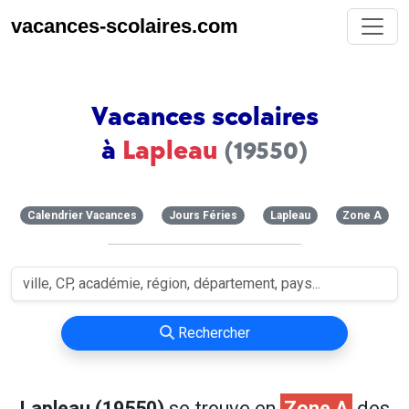
vacances-scolaires.com
Vacances scolaires
à
Lapleau
(19550)
Calendrier Vacances
Jours Féries
Lapleau
Zone A
Rechercher
Lapleau (19550)
se trouve en
Zone A
des