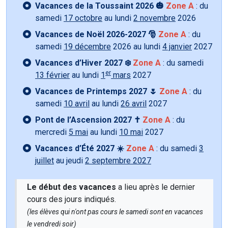
Vacances de la Toussaint 2026 🎃
Zone A
: du
samedi
17 octobre
au lundi
2 novembre
2026
Vacances de Noël 2026-2027 🎅
Zone A
: du
samedi
19 décembre
2026 au lundi
4 janvier
2027
Vacances d’Hiver 2027 ❄️
Zone A
: du samedi
er
13 février
au lundi
1
mars
2027
Vacances de Printemps 2027 🌷
Zone A
: du
samedi
10 avril
au lundi
26 avril
2027
Pont de l’Ascension 2027 ✝️
Zone A
: du
mercredi
5 mai
au lundi
10 mai
2027
Vacances d’Été 2027 ☀️
Zone A
: du samedi
3
juillet
au jeudi
2 septembre 2027
Le début des vacances
a lieu après le dernier
cours des jours indiqués.
(les élèves qui n'ont pas cours le samedi sont en vacances
le vendredi soir)