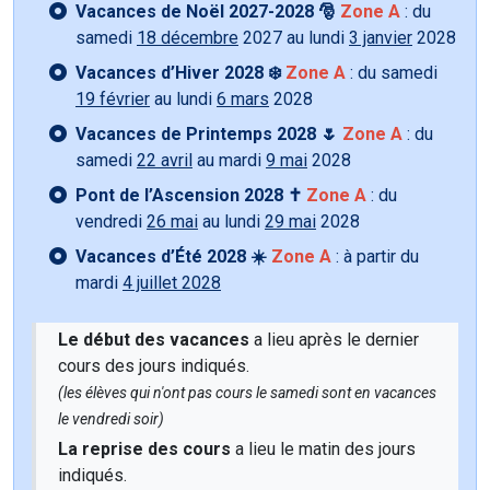
Vacances de Noël 2027-2028 🎅
Zone A
: du
samedi
18 décembre
2027 au lundi
3 janvier
2028
Vacances d’Hiver 2028 ❄️
Zone A
: du samedi
19 février
au lundi
6 mars
2028
Vacances de Printemps 2028 🌷
Zone A
: du
samedi
22 avril
au mardi
9 mai
2028
Pont de l’Ascension 2028 ✝️
Zone A
: du
vendredi
26 mai
au lundi
29 mai
2028
Vacances d’Été 2028 ☀️
Zone A
: à partir du
mardi
4 juillet 2028
Le début des vacances
a lieu après le dernier
cours des jours indiqués.
(les élèves qui n'ont pas cours le samedi sont en vacances
le vendredi soir)
La reprise des cours
a lieu le matin des jours
indiqués.