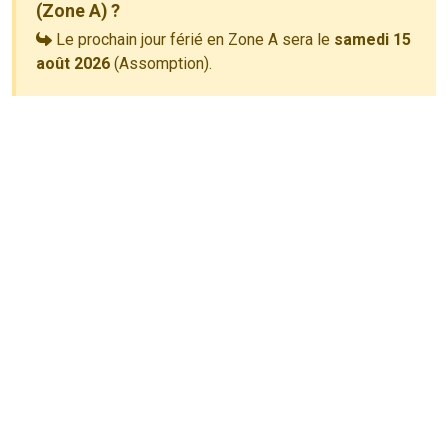
(Zone A) ?
Le prochain jour férié en Zone A sera le
samedi 15
août 2026
(Assomption).