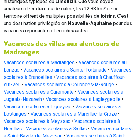
historiques typiques du
Limousin
. Que vous soyez
amateurs de
nature
ou de calme, les 12,88 km² de ce
territoire offrent de multiples possibilités de
loisirs
. C'est
une destination privilégiée en
Nouvelle-Aquitaine
pour des
vacances reposantes et enrichissantes.
Vacances des villes aux alentours de
Madranges
Vacances scolaires à Madranges
•
Vacances scolaires au
Lonzac
•
Vacances scolaires à Sainte-Fortunade
•
Vacances
scolaires à Branceilles
•
Vacances scolaires à Chauffour-
sur-Vell
•
Vacances scolaires à Collonges-la-Rouge
•
Vacances scolaires à Curemonte
•
Vacances scolaires à
Jugeals-Nazareth
•
Vacances scolaires à Lagleygeolle
•
Vacances scolaires à Ligneyrac
•
Vacances scolaires à
Lostanges
•
Vacances scolaires à Marcillac-la-Croze
•
Vacances scolaires à Meyssac
•
Vacances scolaires à
Noailhac
•
Vacances scolaires à Saillac
•
Vacances scolaires
à Saint-Bazile-de-Meyssac
•
Vacances scolaires à Saint-