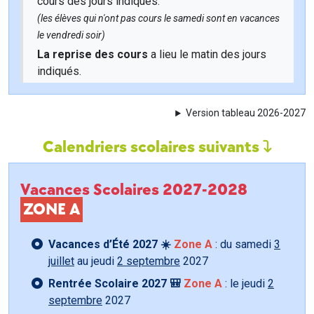
cours des jours indiqués.
(les élèves qui n'ont pas cours le samedi sont en vacances
le vendredi soir)
La reprise des cours
a lieu le matin des jours
indiqués.
Version tableau 2026-2027
Calendriers scolaires suivants
Vacances Scolaires 2027-2028
ZONE A
Vacances d’Été 2027 ☀️
Zone A
: du samedi
3
juillet
au jeudi
2 septembre
2027
Rentrée Scolaire 2027 🎒
Zone A
: le jeudi
2
septembre
2027