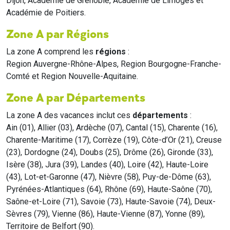
Dijon, Académie de Grenoble, Académie de Limoges et
Académie de Poitiers.
Zone A par Régions
La zone A comprend les
régions
:
Region Auvergne-Rhône-Alpes, Region Bourgogne-Franche-
Comté et Region Nouvelle-Aquitaine.
Zone A par Départements
La zone A des vacances inclut ces
départements
:
Ain (01), Allier (03), Ardèche (07), Cantal (15), Charente (16),
Charente-Maritime (17), Corrèze (19), Côte-d’Or (21), Creuse
(23), Dordogne (24), Doubs (25), Drôme (26), Gironde (33),
Isère (38), Jura (39), Landes (40), Loire (42), Haute-Loire
(43), Lot-et-Garonne (47), Nièvre (58), Puy-de-Dôme (63),
Pyrénées-Atlantiques (64), Rhône (69), Haute-Saône (70),
Saône-et-Loire (71), Savoie (73), Haute-Savoie (74), Deux-
Sèvres (79), Vienne (86), Haute-Vienne (87), Yonne (89),
Territoire de Belfort (90).