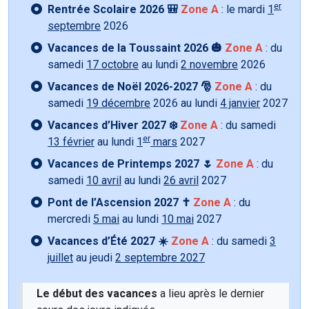
er
Rentrée Scolaire 2026 🎒
Zone A
: le mardi
1
septembre
2026
Vacances de la Toussaint 2026 🎃
Zone A
: du
samedi
17 octobre
au lundi
2 novembre
2026
Vacances de Noël 2026-2027 🎅
Zone A
: du
samedi
19 décembre
2026 au lundi
4 janvier
2027
Vacances d’Hiver 2027 ❄️
Zone A
: du samedi
er
13 février
au lundi
1
mars
2027
Vacances de Printemps 2027 🌷
Zone A
: du
samedi
10 avril
au lundi
26 avril
2027
Pont de l’Ascension 2027 ✝️
Zone A
: du
mercredi
5 mai
au lundi
10 mai
2027
Vacances d’Été 2027 ☀️
Zone A
: du samedi
3
juillet
au jeudi
2 septembre 2027
Le début des vacances
a lieu après le dernier