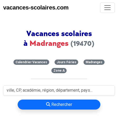
vacances-scolaires.com
Vacances scolaires
à
Madranges
(19470)
Calendrier Vacances
Jours Féries
Madranges
Zone A
Rechercher