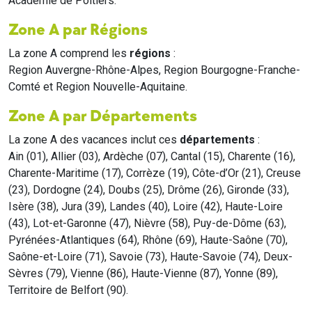
Académie de Poitiers.
Zone A par Régions
La zone A comprend les
régions
:
Region Auvergne-Rhône-Alpes, Region Bourgogne-Franche-
Comté et Region Nouvelle-Aquitaine.
Zone A par Départements
La zone A des vacances inclut ces
départements
:
Ain (01), Allier (03), Ardèche (07), Cantal (15), Charente (16),
Charente-Maritime (17), Corrèze (19), Côte-d’Or (21), Creuse
(23), Dordogne (24), Doubs (25), Drôme (26), Gironde (33),
Isère (38), Jura (39), Landes (40), Loire (42), Haute-Loire
(43), Lot-et-Garonne (47), Nièvre (58), Puy-de-Dôme (63),
Pyrénées-Atlantiques (64), Rhône (69), Haute-Saône (70),
Saône-et-Loire (71), Savoie (73), Haute-Savoie (74), Deux-
Sèvres (79), Vienne (86), Haute-Vienne (87), Yonne (89),
Territoire de Belfort (90).