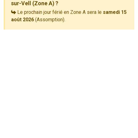
sur-Vell (Zone A) ?
Le prochain jour férié en Zone A sera le
samedi 15
août 2026
(Assomption).