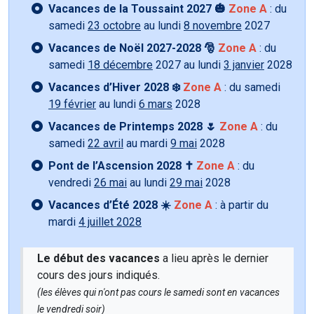
Vacances de la Toussaint 2027 🎃
Zone A
: du
samedi
23 octobre
au lundi
8 novembre
2027
Vacances de Noël 2027-2028 🎅
Zone A
: du
samedi
18 décembre
2027 au lundi
3 janvier
2028
Vacances d’Hiver 2028 ❄️
Zone A
: du samedi
19 février
au lundi
6 mars
2028
Vacances de Printemps 2028 🌷
Zone A
: du
samedi
22 avril
au mardi
9 mai
2028
Pont de l’Ascension 2028 ✝️
Zone A
: du
vendredi
26 mai
au lundi
29 mai
2028
Vacances d’Été 2028 ☀️
Zone A
: à partir du
mardi
4 juillet 2028
Le début des vacances
a lieu après le dernier
cours des jours indiqués.
(les élèves qui n'ont pas cours le samedi sont en vacances
le vendredi soir)