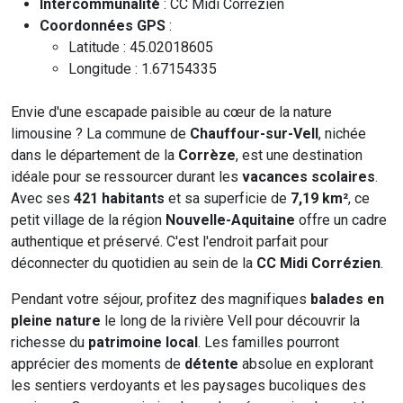
Intercommunalité
: CC Midi Corrézien
Coordonnées GPS
:
Latitude : 45.02018605
Longitude : 1.67154335
Envie d'une escapade paisible au cœur de la nature
limousine ? La commune de
Chauffour-sur-Vell
, nichée
dans le département de la
Corrèze
, est une destination
idéale pour se ressourcer durant les
vacances scolaires
.
Avec ses
421 habitants
et sa superficie de
7,19 km²
, ce
petit village de la région
Nouvelle-Aquitaine
offre un cadre
authentique et préservé. C'est l'endroit parfait pour
déconnecter du quotidien au sein de la
CC Midi Corrézien
.
Pendant votre séjour, profitez des magnifiques
balades en
pleine nature
le long de la rivière Vell pour découvrir la
richesse du
patrimoine local
. Les familles pourront
apprécier des moments de
détente
absolue en explorant
les sentiers verdoyants et les paysages bucoliques des