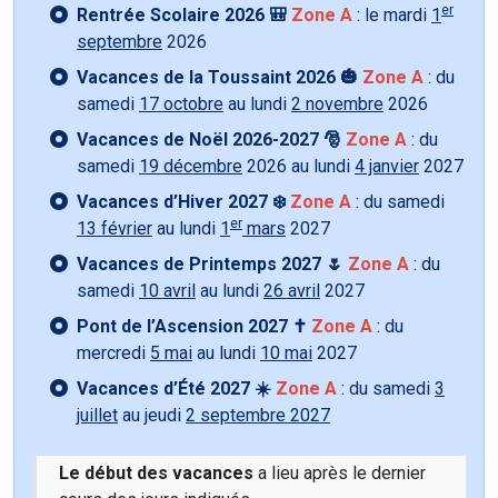
er
Rentrée Scolaire 2026 🎒
Zone A
: le mardi
1
septembre
2026
Vacances de la Toussaint 2026 🎃
Zone A
: du
samedi
17 octobre
au lundi
2 novembre
2026
Vacances de Noël 2026-2027 🎅
Zone A
: du
samedi
19 décembre
2026 au lundi
4 janvier
2027
Vacances d’Hiver 2027 ❄️
Zone A
: du samedi
er
13 février
au lundi
1
mars
2027
Vacances de Printemps 2027 🌷
Zone A
: du
samedi
10 avril
au lundi
26 avril
2027
Pont de l’Ascension 2027 ✝️
Zone A
: du
mercredi
5 mai
au lundi
10 mai
2027
Vacances d’Été 2027 ☀️
Zone A
: du samedi
3
juillet
au jeudi
2 septembre 2027
Le début des vacances
a lieu après le dernier