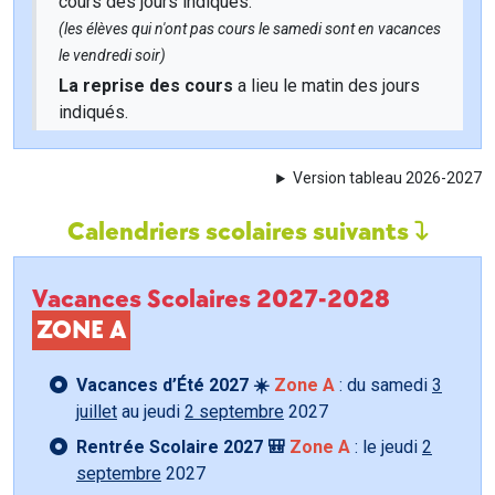
cours des jours indiqués.
(les élèves qui n'ont pas cours le samedi sont en vacances
le vendredi soir)
La reprise des cours
a lieu le matin des jours
indiqués.
Version tableau 2026-2027
Calendriers scolaires suivants
Vacances Scolaires 2027-2028
ZONE A
Vacances d’Été 2027 ☀️
Zone A
: du samedi
3
juillet
au jeudi
2 septembre
2027
Rentrée Scolaire 2027 🎒
Zone A
: le jeudi
2
septembre
2027