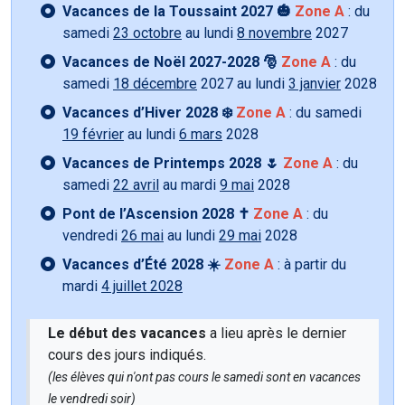
Vacances de la Toussaint 2027 🎃
Zone A
: du
samedi
23 octobre
au lundi
8 novembre
2027
Vacances de Noël 2027-2028 🎅
Zone A
: du
samedi
18 décembre
2027 au lundi
3 janvier
2028
Vacances d’Hiver 2028 ❄️
Zone A
: du samedi
19 février
au lundi
6 mars
2028
Vacances de Printemps 2028 🌷
Zone A
: du
samedi
22 avril
au mardi
9 mai
2028
Pont de l’Ascension 2028 ✝️
Zone A
: du
vendredi
26 mai
au lundi
29 mai
2028
Vacances d’Été 2028 ☀️
Zone A
: à partir du
mardi
4 juillet 2028
Le début des vacances
a lieu après le dernier
cours des jours indiqués.
(les élèves qui n'ont pas cours le samedi sont en vacances
le vendredi soir)