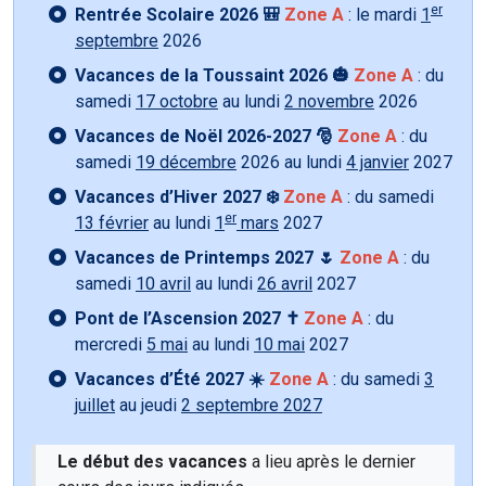
er
Rentrée Scolaire 2026 🎒
Zone A
: le mardi
1
septembre
2026
Vacances de la Toussaint 2026 🎃
Zone A
: du
samedi
17 octobre
au lundi
2 novembre
2026
Vacances de Noël 2026-2027 🎅
Zone A
: du
samedi
19 décembre
2026 au lundi
4 janvier
2027
Vacances d’Hiver 2027 ❄️
Zone A
: du samedi
er
13 février
au lundi
1
mars
2027
Vacances de Printemps 2027 🌷
Zone A
: du
samedi
10 avril
au lundi
26 avril
2027
Pont de l’Ascension 2027 ✝️
Zone A
: du
mercredi
5 mai
au lundi
10 mai
2027
Vacances d’Été 2027 ☀️
Zone A
: du samedi
3
juillet
au jeudi
2 septembre 2027
Le début des vacances
a lieu après le dernier