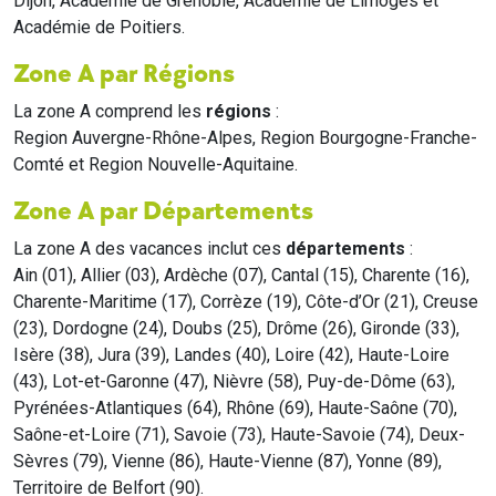
Dijon, Académie de Grenoble, Académie de Limoges et
Académie de Poitiers.
Zone A par Régions
La zone A comprend les
régions
:
Region Auvergne-Rhône-Alpes, Region Bourgogne-Franche-
Comté et Region Nouvelle-Aquitaine.
Zone A par Départements
La zone A des vacances inclut ces
départements
:
Ain (01), Allier (03), Ardèche (07), Cantal (15), Charente (16),
Charente-Maritime (17), Corrèze (19), Côte-d’Or (21), Creuse
(23), Dordogne (24), Doubs (25), Drôme (26), Gironde (33),
Isère (38), Jura (39), Landes (40), Loire (42), Haute-Loire
(43), Lot-et-Garonne (47), Nièvre (58), Puy-de-Dôme (63),
Pyrénées-Atlantiques (64), Rhône (69), Haute-Saône (70),
Saône-et-Loire (71), Savoie (73), Haute-Savoie (74), Deux-
Sèvres (79), Vienne (86), Haute-Vienne (87), Yonne (89),
Territoire de Belfort (90).