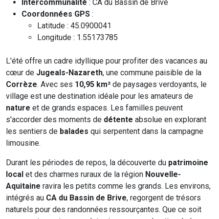
Intercommunalité
: CA du Bassin de Brive
Coordonnées GPS
:
Latitude : 45.0900041
Longitude : 1.55173785
L'été offre un cadre idyllique pour profiter des vacances au
cœur de
Jugeals-Nazareth
, une commune paisible de la
Corrèze
. Avec ses
10,95 km²
de paysages verdoyants, le
village est une destination idéale pour les amateurs de
nature
et de grands espaces. Les familles peuvent
s'accorder des moments de
détente
absolue en explorant
les sentiers de
balades
qui serpentent dans la campagne
limousine.
Durant les périodes de repos, la découverte du
patrimoine
local
et des charmes ruraux de la région
Nouvelle-
Aquitaine
ravira les petits comme les grands. Les environs,
intégrés au
CA du Bassin de Brive
, regorgent de trésors
naturels pour des randonnées ressourçantes. Que ce soit