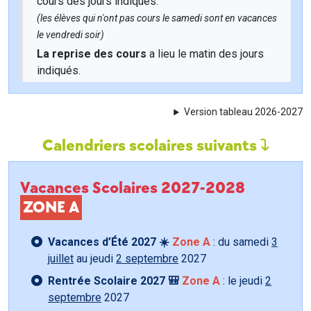
cours des jours indiqués.
(les élèves qui n'ont pas cours le samedi sont en vacances
le vendredi soir)
La reprise des cours
a lieu le matin des jours
indiqués.
Version tableau 2026-2027
Calendriers scolaires suivants
Vacances Scolaires 2027-2028
ZONE A
Vacances d’Été 2027 ☀️
Zone A
: du samedi
3
juillet
au jeudi
2 septembre
2027
Rentrée Scolaire 2027 🎒
Zone A
: le jeudi
2
septembre
2027