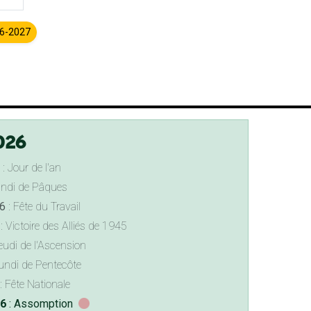
26-2027
026
: Jour de l'an
undi de Pâques
6
: Fête du Travail
: Victoire des Alliés de 1945
eudi de l'Ascension
undi de Pentecôte
: Fête Nationale
26
: Assomption