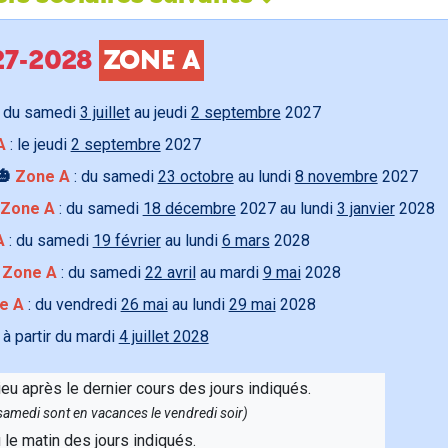
027-2028
ZONE A
 du samedi
3 juillet
au jeudi
2 septembre
2027
A
: le jeudi
2 septembre
2027
🎃
Zone A
: du samedi
23 octobre
au lundi
8 novembre
2027
Zone A
: du samedi
18 décembre
2027 au lundi
3 janvier
2028
A
: du samedi
19 février
au lundi
6 mars
2028

Zone A
: du samedi
22 avril
au mardi
9 mai
2028
e A
: du vendredi
26 mai
au lundi
29 mai
2028
 à partir du mardi
4 juillet 2028
ieu après le dernier cours des jours indiqués.
e samedi sont en vacances le vendredi soir)
u le matin des jours indiqués.