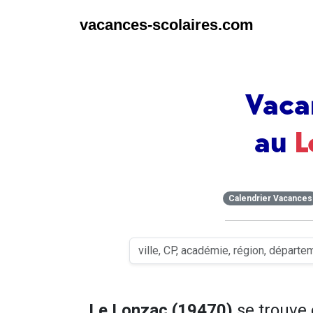
vacances-scolaires.com
Vaca
au
L
Calendrier Vacances
Le Lonzac (19470)
se trouve