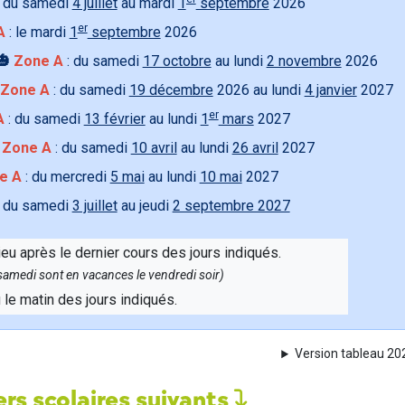
 du samedi
4 juillet
au mardi
1
septembre
2026
er
A
: le mardi
1
septembre
2026
🎃
Zone A
: du samedi
17 octobre
au lundi
2 novembre
2026
Zone A
: du samedi
19 décembre
2026 au lundi
4 janvier
2027
er
A
: du samedi
13 février
au lundi
1
mars
2027

Zone A
: du samedi
10 avril
au lundi
26 avril
2027
e A
: du mercredi
5 mai
au lundi
10 mai
2027
 du samedi
3 juillet
au jeudi
2 septembre 2027
ieu après le dernier cours des jours indiqués.
e samedi sont en vacances le vendredi soir)
u le matin des jours indiqués.
Version tableau 2
rs scolaires suivants