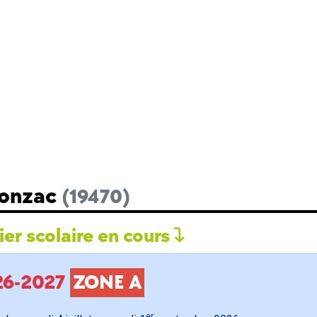
Lonzac
(19470)
er scolaire en cours
026-2027
ZONE A
er