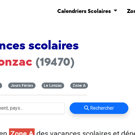
Calendriers Scolaires
Zo
nces scolaires
onzac
(19470)
Jours Féries
Le Lonzac
Zone A
Rechercher
 en
Zone A
des vacances scolaires et dé