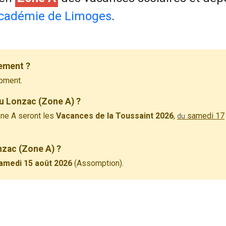
cadémie de Limoges
.
ement ?
oment.
u Lonzac (Zone A) ?
ne A seront les
Vacances de la Toussaint 2026
,
samedi 17
du
nzac (Zone A) ?
amedi 15 août 2026
(Assomption).