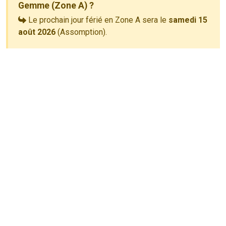
Gemme (Zone A) ?
Le prochain jour férié en Zone A sera le
samedi 15
août 2026
(Assomption).