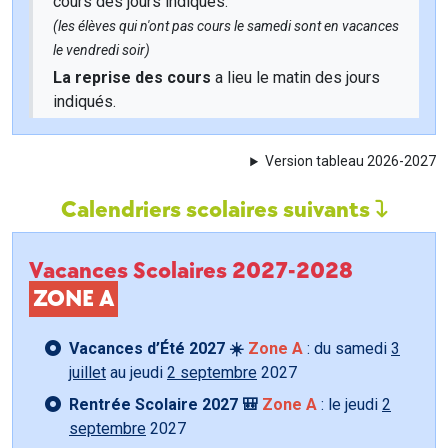
cours des jours indiqués.
(les élèves qui n'ont pas cours le samedi sont en vacances
le vendredi soir)
La reprise des cours
a lieu le matin des jours
indiqués.
Version tableau 2026-2027
Calendriers scolaires suivants
Vacances Scolaires 2027-2028
ZONE A
Vacances d’Été 2027 ☀️
Zone A
: du samedi
3
juillet
au jeudi
2 septembre
2027
Rentrée Scolaire 2027 🎒
Zone A
: le jeudi
2
septembre
2027