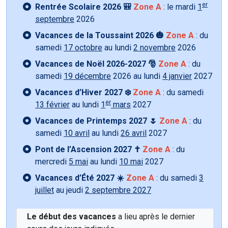
er
Rentrée Scolaire 2026 🎒
Zone A
: le mardi
1
septembre
2026
Vacances de la Toussaint 2026 🎃
Zone A
: du
samedi
17 octobre
au lundi
2 novembre
2026
Vacances de Noël 2026-2027 🎅
Zone A
: du
samedi
19 décembre
2026 au lundi
4 janvier
2027
Vacances d’Hiver 2027 ❄️
Zone A
: du samedi
er
13 février
au lundi
1
mars
2027
Vacances de Printemps 2027 🌷
Zone A
: du
samedi
10 avril
au lundi
26 avril
2027
Pont de l’Ascension 2027 ✝️
Zone A
: du
mercredi
5 mai
au lundi
10 mai
2027
Vacances d’Été 2027 ☀️
Zone A
: du samedi
3
juillet
au jeudi
2 septembre 2027
Le début des vacances
a lieu après le dernier