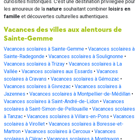
curiosités historiques. C'est une destination privilégiée pour
les amoureux de la
nature
souhaitant combiner
loisirs en
famille
et découvertes culturelles authentiques.
Vacances des villes aux alentours de
Sainte-Gemme
Vacances scolaires à Sainte-Gemme
•
Vacances scolaires à
Sainte-Radegonde
•
Vacances scolaires à Soulignonne
•
Vacances scolaires à Trizay
•
Vacances scolaires à La
Vallée
•
Vacances scolaires aux Essards
•
Vacances
scolaires à Cravans
•
Vacances scolaires à Gémozac
•
Vacances scolaires à Givrezac
•
Vacances scolaires à
Jazennes
•
Vacances scolaires à Montpellier-de-Médillan
•
Vacances scolaires à Saint-André-de-Lidon
•
Vacances
scolaires à Saint-Simon-de-Pellouaille
•
Vacances scolaires
à Tanzac
•
Vacances scolaires à Villars-en-Pons
•
Vacances
scolaires à Virollet
•
Vacances scolaires à Boresse-et-
Martron
•
Vacances scolaires à Cercoux
•
Vacances
scolaires à Clérac
•
Vacances scolaires à Montguyon
•