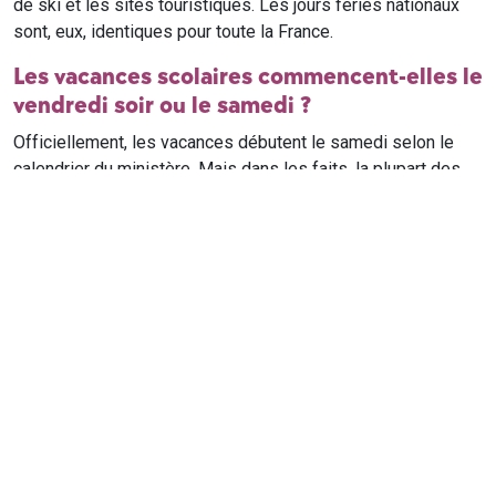
de ski et les sites touristiques. Les jours fériés nationaux
sont, eux, identiques pour toute la France.
Les vacances scolaires commencent-elles le
vendredi soir ou le samedi ?
Officiellement, les vacances débutent le samedi selon le
calendrier du ministère. Mais dans les faits, la plupart des
élèves qui n'ont pas cours le samedi sont en vacances dès
le vendredi soir après leur dernier cours. Il est conseillé de
vérifier avec l'établissement scolaire si des cours ont lieu le
samedi matin.
Où trouver le calendrier scolaire officiel ?
Le calendrier scolaire officiel est publié sur le site du
ministère de l'Education nationale
. Les dates présentées sur
ce site reprennent les données officielles pour les années
scolaires en cours et à venir, pour chaque zone et chaque
ville de France.