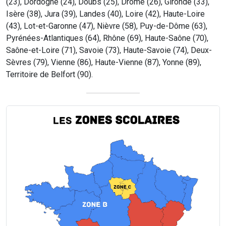
(23), Dordogne (24), Doubs (25), Drôme (26), Gironde (33),
Isère (38), Jura (39), Landes (40), Loire (42), Haute-Loire
(43), Lot-et-Garonne (47), Nièvre (58), Puy-de-Dôme (63),
Pyrénées-Atlantiques (64), Rhône (69), Haute-Saône (70),
Saône-et-Loire (71), Savoie (73), Haute-Savoie (74), Deux-
Sèvres (79), Vienne (86), Haute-Vienne (87), Yonne (89),
Territoire de Belfort (90).