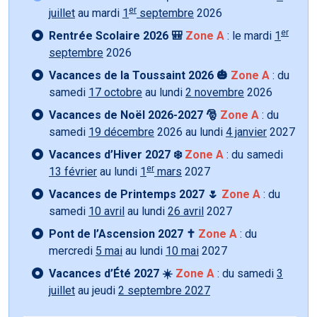
er
juillet
au mardi
1
septembre
2026
er
Rentrée Scolaire 2026 🎒
Zone A
: le mardi
1
septembre
2026
Vacances de la Toussaint 2026 🎃
Zone A
: du
samedi
17 octobre
au lundi
2 novembre
2026
Vacances de Noël 2026-2027 🎅
Zone A
: du
samedi
19 décembre
2026 au lundi
4 janvier
2027
Vacances d’Hiver 2027 ❄️
Zone A
: du samedi
er
13 février
au lundi
1
mars
2027
Vacances de Printemps 2027 🌷
Zone A
: du
samedi
10 avril
au lundi
26 avril
2027
Pont de l’Ascension 2027 ✝️
Zone A
: du
mercredi
5 mai
au lundi
10 mai
2027
Vacances d’Été 2027 ☀️
Zone A
: du samedi
3
juillet
au jeudi
2 septembre 2027