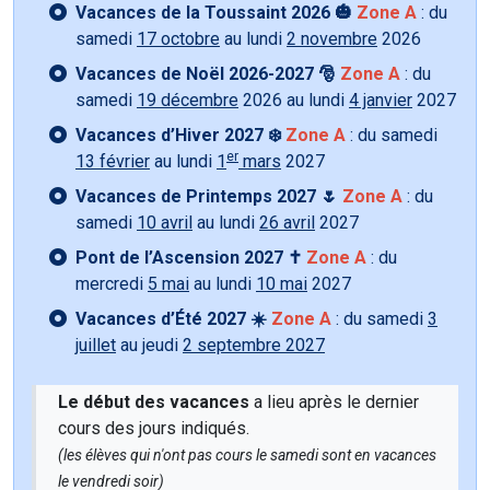
Vacances de la Toussaint 2026 🎃
Zone A
: du
samedi
17 octobre
au lundi
2 novembre
2026
Vacances de Noël 2026-2027 🎅
Zone A
: du
samedi
19 décembre
2026 au lundi
4 janvier
2027
Vacances d’Hiver 2027 ❄️
Zone A
: du samedi
er
13 février
au lundi
1
mars
2027
Vacances de Printemps 2027 🌷
Zone A
: du
samedi
10 avril
au lundi
26 avril
2027
Pont de l’Ascension 2027 ✝️
Zone A
: du
mercredi
5 mai
au lundi
10 mai
2027
Vacances d’Été 2027 ☀️
Zone A
: du samedi
3
juillet
au jeudi
2 septembre 2027
Le début des vacances
a lieu après le dernier
cours des jours indiqués.
(les élèves qui n'ont pas cours le samedi sont en vacances
le vendredi soir)