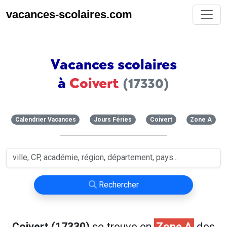
vacances-scolaires.com
Vacances scolaires
à
Coivert
(17330)
Calendrier Vacances
Jours Féries
Coivert
Zone A
Rechercher
Coivert (17330)
se trouve en
Zone A
des