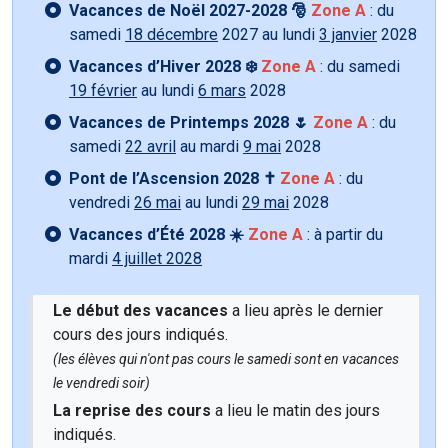
Vacances de Noël 2027-2028 🎅
Zone A
: du
samedi
18 décembre
2027 au lundi
3 janvier
2028
Vacances d’Hiver 2028 ❄️
Zone A
: du samedi
19 février
au lundi
6 mars
2028
Vacances de Printemps 2028 🌷
Zone A
: du
samedi
22 avril
au mardi
9 mai
2028
Pont de l’Ascension 2028 ✝️
Zone A
: du
vendredi
26 mai
au lundi
29 mai
2028
Vacances d’Été 2028 ☀️
Zone A
: à partir du
mardi
4 juillet 2028
Le début des vacances
a lieu après le dernier
cours des jours indiqués.
(les élèves qui n'ont pas cours le samedi sont en vacances
le vendredi soir)
La reprise des cours
a lieu le matin des jours
indiqués.