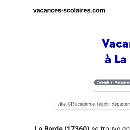
vacances-scolaires.com
Vaca
à La
Calendrier Vacance
La Barde (17360)
se trouve e