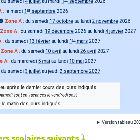
 du samedi
4 juillet
au mardi
1
septembre
2026
er
A
: le mardi
1
septembre
2026
🎃
Zone A
: du samedi
17 octobre
au lundi
2 novembre
2026
Zone A
: du samedi
19 décembre
2026 au lundi
4 janvier
2027
er
A
: du samedi
13 février
au lundi
1
mars
2027

Zone A
: du samedi
10 avril
au lundi
26 avril
2027
e A
: du mercredi
5 mai
au lundi
10 mai
2027
 du samedi
3 juillet
au jeudi
2 septembre 2027
ieu après le dernier cours des jours indiqués.
e samedi sont en vacances le vendredi soir)
u le matin des jours indiqués.
Version tableau 2
rs scolaires suivants