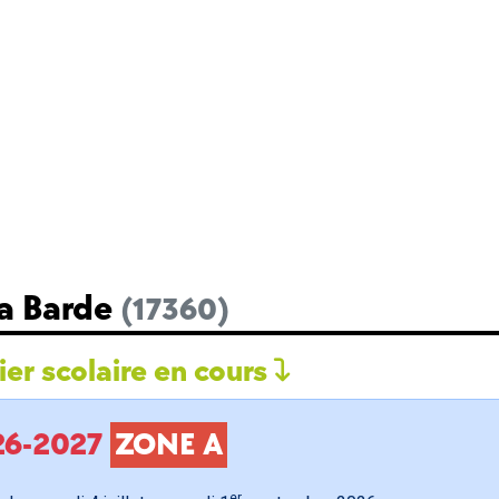
La Barde
(17360)
er scolaire en cours
026-2027
ZONE A
er