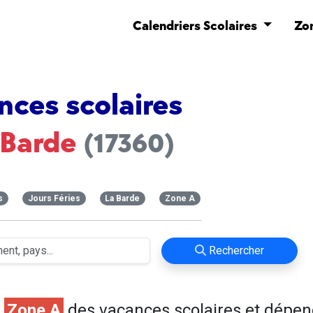
Calendriers Scolaires
Zo
nces scolaires
Barde
(17360)
s
Jours Féries
La Barde
Zone A
Rechercher
n
Zone A
des vacances scolaires et dépen