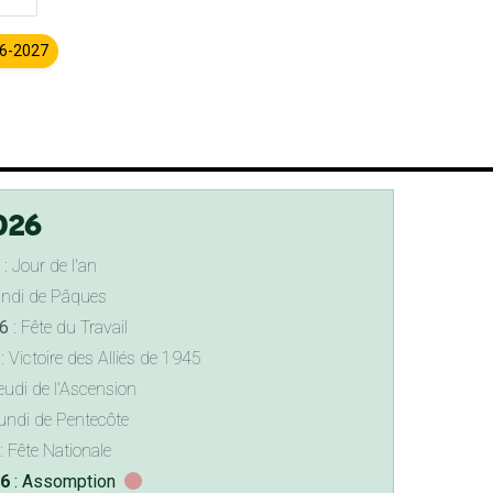
26-2027
026
: Jour de l'an
undi de Pâques
6
: Fête du Travail
: Victoire des Alliés de 1945
eudi de l'Ascension
undi de Pentecôte
: Fête Nationale
26
: Assomption