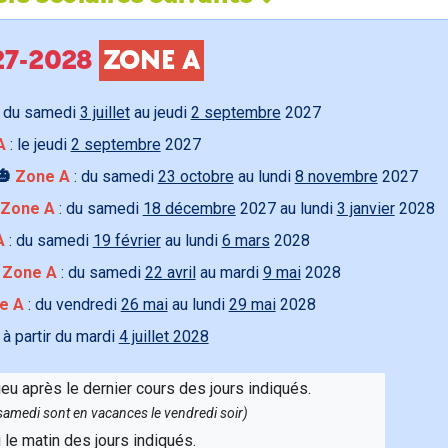
027-2028
ZONE A
 du samedi
3 juillet
au jeudi
2 septembre
2027
A
: le jeudi
2 septembre
2027
🎃
Zone A
: du samedi
23 octobre
au lundi
8 novembre
2027
Zone A
: du samedi
18 décembre
2027 au lundi
3 janvier
2028
A
: du samedi
19 février
au lundi
6 mars
2028

Zone A
: du samedi
22 avril
au mardi
9 mai
2028
e A
: du vendredi
26 mai
au lundi
29 mai
2028
 à partir du mardi
4 juillet 2028
ieu après le dernier cours des jours indiqués.
e samedi sont en vacances le vendredi soir)
u le matin des jours indiqués.