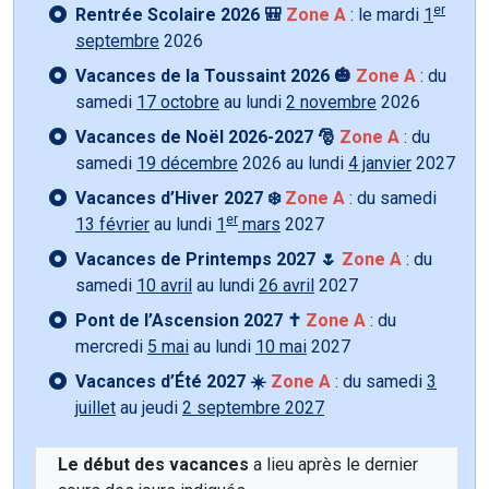
er
Rentrée Scolaire 2026 🎒
Zone A
: le mardi
1
septembre
2026
Vacances de la Toussaint 2026 🎃
Zone A
: du
samedi
17 octobre
au lundi
2 novembre
2026
Vacances de Noël 2026-2027 🎅
Zone A
: du
samedi
19 décembre
2026 au lundi
4 janvier
2027
Vacances d’Hiver 2027 ❄️
Zone A
: du samedi
er
13 février
au lundi
1
mars
2027
Vacances de Printemps 2027 🌷
Zone A
: du
samedi
10 avril
au lundi
26 avril
2027
Pont de l’Ascension 2027 ✝️
Zone A
: du
mercredi
5 mai
au lundi
10 mai
2027
Vacances d’Été 2027 ☀️
Zone A
: du samedi
3
juillet
au jeudi
2 septembre 2027
Le début des vacances
a lieu après le dernier