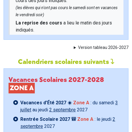
cours des jours indiqués.
(les élèves qui n'ont pas cours le samedi sont en vacances
le vendredi soir)
La reprise des cours
a lieu le matin des jours
indiqués.
Version tableau 2026-2027
Calendriers scolaires suivants
Vacances Scolaires 2027-2028
ZONE A
Vacances d’Été 2027 ☀️
Zone A
: du samedi
3
juillet
au jeudi
2 septembre
2027
Rentrée Scolaire 2027 🎒
Zone A
: le jeudi
2
septembre
2027