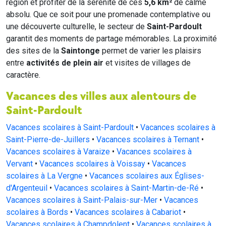
région et profiter de la sérénité de ces
5,6 km²
de calme
absolu. Que ce soit pour une promenade contemplative ou
une découverte culturelle, le secteur de
Saint-Pardoult
garantit des moments de partage mémorables. La proximité
des sites de la
Saintonge
permet de varier les plaisirs
entre
activités de plein air
et visites de villages de
caractère.
Vacances des villes aux alentours de
Saint-Pardoult
Vacances scolaires à Saint-Pardoult
•
Vacances scolaires à
Saint-Pierre-de-Juillers
•
Vacances scolaires à Ternant
•
Vacances scolaires à Varaize
•
Vacances scolaires à
Vervant
•
Vacances scolaires à Voissay
•
Vacances
scolaires à La Vergne
•
Vacances scolaires aux Églises-
d'Argenteuil
•
Vacances scolaires à Saint-Martin-de-Ré
•
Vacances scolaires à Saint-Palais-sur-Mer
•
Vacances
scolaires à Bords
•
Vacances scolaires à Cabariot
•
Vacances scolaires à Champdolent
•
Vacances scolaires à