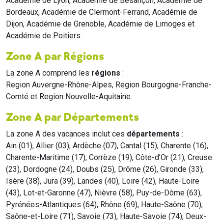
Académie de Lyon, Académie de Besançon, Académie de
Bordeaux, Académie de Clermont-Ferrand, Académie de
Dijon, Académie de Grenoble, Académie de Limoges et
Académie de Poitiers.
Zone A par Régions
La zone A comprend les
régions
:
Region Auvergne-Rhône-Alpes, Region Bourgogne-Franche-
Comté et Region Nouvelle-Aquitaine.
Zone A par Départements
La zone A des vacances inclut ces
départements
:
Ain (01), Allier (03), Ardèche (07), Cantal (15), Charente (16),
Charente-Maritime (17), Corrèze (19), Côte-d’Or (21), Creuse
(23), Dordogne (24), Doubs (25), Drôme (26), Gironde (33),
Isère (38), Jura (39), Landes (40), Loire (42), Haute-Loire
(43), Lot-et-Garonne (47), Nièvre (58), Puy-de-Dôme (63),
Pyrénées-Atlantiques (64), Rhône (69), Haute-Saône (70),
Saône-et-Loire (71), Savoie (73), Haute-Savoie (74), Deux-