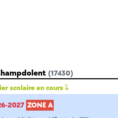
 Champdolent
(17430)
er scolaire en cours
026-2027
ZONE A
er