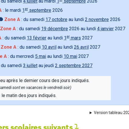
 du samedi
4 juillet
au mardi
1
septembre
2026
er
A
: le mardi
1
septembre
2026
🎃
Zone A
: du samedi
17 octobre
au lundi
2 novembre
2026
Zone A
: du samedi
19 décembre
2026 au lundi
4 janvier
2027
er
A
: du samedi
13 février
au lundi
1
mars
2027

Zone A
: du samedi
10 avril
au lundi
26 avril
2027
e A
: du mercredi
5 mai
au lundi
10 mai
2027
 du samedi
3 juillet
au jeudi
2 septembre 2027
ieu après le dernier cours des jours indiqués.
e samedi sont en vacances le vendredi soir)
u le matin des jours indiqués.
Version tableau 2
rs scolaires suivants