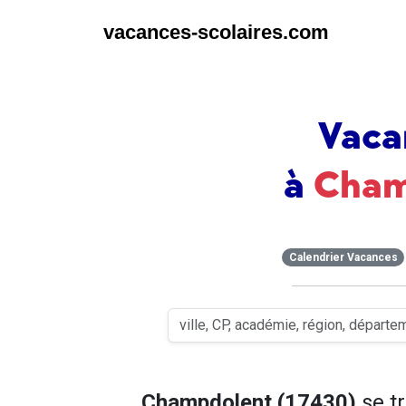
vacances-scolaires.com
Vaca
à
Cham
Calendrier Vacances
Champdolent (17430)
se t