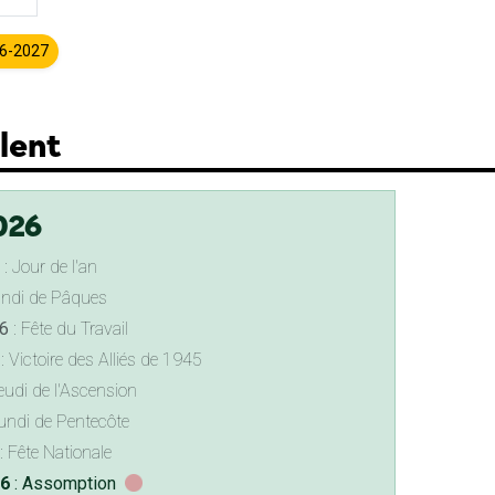
26-2027
lent
026
: Jour de l'an
undi de Pâques
6
: Fête du Travail
: Victoire des Alliés de 1945
eudi de l'Ascension
undi de Pentecôte
: Fête Nationale
26
: Assomption