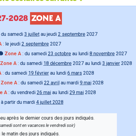
027-2028
ZONE A
 du samedi
3 juillet
au jeudi
2 septembre
2027
A
: le jeudi
2 septembre
2027
🎃
Zone A
: du samedi
23 octobre
au lundi
8 novembre
2027
Zone A
: du samedi
18 décembre
2027 au lundi
3 janvier
2028
A
: du samedi
19 février
au lundi
6 mars
2028

Zone A
: du samedi
22 avril
au mardi
9 mai
2028
e A
: du vendredi
26 mai
au lundi
29 mai
2028
 à partir du mardi
4 juillet 2028
ieu après le dernier cours des jours indiqués.
e samedi sont en vacances le vendredi soir)
u le matin des jours indiqués.