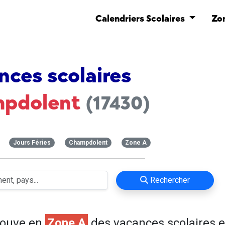
Calendriers Scolaires
Zo
nces scolaires
pdolent
(17430)
Jours Féries
Champdolent
Zone A
Rechercher
rouve en
Zone A
des vacances scolaires e