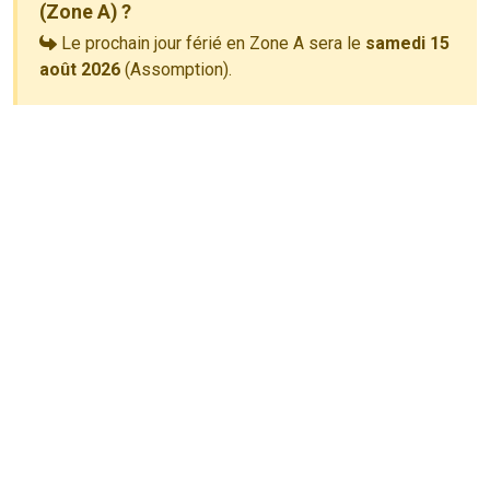
(Zone A) ?
Le prochain jour férié en Zone A sera le
samedi 15
août 2026
(Assomption).