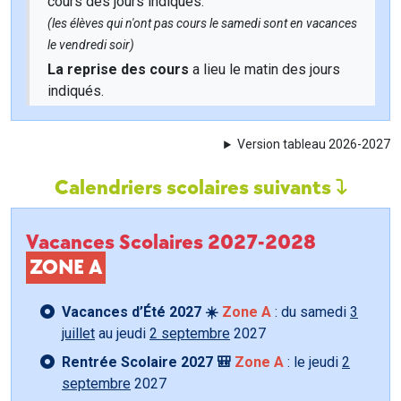
cours des jours indiqués.
(les élèves qui n'ont pas cours le samedi sont en vacances
le vendredi soir)
La reprise des cours
a lieu le matin des jours
indiqués.
Version tableau 2026-2027
Calendriers scolaires suivants
Vacances Scolaires 2027-2028
ZONE A
Vacances d’Été 2027 ☀️
Zone A
: du samedi
3
juillet
au jeudi
2 septembre
2027
Rentrée Scolaire 2027 🎒
Zone A
: le jeudi
2
septembre
2027