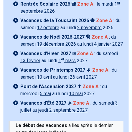
er
Rentrée Scolaire 2026 🎒
Zone A
: le mardi
1
septembre
2026
Vacances de la Toussaint 2026 🎃
Zone A
: du
samedi
17 octobre
au lundi
2 novembre
2026
Vacances de Noël 2026-2027 🎅
Zone A
: du
samedi
19 décembre
2026 au lundi
4 janvier
2027
Vacances d’Hiver 2027 ❄️
Zone A
: du samedi
er
13 février
au lundi
1
mars
2027
Vacances de Printemps 2027 🌷
Zone A
: du
samedi
10 avril
au lundi
26 avril
2027
Pont de l’Ascension 2027 ✝️
Zone A
: du
mercredi
5 mai
au lundi
10 mai
2027
Vacances d’Été 2027 ☀️
Zone A
: du samedi
3
juillet
au jeudi
2 septembre 2027
Le début des vacances
a lieu après le dernier