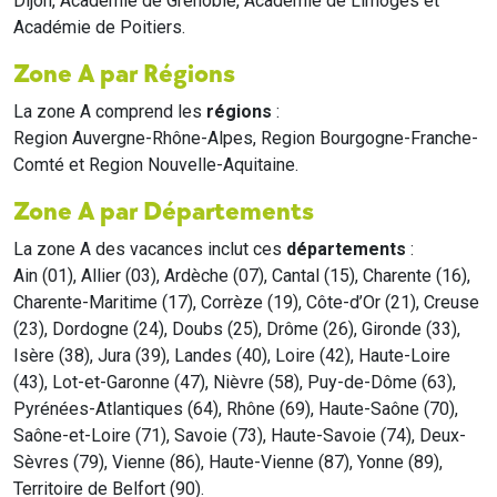
Dijon, Académie de Grenoble, Académie de Limoges et
Académie de Poitiers.
Zone A par Régions
La zone A comprend les
régions
:
Region Auvergne-Rhône-Alpes, Region Bourgogne-Franche-
Comté et Region Nouvelle-Aquitaine.
Zone A par Départements
La zone A des vacances inclut ces
départements
:
Ain (01), Allier (03), Ardèche (07), Cantal (15), Charente (16),
Charente-Maritime (17), Corrèze (19), Côte-d’Or (21), Creuse
(23), Dordogne (24), Doubs (25), Drôme (26), Gironde (33),
Isère (38), Jura (39), Landes (40), Loire (42), Haute-Loire
(43), Lot-et-Garonne (47), Nièvre (58), Puy-de-Dôme (63),
Pyrénées-Atlantiques (64), Rhône (69), Haute-Saône (70),
Saône-et-Loire (71), Savoie (73), Haute-Savoie (74), Deux-
Sèvres (79), Vienne (86), Haute-Vienne (87), Yonne (89),
Territoire de Belfort (90).