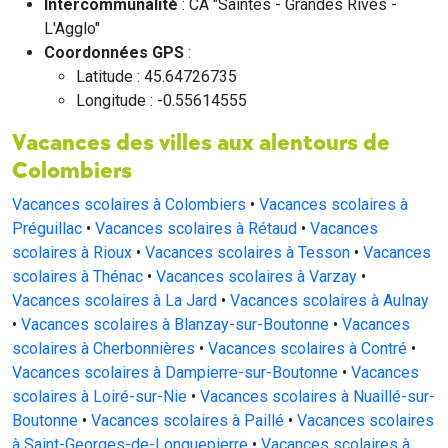
Intercommunalité
: CA "Saintes - Grandes Rives -
L'Agglo"
Coordonnées GPS
:
Latitude : 45.64726735
Longitude : -0.55614555
Vacances des villes aux alentours de
Colombiers
Vacances scolaires à Colombiers
•
Vacances scolaires à
Préguillac
•
Vacances scolaires à Rétaud
•
Vacances
scolaires à Rioux
•
Vacances scolaires à Tesson
•
Vacances
scolaires à Thénac
•
Vacances scolaires à Varzay
•
Vacances scolaires à La Jard
•
Vacances scolaires à Aulnay
•
Vacances scolaires à Blanzay-sur-Boutonne
•
Vacances
scolaires à Cherbonnières
•
Vacances scolaires à Contré
•
Vacances scolaires à Dampierre-sur-Boutonne
•
Vacances
scolaires à Loiré-sur-Nie
•
Vacances scolaires à Nuaillé-sur-
Boutonne
•
Vacances scolaires à Paillé
•
Vacances scolaires
à Saint-Georges-de-Longuepierre
•
Vacances scolaires à