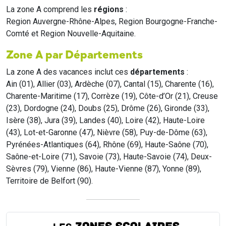
La zone A comprend les
régions
:
Region Auvergne-Rhône-Alpes, Region Bourgogne-Franche-
Comté et Region Nouvelle-Aquitaine.
Zone A par Départements
La zone A des vacances inclut ces
départements
:
Ain (01), Allier (03), Ardèche (07), Cantal (15), Charente (16),
Charente-Maritime (17), Corrèze (19), Côte-d’Or (21), Creuse
(23), Dordogne (24), Doubs (25), Drôme (26), Gironde (33),
Isère (38), Jura (39), Landes (40), Loire (42), Haute-Loire
(43), Lot-et-Garonne (47), Nièvre (58), Puy-de-Dôme (63),
Pyrénées-Atlantiques (64), Rhône (69), Haute-Saône (70),
Saône-et-Loire (71), Savoie (73), Haute-Savoie (74), Deux-
Sèvres (79), Vienne (86), Haute-Vienne (87), Yonne (89),
Territoire de Belfort (90).