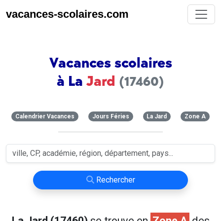
vacances-scolaires.com
Vacances scolaires
à La
Jard
(17460)
Calendrier Vacances
Jours Féries
La Jard
Zone A
Rechercher
La Jard (17460)
se trouve en
Zone A
des