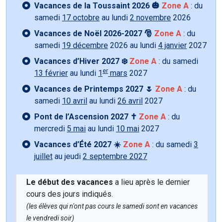
Vacances de la Toussaint 2026 🎃
Zone A
: du
samedi
17 octobre
au lundi
2 novembre
2026
Vacances de Noël 2026-2027 🎅
Zone A
: du
samedi
19 décembre
2026 au lundi
4 janvier
2027
Vacances d’Hiver 2027 ❄️
Zone A
: du samedi
er
13 février
au lundi
1
mars
2027
Vacances de Printemps 2027 🌷
Zone A
: du
samedi
10 avril
au lundi
26 avril
2027
Pont de l’Ascension 2027 ✝️
Zone A
: du
mercredi
5 mai
au lundi
10 mai
2027
Vacances d’Été 2027 ☀️
Zone A
: du samedi
3
juillet
au jeudi
2 septembre 2027
Le début des vacances
a lieu après le dernier
cours des jours indiqués.
(les élèves qui n'ont pas cours le samedi sont en vacances
le vendredi soir)