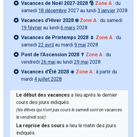
Vacances de Noël 2027-2028 🎅
Zone A
: du
samedi
18 décembre
2027 au lundi
3 janvier
2028
Vacances d’Hiver 2028 ❄️
Zone A
: du samedi
19 février
au lundi
6 mars
2028
Vacances de Printemps 2028 🌷
Zone A
: du
samedi
22 avril
au mardi
9 mai
2028
Pont de l’Ascension 2028 ✝️
Zone A
: du
vendredi
26 mai
au lundi
29 mai
2028
Vacances d’Été 2028 ☀️
Zone A
: à partir du
mardi
4 juillet 2028
Le début des vacances
a lieu après le dernier
cours des jours indiqués.
(les élèves qui n'ont pas cours le samedi sont en vacances
le vendredi soir)
La reprise des cours
a lieu le matin des jours
indiqués.