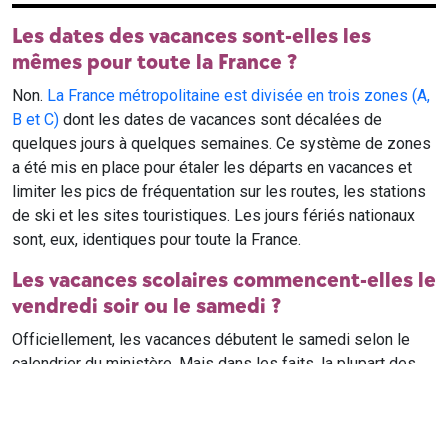
Les dates des vacances sont-elles les
mêmes pour toute la France ?
Non.
La France métropolitaine est divisée en trois zones (A,
B et C)
dont les dates de vacances sont décalées de
quelques jours à quelques semaines. Ce système de zones
a été mis en place pour étaler les départs en vacances et
limiter les pics de fréquentation sur les routes, les stations
de ski et les sites touristiques. Les jours fériés nationaux
sont, eux, identiques pour toute la France.
Les vacances scolaires commencent-elles le
vendredi soir ou le samedi ?
Officiellement, les vacances débutent le samedi selon le
calendrier du ministère. Mais dans les faits, la plupart des
élèves qui n'ont pas cours le samedi sont en vacances dès
le vendredi soir après leur dernier cours. Il est conseillé de
vérifier avec l'établissement scolaire si des cours ont lieu le