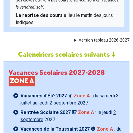
(les élèves qui n'ont pas cours le samedi sont en vacances
le vendredi soir)
La reprise des cours
a lieu le matin des jours
indiqués.
Version tableau 2026-2027
Calendriers scolaires suivants
Vacances Scolaires 2027-2028
ZONE A
Vacances d’Été 2027 ☀️
Zone A
: du samedi
3
juillet
au jeudi
2 septembre
2027
Rentrée Scolaire 2027 🎒
Zone A
: le jeudi
2
septembre
2027
Vacances de la Toussaint 2027 🎃
Zone A
: du