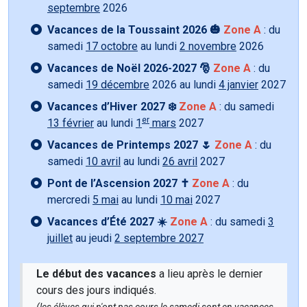
septembre
2026
Vacances de la Toussaint 2026 🎃
Zone A
: du
samedi
17 octobre
au lundi
2 novembre
2026
Vacances de Noël 2026-2027 🎅
Zone A
: du
samedi
19 décembre
2026 au lundi
4 janvier
2027
Vacances d’Hiver 2027 ❄️
Zone A
: du samedi
er
13 février
au lundi
1
mars
2027
Vacances de Printemps 2027 🌷
Zone A
: du
samedi
10 avril
au lundi
26 avril
2027
Pont de l’Ascension 2027 ✝️
Zone A
: du
mercredi
5 mai
au lundi
10 mai
2027
Vacances d’Été 2027 ☀️
Zone A
: du samedi
3
juillet
au jeudi
2 septembre 2027
Le début des vacances
a lieu après le dernier
cours des jours indiqués.