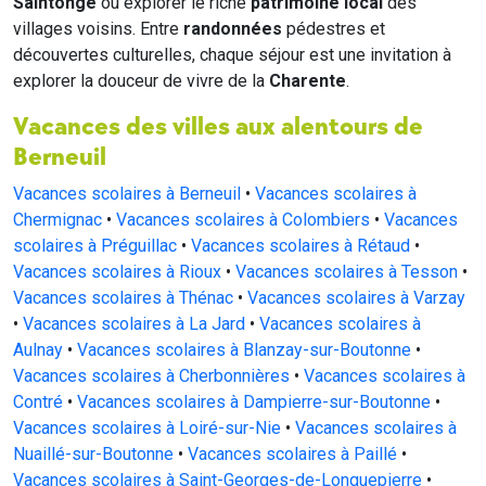
Saintonge
ou explorer le riche
patrimoine local
des
villages voisins. Entre
randonnées
pédestres et
découvertes culturelles, chaque séjour est une invitation à
explorer la douceur de vivre de la
Charente
.
Vacances des villes aux alentours de
Berneuil
Vacances scolaires à Berneuil
•
Vacances scolaires à
Chermignac
•
Vacances scolaires à Colombiers
•
Vacances
scolaires à Préguillac
•
Vacances scolaires à Rétaud
•
Vacances scolaires à Rioux
•
Vacances scolaires à Tesson
•
Vacances scolaires à Thénac
•
Vacances scolaires à Varzay
•
Vacances scolaires à La Jard
•
Vacances scolaires à
Aulnay
•
Vacances scolaires à Blanzay-sur-Boutonne
•
Vacances scolaires à Cherbonnières
•
Vacances scolaires à
Contré
•
Vacances scolaires à Dampierre-sur-Boutonne
•
Vacances scolaires à Loiré-sur-Nie
•
Vacances scolaires à
Nuaillé-sur-Boutonne
•
Vacances scolaires à Paillé
•
Vacances scolaires à Saint-Georges-de-Longuepierre
•