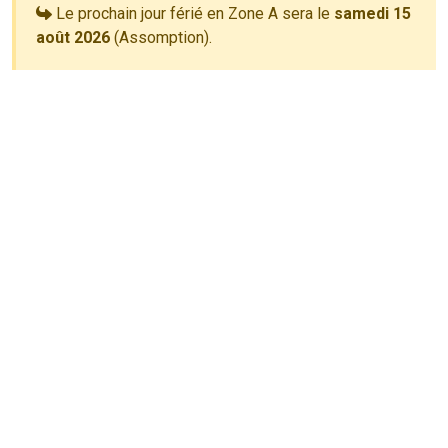
Le prochain jour férié en Zone A sera le
samedi 15
août 2026
(Assomption).