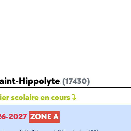
Saint-Hippolyte
(17430)
er scolaire en cours
026-2027
ZONE A
er