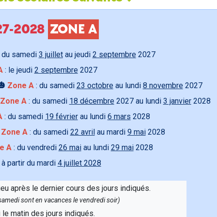
027-2028
ZONE A
 du samedi
3 juillet
au jeudi
2 septembre
2027
A
: le jeudi
2 septembre
2027
🎃
Zone A
: du samedi
23 octobre
au lundi
8 novembre
2027
Zone A
: du samedi
18 décembre
2027 au lundi
3 janvier
2028
A
: du samedi
19 février
au lundi
6 mars
2028

Zone A
: du samedi
22 avril
au mardi
9 mai
2028
e A
: du vendredi
26 mai
au lundi
29 mai
2028
 à partir du mardi
4 juillet 2028
ieu après le dernier cours des jours indiqués.
e samedi sont en vacances le vendredi soir)
u le matin des jours indiqués.