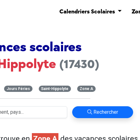
Calendriers Scolaires
Zo
nces scolaires
-Hippolyte
(17430)
Jours Féries
Saint-Hippolyte
Zone A
Rechercher
trouve en
Zone A
des vacances scolaires 