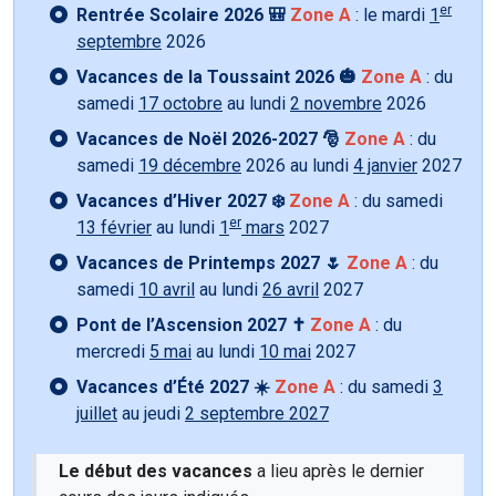
er
Rentrée Scolaire 2026 🎒
Zone A
: le mardi
1
septembre
2026
Vacances de la Toussaint 2026 🎃
Zone A
: du
samedi
17 octobre
au lundi
2 novembre
2026
Vacances de Noël 2026-2027 🎅
Zone A
: du
samedi
19 décembre
2026 au lundi
4 janvier
2027
Vacances d’Hiver 2027 ❄️
Zone A
: du samedi
er
13 février
au lundi
1
mars
2027
Vacances de Printemps 2027 🌷
Zone A
: du
samedi
10 avril
au lundi
26 avril
2027
Pont de l’Ascension 2027 ✝️
Zone A
: du
mercredi
5 mai
au lundi
10 mai
2027
Vacances d’Été 2027 ☀️
Zone A
: du samedi
3
juillet
au jeudi
2 septembre 2027
Le début des vacances
a lieu après le dernier