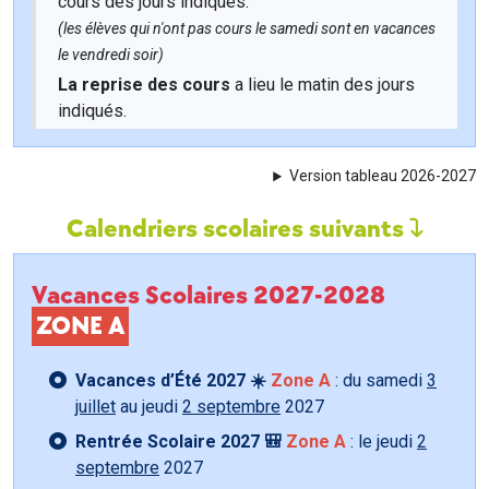
cours des jours indiqués.
(les élèves qui n'ont pas cours le samedi sont en vacances
le vendredi soir)
La reprise des cours
a lieu le matin des jours
indiqués.
Version tableau 2026-2027
Calendriers scolaires suivants
Vacances Scolaires 2027-2028
ZONE A
Vacances d’Été 2027 ☀️
Zone A
: du samedi
3
juillet
au jeudi
2 septembre
2027
Rentrée Scolaire 2027 🎒
Zone A
: le jeudi
2
septembre
2027