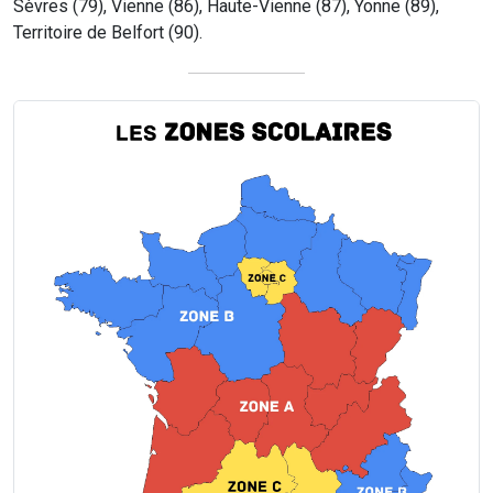
Sèvres (79), Vienne (86), Haute-Vienne (87), Yonne (89),
Territoire de Belfort (90).