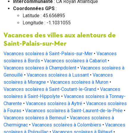
Intercommunalité
: CA Royan Atlantique
Coordonnées GPS
:
Latitude : 45.656895
Longitude : -1.1031055
Vacances des villes aux alentours de
Saint-Palais-sur-Mer
Vacances scolaires à Saint-Palais-sur-Mer
•
Vacances
scolaires à Bords
•
Vacances scolaires à Cabariot
•
Vacances scolaires à Champdolent
•
Vacances scolaires à
Genouillé
•
Vacances scolaires à Lussant
•
Vacances
scolaires à Moragne
•
Vacances scolaires à Muron
•
Vacances scolaires à Saint-Coutant-le-Grand
•
Vacances
scolaires à Saint-Hippolyte
•
Vacances scolaires à Tonnay-
Charente
•
Vacances scolaires à Aytré
•
Vacances scolaires
à Fouras
•
Vacances scolaires à Saint-Laurent-de-la-Prée
•
Vacances scolaires à Berneuil
•
Vacances scolaires à
Chermignac
•
Vacances scolaires à Colombiers
•
Vacances
scolaires à Préguillac
•
Vacances scolaires à Rétaud
•