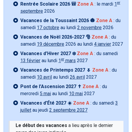
er
Rentrée Scolaire 2026 🎒
Zone A
: le mardi
1
septembre
2026
Vacances de la Toussaint 2026 🎃
Zone A
: du
samedi
17 octobre
au lundi
2 novembre
2026
Vacances de Noël 2026-2027 🎅
Zone A
: du
samedi
19 décembre
2026 au lundi
4 janvier
2027
Vacances d’Hiver 2027 ❄️
Zone A
: du samedi
er
13 février
au lundi
1
mars
2027
Vacances de Printemps 2027 🌷
Zone A
: du
samedi
10 avril
au lundi
26 avril
2027
Pont de l’Ascension 2027 ✝️
Zone A
: du
mercredi
5 mai
au lundi
10 mai
2027
Vacances d’Été 2027 ☀️
Zone A
: du samedi
3
juillet
au jeudi
2 septembre 2027
Le début des vacances
a lieu après le dernier