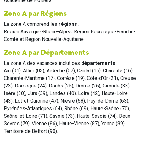
Académie de Poitiers.
Zone A par Régions
La zone A comprend les
régions
:
Region Auvergne-Rhône-Alpes, Region Bourgogne-Franche-
Comté et Region Nouvelle-Aquitaine.
Zone A par Départements
La zone A des vacances inclut ces
départements
:
Ain (01), Allier (03), Ardèche (07), Cantal (15), Charente (16),
Charente-Maritime (17), Corrèze (19), Côte-d’Or (21), Creuse
(23), Dordogne (24), Doubs (25), Drôme (26), Gironde (33),
Isère (38), Jura (39), Landes (40), Loire (42), Haute-Loire
(43), Lot-et-Garonne (47), Nièvre (58), Puy-de-Dôme (63),
Pyrénées-Atlantiques (64), Rhône (69), Haute-Saône (70),
Saône-et-Loire (71), Savoie (73), Haute-Savoie (74), Deux-
Sèvres (79), Vienne (86), Haute-Vienne (87), Yonne (89),
Territoire de Belfort (90).