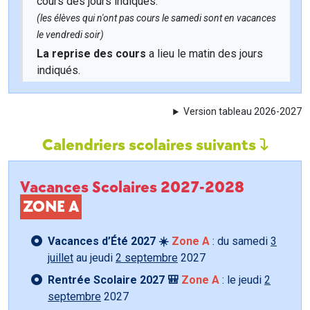
cours des jours indiqués.
(les élèves qui n'ont pas cours le samedi sont en vacances
le vendredi soir)
La reprise des cours
a lieu le matin des jours
indiqués.
Version tableau 2026-2027
Calendriers scolaires suivants
Vacances Scolaires 2027-2028
ZONE A
Vacances d’Été 2027 ☀️
Zone A
: du samedi
3
juillet
au jeudi
2 septembre
2027
Rentrée Scolaire 2027 🎒
Zone A
: le jeudi
2
septembre
2027