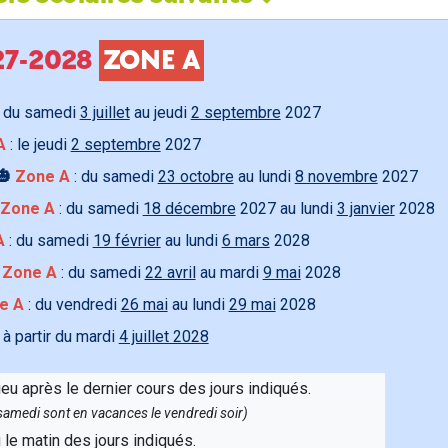
027-2028
ZONE A
 du samedi
3 juillet
au jeudi
2 septembre
2027
A
: le jeudi
2 septembre
2027
🎃
Zone A
: du samedi
23 octobre
au lundi
8 novembre
2027
Zone A
: du samedi
18 décembre
2027 au lundi
3 janvier
2028
A
: du samedi
19 février
au lundi
6 mars
2028

Zone A
: du samedi
22 avril
au mardi
9 mai
2028
e A
: du vendredi
26 mai
au lundi
29 mai
2028
 à partir du mardi
4 juillet 2028
ieu après le dernier cours des jours indiqués.
e samedi sont en vacances le vendredi soir)
u le matin des jours indiqués.