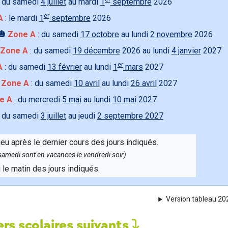
 du samedi
4 juillet
au mardi
1
septembre
2026
er
A
: le mardi
1
septembre
2026
🎃
Zone A
: du samedi
17 octobre
au lundi
2 novembre
2026
Zone A
: du samedi
19 décembre
2026 au lundi
4 janvier
2027
er
A
: du samedi
13 février
au lundi
1
mars
2027

Zone A
: du samedi
10 avril
au lundi
26 avril
2027
e A
: du mercredi
5 mai
au lundi
10 mai
2027
 du samedi
3 juillet
au jeudi
2 septembre 2027
ieu après le dernier cours des jours indiqués.
e samedi sont en vacances le vendredi soir)
u le matin des jours indiqués.
Version tableau 2
rs scolaires suivants