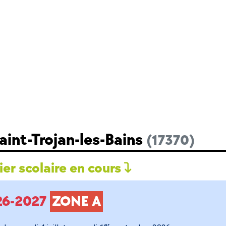
aint-Trojan-les-Bains
(17370)
er scolaire en cours
026-2027
ZONE A
er