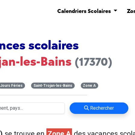
Calendriers Scolaires
Zo
nces scolaires
jan-les-Bains
(17370)
Jours Féries
Saint-Trojan-les-Bains
Zone A
Rechercher
)
se trouve en
Zone A
des vacances scola