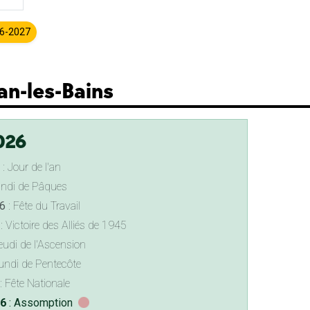
26-2027
jan-les-Bains
026
: Jour de l'an
undi de Pâques
6
: Fête du Travail
: Victoire des Alliés de 1945
eudi de l'Ascension
undi de Pentecôte
: Fête Nationale
26
: Assomption