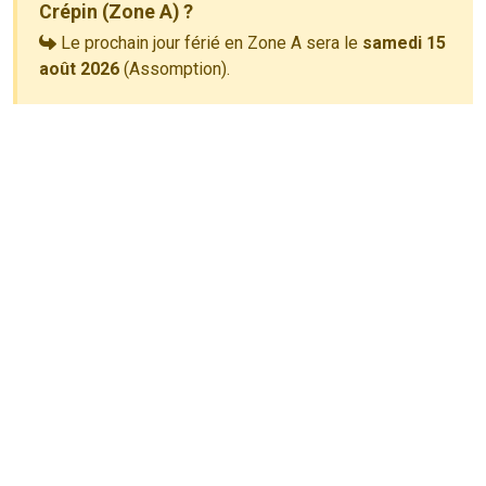
Crépin (Zone A) ?
Le prochain jour férié en Zone A sera le
samedi 15
août 2026
(Assomption).