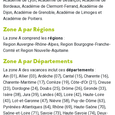
Académie de Lyon, Académie de Besançon, Académie de
Bordeaux, Académie de Clermont-Ferrand, Académie de
Dijon, Académie de Grenoble, Académie de Limoges et
Académie de Poitiers.
Zone A par Régions
La zone A comprend les
régions
:
Region Auvergne-Rhône-Alpes, Region Bourgogne-Franche-
Comté et Region Nouvelle-Aquitaine.
Zone A par Départements
La zone A des vacances inclut ces
départements
:
Ain (01), Allier (03), Ardèche (07), Cantal (15), Charente (16),
Charente-Maritime (17), Corrèze (19), Côte-d’Or (21), Creuse
(23), Dordogne (24), Doubs (25), Drôme (26), Gironde (33),
Isère (38), Jura (39), Landes (40), Loire (42), Haute-Loire
(43), Lot-et-Garonne (47), Nièvre (58), Puy-de-Dôme (63),
Pyrénées-Atlantiques (64), Rhône (69), Haute-Saône (70),
Saône-et-Loire (71), Savoie (73), Haute-Savoie (74), Deux-