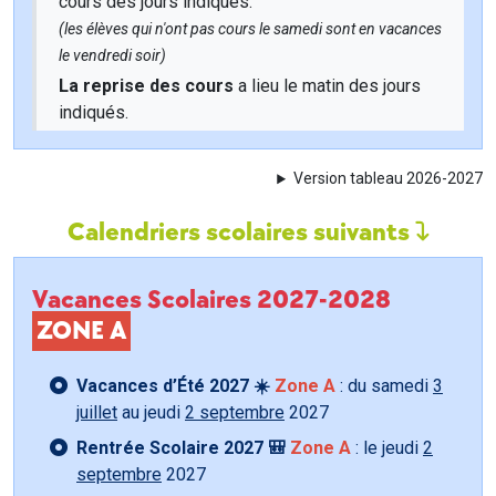
cours des jours indiqués.
(les élèves qui n'ont pas cours le samedi sont en vacances
le vendredi soir)
La reprise des cours
a lieu le matin des jours
indiqués.
Version tableau 2026-2027
Calendriers scolaires suivants
Vacances Scolaires 2027-2028
ZONE A
Vacances d’Été 2027 ☀️
Zone A
: du samedi
3
juillet
au jeudi
2 septembre
2027
Rentrée Scolaire 2027 🎒
Zone A
: le jeudi
2
septembre
2027