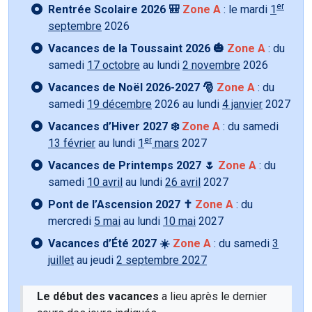
er
Rentrée Scolaire 2026 🎒
Zone A
: le mardi
1
septembre
2026
Vacances de la Toussaint 2026 🎃
Zone A
: du
samedi
17 octobre
au lundi
2 novembre
2026
Vacances de Noël 2026-2027 🎅
Zone A
: du
samedi
19 décembre
2026 au lundi
4 janvier
2027
Vacances d’Hiver 2027 ❄️
Zone A
: du samedi
er
13 février
au lundi
1
mars
2027
Vacances de Printemps 2027 🌷
Zone A
: du
samedi
10 avril
au lundi
26 avril
2027
Pont de l’Ascension 2027 ✝️
Zone A
: du
mercredi
5 mai
au lundi
10 mai
2027
Vacances d’Été 2027 ☀️
Zone A
: du samedi
3
juillet
au jeudi
2 septembre 2027
Le début des vacances
a lieu après le dernier