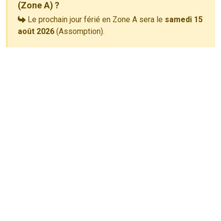
(Zone A) ?
Le prochain jour férié en Zone A sera le
samedi 15
août 2026
(Assomption).