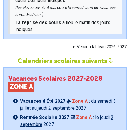
cours des jours indiqués.
(les élèves qui n'ont pas cours le samedi sont en vacances
le vendredi soir)
La reprise des cours
a lieu le matin des jours
indiqués.
Version tableau 2026-2027
Calendriers scolaires suivants
Vacances Scolaires 2027-2028
ZONE A
Vacances d’Été 2027 ☀️
Zone A
: du samedi
3
juillet
au jeudi
2 septembre
2027
Rentrée Scolaire 2027 🎒
Zone A
: le jeudi
2
septembre
2027