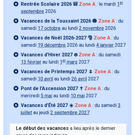
er
Rentrée Scolaire 2026 🎒
Zone A
: le mardi
1
septembre
2026
Vacances de la Toussaint 2026 🎃
Zone A
: du
samedi
17 octobre
au lundi
2 novembre
2026
Vacances de Noël 2026-2027 🎅
Zone A
: du
samedi
19 décembre
2026 au lundi
4 janvier
2027
Vacances d’Hiver 2027 ❄️
Zone A
: du samedi
er
13 février
au lundi
1
mars
2027
Vacances de Printemps 2027 🌷
Zone A
: du
samedi
10 avril
au lundi
26 avril
2027
Pont de l’Ascension 2027 ✝️
Zone A
: du
mercredi
5 mai
au lundi
10 mai
2027
Vacances d’Été 2027 ☀️
Zone A
: du samedi
3
juillet
au jeudi
2 septembre 2027
Le début des vacances
a lieu après le dernier