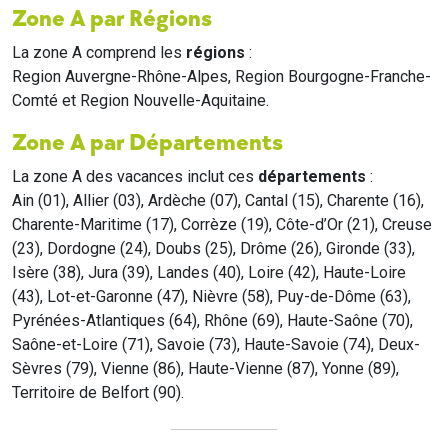
Zone A par Régions
La zone A comprend les
régions
:
Region Auvergne-Rhône-Alpes, Region Bourgogne-Franche-
Comté et Region Nouvelle-Aquitaine.
Zone A par Départements
La zone A des vacances inclut ces
départements
:
Ain (01), Allier (03), Ardèche (07), Cantal (15), Charente (16),
Charente-Maritime (17), Corrèze (19), Côte-d’Or (21), Creuse
(23), Dordogne (24), Doubs (25), Drôme (26), Gironde (33),
Isère (38), Jura (39), Landes (40), Loire (42), Haute-Loire
(43), Lot-et-Garonne (47), Nièvre (58), Puy-de-Dôme (63),
Pyrénées-Atlantiques (64), Rhône (69), Haute-Saône (70),
Saône-et-Loire (71), Savoie (73), Haute-Savoie (74), Deux-
Sèvres (79), Vienne (86), Haute-Vienne (87), Yonne (89),
Territoire de Belfort (90).