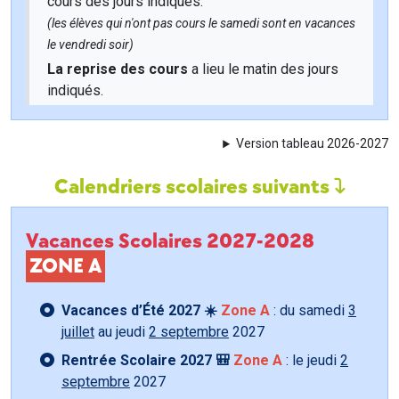
cours des jours indiqués.
(les élèves qui n'ont pas cours le samedi sont en vacances
le vendredi soir)
La reprise des cours
a lieu le matin des jours
indiqués.
Version tableau 2026-2027
Calendriers scolaires suivants
Vacances Scolaires 2027-2028
ZONE A
Vacances d’Été 2027 ☀️
Zone A
: du samedi
3
juillet
au jeudi
2 septembre
2027
Rentrée Scolaire 2027 🎒
Zone A
: le jeudi
2
septembre
2027