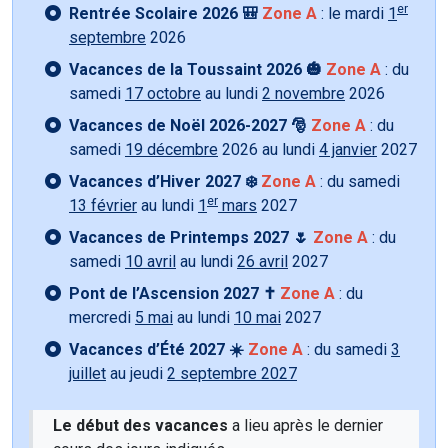
er
Rentrée Scolaire 2026 🎒
Zone A
: le mardi
1
septembre
2026
Vacances de la Toussaint 2026 🎃
Zone A
: du
samedi
17 octobre
au lundi
2 novembre
2026
Vacances de Noël 2026-2027 🎅
Zone A
: du
samedi
19 décembre
2026 au lundi
4 janvier
2027
Vacances d’Hiver 2027 ❄️
Zone A
: du samedi
er
13 février
au lundi
1
mars
2027
Vacances de Printemps 2027 🌷
Zone A
: du
samedi
10 avril
au lundi
26 avril
2027
Pont de l’Ascension 2027 ✝️
Zone A
: du
mercredi
5 mai
au lundi
10 mai
2027
Vacances d’Été 2027 ☀️
Zone A
: du samedi
3
juillet
au jeudi
2 septembre 2027
Le début des vacances
a lieu après le dernier