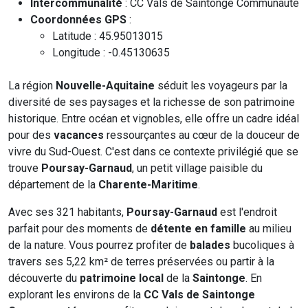
Intercommunalité
: CC Vals de Saintonge Communauté
Coordonnées GPS
:
Latitude : 45.95013015
Longitude : -0.45130635
La région
Nouvelle-Aquitaine
séduit les voyageurs par la
diversité de ses paysages et la richesse de son patrimoine
historique. Entre océan et vignobles, elle offre un cadre idéal
pour des
vacances
ressourçantes au cœur de la douceur de
vivre du Sud-Ouest. C'est dans ce contexte privilégié que se
trouve
Poursay-Garnaud
, un petit village paisible du
département de la
Charente-Maritime
.
Avec ses 321 habitants,
Poursay-Garnaud
est l'endroit
parfait pour des moments de
détente en famille
au milieu
de la nature. Vous pourrez profiter de
balades
bucoliques à
travers ses 5,22 km² de terres préservées ou partir à la
découverte du
patrimoine local
de la
Saintonge
. En
explorant les environs de la
CC Vals de Saintonge