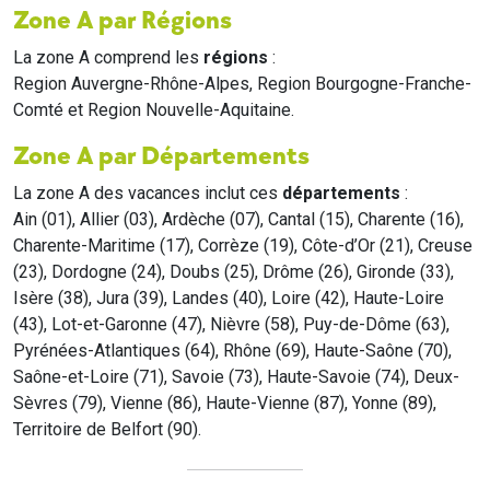
Zone A par Régions
La zone A comprend les
régions
:
Region Auvergne-Rhône-Alpes, Region Bourgogne-Franche-
Comté et Region Nouvelle-Aquitaine.
Zone A par Départements
La zone A des vacances inclut ces
départements
:
Ain (01), Allier (03), Ardèche (07), Cantal (15), Charente (16),
Charente-Maritime (17), Corrèze (19), Côte-d’Or (21), Creuse
(23), Dordogne (24), Doubs (25), Drôme (26), Gironde (33),
Isère (38), Jura (39), Landes (40), Loire (42), Haute-Loire
(43), Lot-et-Garonne (47), Nièvre (58), Puy-de-Dôme (63),
Pyrénées-Atlantiques (64), Rhône (69), Haute-Saône (70),
Saône-et-Loire (71), Savoie (73), Haute-Savoie (74), Deux-
Sèvres (79), Vienne (86), Haute-Vienne (87), Yonne (89),
Territoire de Belfort (90).