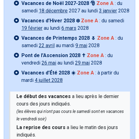
Vacances de Noël 2027-2028 🎅
Zone A
: du
samedi
18 décembre
2027 au lundi
3 janvier
2028
Vacances d’Hiver 2028 ❄️
Zone A
: du samedi
19 février
au lundi
6 mars
2028
Vacances de Printemps 2028 🌷
Zone A
: du
samedi
22 avril
au mardi
9 mai
2028
Pont de l’Ascension 2028 ✝️
Zone A
: du
vendredi
26 mai
au lundi
29 mai
2028
Vacances d’Été 2028 ☀️
Zone A
: à partir du
mardi
4 juillet 2028
Le début des vacances
a lieu après le dernier
cours des jours indiqués.
(les élèves qui n'ont pas cours le samedi sont en vacances
le vendredi soir)
La reprise des cours
a lieu le matin des jours
indiqués.