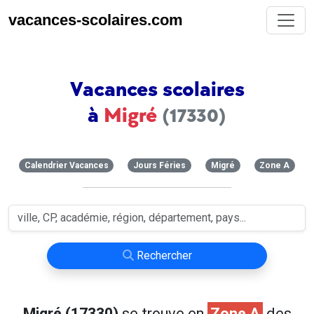
vacances-scolaires.com
Vacances scolaires
à
Migré
(17330)
Calendrier Vacances
Jours Féries
Migré
Zone A
Rechercher
Migré (17330)
se trouve en
Zone A
des