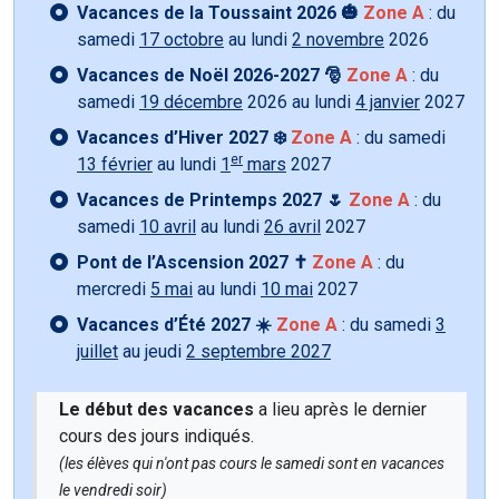
Vacances de la Toussaint 2026 🎃
Zone A
: du
samedi
17 octobre
au lundi
2 novembre
2026
Vacances de Noël 2026-2027 🎅
Zone A
: du
samedi
19 décembre
2026 au lundi
4 janvier
2027
Vacances d’Hiver 2027 ❄️
Zone A
: du samedi
er
13 février
au lundi
1
mars
2027
Vacances de Printemps 2027 🌷
Zone A
: du
samedi
10 avril
au lundi
26 avril
2027
Pont de l’Ascension 2027 ✝️
Zone A
: du
mercredi
5 mai
au lundi
10 mai
2027
Vacances d’Été 2027 ☀️
Zone A
: du samedi
3
juillet
au jeudi
2 septembre 2027
Le début des vacances
a lieu après le dernier
cours des jours indiqués.
(les élèves qui n'ont pas cours le samedi sont en vacances
le vendredi soir)