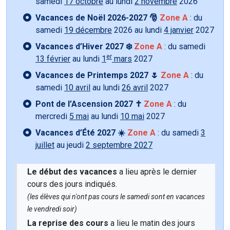
samedi
17 octobre
au lundi
2 novembre
2026
Vacances de Noël 2026-2027 🎅
Zone A
: du
samedi
19 décembre
2026 au lundi
4 janvier
2027
Vacances d’Hiver 2027 ❄️
Zone A
: du samedi
er
13 février
au lundi
1
mars
2027
Vacances de Printemps 2027 🌷
Zone A
: du
samedi
10 avril
au lundi
26 avril
2027
Pont de l’Ascension 2027 ✝️
Zone A
: du
mercredi
5 mai
au lundi
10 mai
2027
Vacances d’Été 2027 ☀️
Zone A
: du samedi
3
juillet
au jeudi
2 septembre 2027
Le début des vacances
a lieu après le dernier
cours des jours indiqués.
(les élèves qui n'ont pas cours le samedi sont en vacances
le vendredi soir)
La reprise des cours
a lieu le matin des jours