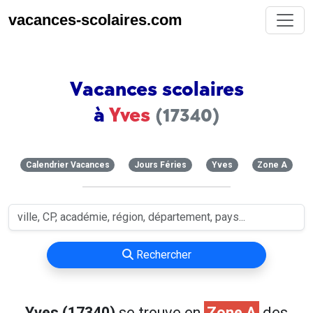
vacances-scolaires.com
Vacances scolaires
à
Yves
(17340)
Calendrier Vacances
Jours Féries
Yves
Zone A
Rechercher
Yves (17340)
se trouve en
Zone A
des