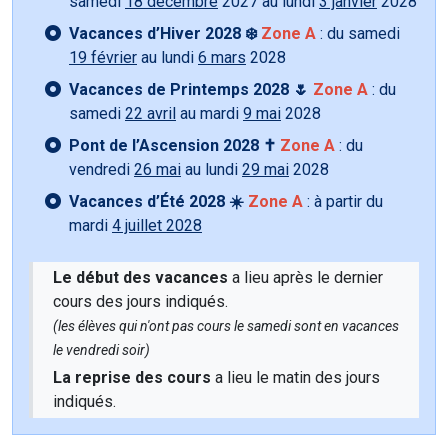
samedi
18 décembre
2027 au lundi
3 janvier
2028
Vacances d’Hiver 2028 ❄️
Zone A
: du samedi
19 février
au lundi
6 mars
2028
Vacances de Printemps 2028 🌷
Zone A
: du
samedi
22 avril
au mardi
9 mai
2028
Pont de l’Ascension 2028 ✝️
Zone A
: du
vendredi
26 mai
au lundi
29 mai
2028
Vacances d’Été 2028 ☀️
Zone A
: à partir du
mardi
4 juillet 2028
Le début des vacances
a lieu après le dernier
cours des jours indiqués.
(les élèves qui n'ont pas cours le samedi sont en vacances
le vendredi soir)
La reprise des cours
a lieu le matin des jours
indiqués.