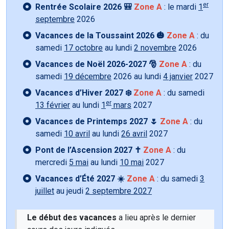
er
Rentrée Scolaire 2026 🎒
Zone A
: le mardi
1
septembre
2026
Vacances de la Toussaint 2026 🎃
Zone A
: du
samedi
17 octobre
au lundi
2 novembre
2026
Vacances de Noël 2026-2027 🎅
Zone A
: du
samedi
19 décembre
2026 au lundi
4 janvier
2027
Vacances d’Hiver 2027 ❄️
Zone A
: du samedi
er
13 février
au lundi
1
mars
2027
Vacances de Printemps 2027 🌷
Zone A
: du
samedi
10 avril
au lundi
26 avril
2027
Pont de l’Ascension 2027 ✝️
Zone A
: du
mercredi
5 mai
au lundi
10 mai
2027
Vacances d’Été 2027 ☀️
Zone A
: du samedi
3
juillet
au jeudi
2 septembre 2027
Le début des vacances
a lieu après le dernier