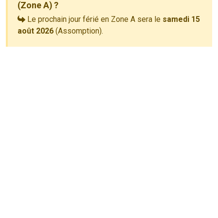
(Zone A) ?
Le prochain jour férié en Zone A sera le
samedi 15
août 2026
(Assomption).