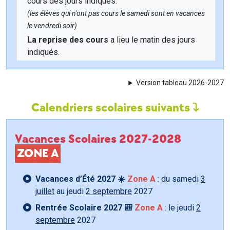
cours des jours indiqués.
(les élèves qui n'ont pas cours le samedi sont en vacances
le vendredi soir)
La reprise des cours
a lieu le matin des jours
indiqués.
Version tableau 2026-2027
Calendriers scolaires suivants
Vacances Scolaires 2027-2028
ZONE A
Vacances d’Été 2027 ☀️
Zone A
: du samedi
3
juillet
au jeudi
2 septembre
2027
Rentrée Scolaire 2027 🎒
Zone A
: le jeudi
2
septembre
2027