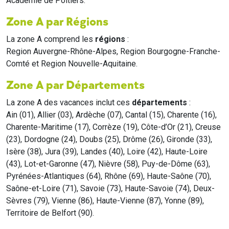
Académie de Poitiers.
Zone A par Régions
La zone A comprend les
régions
:
Region Auvergne-Rhône-Alpes, Region Bourgogne-Franche-
Comté et Region Nouvelle-Aquitaine.
Zone A par Départements
La zone A des vacances inclut ces
départements
:
Ain (01), Allier (03), Ardèche (07), Cantal (15), Charente (16),
Charente-Maritime (17), Corrèze (19), Côte-d’Or (21), Creuse
(23), Dordogne (24), Doubs (25), Drôme (26), Gironde (33),
Isère (38), Jura (39), Landes (40), Loire (42), Haute-Loire
(43), Lot-et-Garonne (47), Nièvre (58), Puy-de-Dôme (63),
Pyrénées-Atlantiques (64), Rhône (69), Haute-Saône (70),
Saône-et-Loire (71), Savoie (73), Haute-Savoie (74), Deux-
Sèvres (79), Vienne (86), Haute-Vienne (87), Yonne (89),
Territoire de Belfort (90).