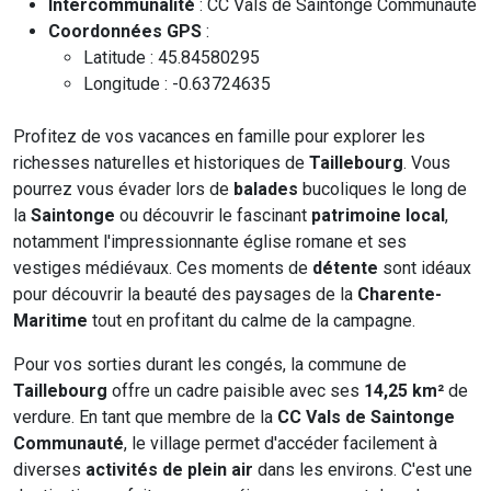
Intercommunalité
: CC Vals de Saintonge Communauté
Coordonnées GPS
:
Latitude : 45.84580295
Longitude : -0.63724635
Profitez de vos vacances en famille pour explorer les
richesses naturelles et historiques de
Taillebourg
. Vous
pourrez vous évader lors de
balades
bucoliques le long de
la
Saintonge
ou découvrir le fascinant
patrimoine local
,
notamment l'impressionnante église romane et ses
vestiges médiévaux. Ces moments de
détente
sont idéaux
pour découvrir la beauté des paysages de la
Charente-
Maritime
tout en profitant du calme de la campagne.
Pour vos sorties durant les congés, la commune de
Taillebourg
offre un cadre paisible avec ses
14,25 km²
de
verdure. En tant que membre de la
CC Vals de Saintonge
Communauté
, le village permet d'accéder facilement à
diverses
activités de plein air
dans les environs. C'est une