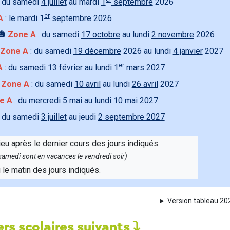
 du samedi
4 juillet
au mardi
1
septembre
2026
er
A
: le mardi
1
septembre
2026
🎃
Zone A
: du samedi
17 octobre
au lundi
2 novembre
2026
Zone A
: du samedi
19 décembre
2026 au lundi
4 janvier
2027
er
A
: du samedi
13 février
au lundi
1
mars
2027

Zone A
: du samedi
10 avril
au lundi
26 avril
2027
e A
: du mercredi
5 mai
au lundi
10 mai
2027
 du samedi
3 juillet
au jeudi
2 septembre 2027
ieu après le dernier cours des jours indiqués.
e samedi sont en vacances le vendredi soir)
u le matin des jours indiqués.
Version tableau 2
rs scolaires suivants