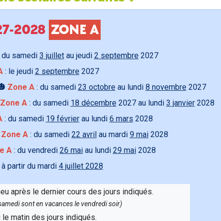
027-2028
ZONE A
 du samedi
3 juillet
au jeudi
2 septembre
2027
A
: le jeudi
2 septembre
2027
🎃
Zone A
: du samedi
23 octobre
au lundi
8 novembre
2027
Zone A
: du samedi
18 décembre
2027 au lundi
3 janvier
2028
A
: du samedi
19 février
au lundi
6 mars
2028

Zone A
: du samedi
22 avril
au mardi
9 mai
2028
e A
: du vendredi
26 mai
au lundi
29 mai
2028
 à partir du mardi
4 juillet 2028
ieu après le dernier cours des jours indiqués.
e samedi sont en vacances le vendredi soir)
u le matin des jours indiqués.