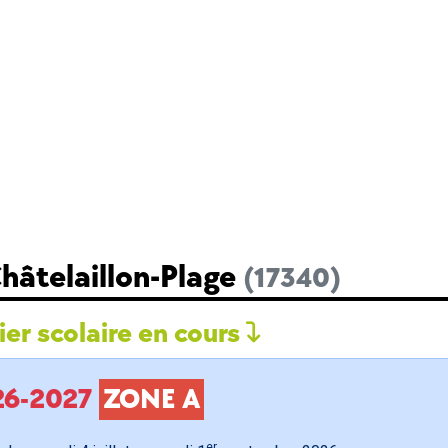
hâtelaillon-Plage
(17340)
er scolaire en cours
026-2027
ZONE A
er