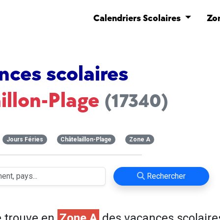
Calendriers Scolaires
Zo
nces scolaires
illon-Plage
(17340)
Jours Féries
Châtelaillon-Plage
Zone A
Rechercher
 trouve en
Zone A
des vacances scolaire