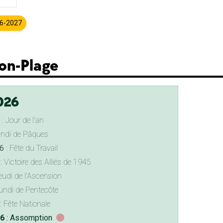
26-2027
lon-Plage
026
: Jour de l'an
undi de Pâques
6
: Fête du Travail
: Victoire des Alliés de 1945
eudi de l'Ascension
undi de Pentecôte
: Fête Nationale
26
: Assomption