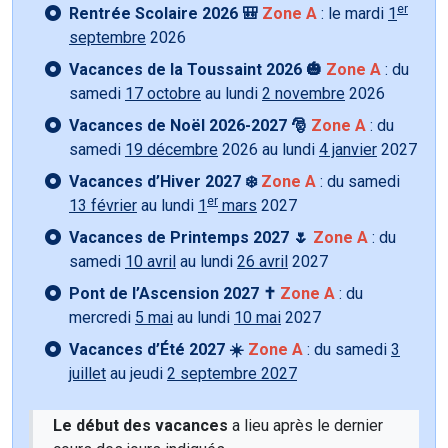
er
Rentrée Scolaire 2026 🎒
Zone A
: le mardi
1
septembre
2026
Vacances de la Toussaint 2026 🎃
Zone A
: du
samedi
17 octobre
au lundi
2 novembre
2026
Vacances de Noël 2026-2027 🎅
Zone A
: du
samedi
19 décembre
2026 au lundi
4 janvier
2027
Vacances d’Hiver 2027 ❄️
Zone A
: du samedi
er
13 février
au lundi
1
mars
2027
Vacances de Printemps 2027 🌷
Zone A
: du
samedi
10 avril
au lundi
26 avril
2027
Pont de l’Ascension 2027 ✝️
Zone A
: du
mercredi
5 mai
au lundi
10 mai
2027
Vacances d’Été 2027 ☀️
Zone A
: du samedi
3
juillet
au jeudi
2 septembre 2027
Le début des vacances
a lieu après le dernier