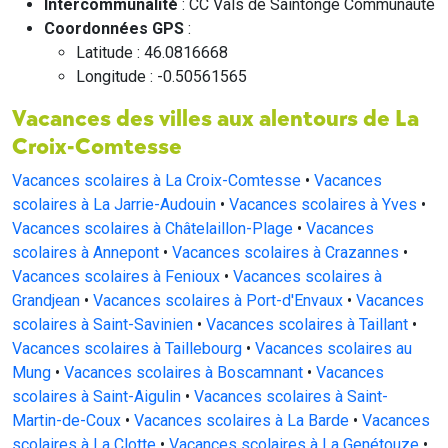
Intercommunalité
: CC Vals de Saintonge Communauté
Coordonnées GPS
:
Latitude : 46.0816668
Longitude : -0.50561565
Vacances des villes aux alentours de La
Croix-Comtesse
Vacances scolaires à La Croix-Comtesse
•
Vacances
scolaires à La Jarrie-Audouin
•
Vacances scolaires à Yves
•
Vacances scolaires à Châtelaillon-Plage
•
Vacances
scolaires à Annepont
•
Vacances scolaires à Crazannes
•
Vacances scolaires à Fenioux
•
Vacances scolaires à
Grandjean
•
Vacances scolaires à Port-d'Envaux
•
Vacances
scolaires à Saint-Savinien
•
Vacances scolaires à Taillant
•
Vacances scolaires à Taillebourg
•
Vacances scolaires au
Mung
•
Vacances scolaires à Boscamnant
•
Vacances
scolaires à Saint-Aigulin
•
Vacances scolaires à Saint-
Martin-de-Coux
•
Vacances scolaires à La Barde
•
Vacances
scolaires à La Clotte
•
Vacances scolaires à La Genétouze
•