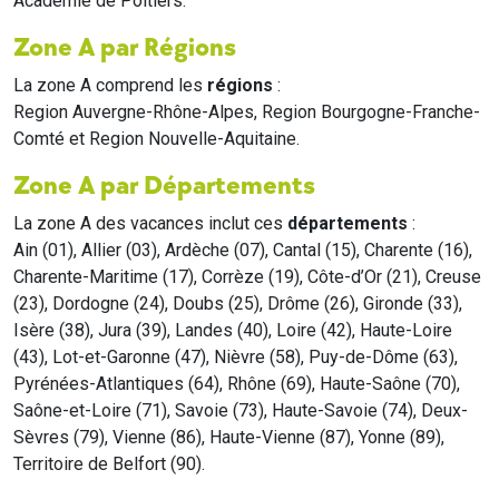
Académie de Poitiers.
Zone A par Régions
La zone A comprend les
régions
:
Region Auvergne-Rhône-Alpes, Region Bourgogne-Franche-
Comté et Region Nouvelle-Aquitaine.
Zone A par Départements
La zone A des vacances inclut ces
départements
:
Ain (01), Allier (03), Ardèche (07), Cantal (15), Charente (16),
Charente-Maritime (17), Corrèze (19), Côte-d’Or (21), Creuse
(23), Dordogne (24), Doubs (25), Drôme (26), Gironde (33),
Isère (38), Jura (39), Landes (40), Loire (42), Haute-Loire
(43), Lot-et-Garonne (47), Nièvre (58), Puy-de-Dôme (63),
Pyrénées-Atlantiques (64), Rhône (69), Haute-Saône (70),
Saône-et-Loire (71), Savoie (73), Haute-Savoie (74), Deux-
Sèvres (79), Vienne (86), Haute-Vienne (87), Yonne (89),
Territoire de Belfort (90).