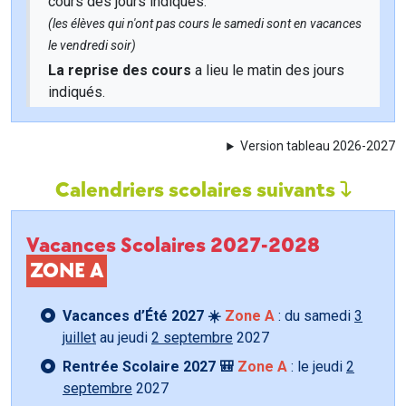
cours des jours indiqués.
(les élèves qui n'ont pas cours le samedi sont en vacances
le vendredi soir)
La reprise des cours
a lieu le matin des jours
indiqués.
Version tableau 2026-2027
Calendriers scolaires suivants
Vacances Scolaires 2027-2028
ZONE A
Vacances d’Été 2027 ☀️
Zone A
: du samedi
3
juillet
au jeudi
2 septembre
2027
Rentrée Scolaire 2027 🎒
Zone A
: le jeudi
2
septembre
2027