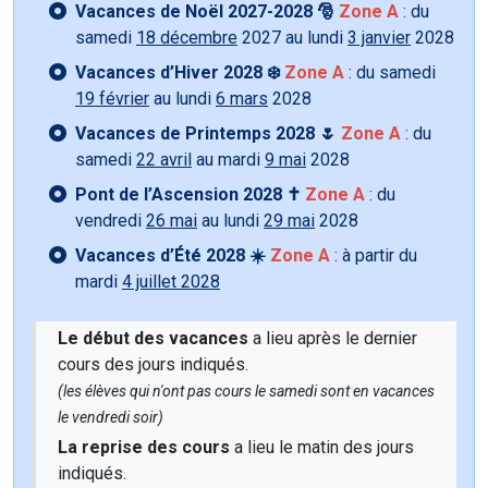
Vacances de Noël 2027-2028 🎅
Zone A
: du
samedi
18 décembre
2027 au lundi
3 janvier
2028
Vacances d’Hiver 2028 ❄️
Zone A
: du samedi
19 février
au lundi
6 mars
2028
Vacances de Printemps 2028 🌷
Zone A
: du
samedi
22 avril
au mardi
9 mai
2028
Pont de l’Ascension 2028 ✝️
Zone A
: du
vendredi
26 mai
au lundi
29 mai
2028
Vacances d’Été 2028 ☀️
Zone A
: à partir du
mardi
4 juillet 2028
Le début des vacances
a lieu après le dernier
cours des jours indiqués.
(les élèves qui n'ont pas cours le samedi sont en vacances
le vendredi soir)
La reprise des cours
a lieu le matin des jours
indiqués.