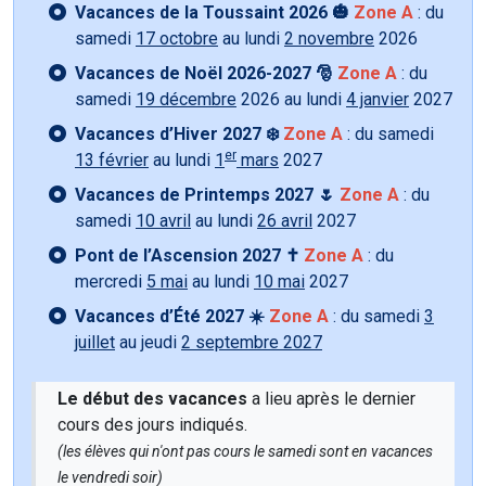
Vacances de la Toussaint 2026 🎃
Zone A
: du
samedi
17 octobre
au lundi
2 novembre
2026
Vacances de Noël 2026-2027 🎅
Zone A
: du
samedi
19 décembre
2026 au lundi
4 janvier
2027
Vacances d’Hiver 2027 ❄️
Zone A
: du samedi
er
13 février
au lundi
1
mars
2027
Vacances de Printemps 2027 🌷
Zone A
: du
samedi
10 avril
au lundi
26 avril
2027
Pont de l’Ascension 2027 ✝️
Zone A
: du
mercredi
5 mai
au lundi
10 mai
2027
Vacances d’Été 2027 ☀️
Zone A
: du samedi
3
juillet
au jeudi
2 septembre 2027
Le début des vacances
a lieu après le dernier
cours des jours indiqués.
(les élèves qui n'ont pas cours le samedi sont en vacances
le vendredi soir)