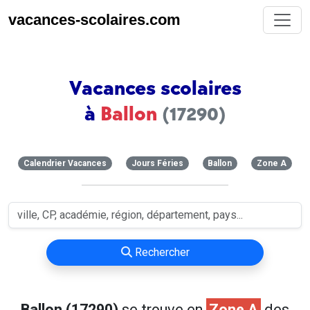
vacances-scolaires.com
Vacances scolaires
à
Ballon
(17290)
Calendrier Vacances
Jours Féries
Ballon
Zone A
Rechercher
Ballon (17290)
se trouve en
Zone A
des