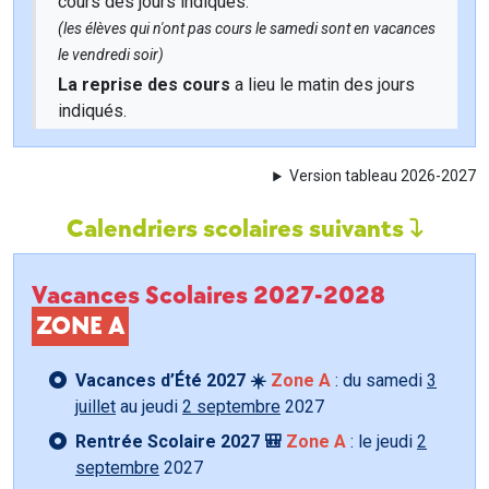
cours des jours indiqués.
(les élèves qui n'ont pas cours le samedi sont en vacances
le vendredi soir)
La reprise des cours
a lieu le matin des jours
indiqués.
Version tableau 2026-2027
Calendriers scolaires suivants
Vacances Scolaires 2027-2028
ZONE A
Vacances d’Été 2027 ☀️
Zone A
: du samedi
3
juillet
au jeudi
2 septembre
2027
Rentrée Scolaire 2027 🎒
Zone A
: le jeudi
2
septembre
2027