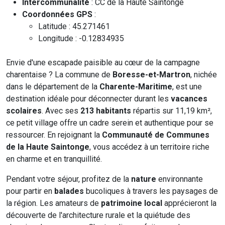
Intercommunalité
: CC de la Haute Saintonge
Coordonnées GPS
:
Latitude : 45.271461
Longitude : -0.12834935
Envie d'une escapade paisible au cœur de la campagne
charentaise ? La commune de
Boresse-et-Martron
, nichée
dans le département de la
Charente-Maritime
, est une
destination idéale pour déconnecter durant les
vacances
scolaires
. Avec ses
213 habitants
répartis sur 11,19 km²,
ce petit village offre un cadre serein et authentique pour se
ressourcer. En rejoignant la
Communauté de Communes
de la Haute Saintonge
, vous accédez à un territoire riche
en charme et en tranquillité.
Pendant votre séjour, profitez de la
nature
environnante
pour partir en
balades
bucoliques à travers les paysages de
la région. Les amateurs de
patrimoine local
apprécieront la
découverte de l'architecture rurale et la quiétude des