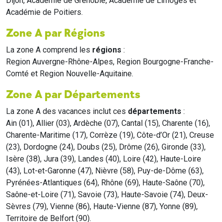
Dijon, Académie de Grenoble, Académie de Limoges et
Académie de Poitiers.
Zone A par Régions
La zone A comprend les
régions
:
Region Auvergne-Rhône-Alpes, Region Bourgogne-Franche-
Comté et Region Nouvelle-Aquitaine.
Zone A par Départements
La zone A des vacances inclut ces
départements
:
Ain (01), Allier (03), Ardèche (07), Cantal (15), Charente (16),
Charente-Maritime (17), Corrèze (19), Côte-d’Or (21), Creuse
(23), Dordogne (24), Doubs (25), Drôme (26), Gironde (33),
Isère (38), Jura (39), Landes (40), Loire (42), Haute-Loire
(43), Lot-et-Garonne (47), Nièvre (58), Puy-de-Dôme (63),
Pyrénées-Atlantiques (64), Rhône (69), Haute-Saône (70),
Saône-et-Loire (71), Savoie (73), Haute-Savoie (74), Deux-
Sèvres (79), Vienne (86), Haute-Vienne (87), Yonne (89),
Territoire de Belfort (90).