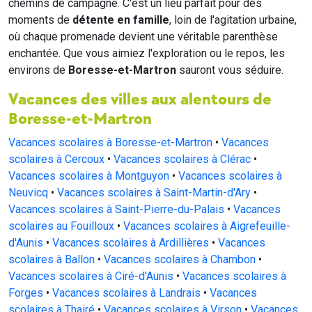
chemins de campagne. C'est un lieu parfait pour des
moments de
détente en famille
, loin de l'agitation urbaine,
où chaque promenade devient une véritable parenthèse
enchantée. Que vous aimiez l'exploration ou le repos, les
environs de
Boresse-et-Martron
sauront vous séduire.
Vacances des villes aux alentours de
Boresse-et-Martron
Vacances scolaires à Boresse-et-Martron
•
Vacances
scolaires à Cercoux
•
Vacances scolaires à Clérac
•
Vacances scolaires à Montguyon
•
Vacances scolaires à
Neuvicq
•
Vacances scolaires à Saint-Martin-d'Ary
•
Vacances scolaires à Saint-Pierre-du-Palais
•
Vacances
scolaires au Fouilloux
•
Vacances scolaires à Aigrefeuille-
d'Aunis
•
Vacances scolaires à Ardillières
•
Vacances
scolaires à Ballon
•
Vacances scolaires à Chambon
•
Vacances scolaires à Ciré-d'Aunis
•
Vacances scolaires à
Forges
•
Vacances scolaires à Landrais
•
Vacances
scolaires à Thairé
•
Vacances scolaires à Virson
•
Vacances