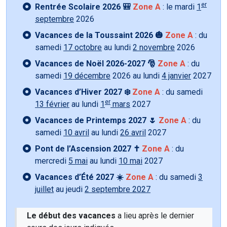
er
Rentrée Scolaire 2026 🎒
Zone A
: le mardi
1
septembre
2026
Vacances de la Toussaint 2026 🎃
Zone A
: du
samedi
17 octobre
au lundi
2 novembre
2026
Vacances de Noël 2026-2027 🎅
Zone A
: du
samedi
19 décembre
2026 au lundi
4 janvier
2027
Vacances d’Hiver 2027 ❄️
Zone A
: du samedi
er
13 février
au lundi
1
mars
2027
Vacances de Printemps 2027 🌷
Zone A
: du
samedi
10 avril
au lundi
26 avril
2027
Pont de l’Ascension 2027 ✝️
Zone A
: du
mercredi
5 mai
au lundi
10 mai
2027
Vacances d’Été 2027 ☀️
Zone A
: du samedi
3
juillet
au jeudi
2 septembre 2027
Le début des vacances
a lieu après le dernier