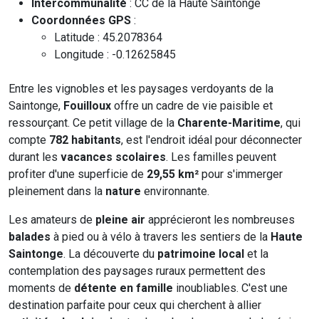
Intercommunalité
: CC de la Haute Saintonge
Coordonnées GPS
:
Latitude : 45.2078364
Longitude : -0.12625845
Entre les vignobles et les paysages verdoyants de la
Saintonge,
Fouilloux
offre un cadre de vie paisible et
ressourçant. Ce petit village de la
Charente-Maritime
, qui
compte
782 habitants
, est l'endroit idéal pour déconnecter
durant les
vacances scolaires
. Les familles peuvent
profiter d'une superficie de
29,55 km²
pour s'immerger
pleinement dans la
nature
environnante.
Les amateurs de
pleine air
apprécieront les nombreuses
balades
à pied ou à vélo à travers les sentiers de la
Haute
Saintonge
. La découverte du
patrimoine local
et la
contemplation des paysages ruraux permettent des
moments de
détente en famille
inoubliables. C'est une
destination parfaite pour ceux qui cherchent à allier