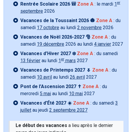
er
Rentrée Scolaire 2026 🎒
Zone A
: le mardi
1
septembre
2026
Vacances de la Toussaint 2026 🎃
Zone A
: du
samedi
17 octobre
au lundi
2 novembre
2026
Vacances de Noël 2026-2027 🎅
Zone A
: du
samedi
19 décembre
2026 au lundi
4 janvier
2027
Vacances d’Hiver 2027 ❄️
Zone A
: du samedi
er
13 février
au lundi
1
mars
2027
Vacances de Printemps 2027 🌷
Zone A
: du
samedi
10 avril
au lundi
26 avril
2027
Pont de l’Ascension 2027 ✝️
Zone A
: du
mercredi
5 mai
au lundi
10 mai
2027
Vacances d’Été 2027 ☀️
Zone A
: du samedi
3
juillet
au jeudi
2 septembre 2027
Le début des vacances
a lieu après le dernier