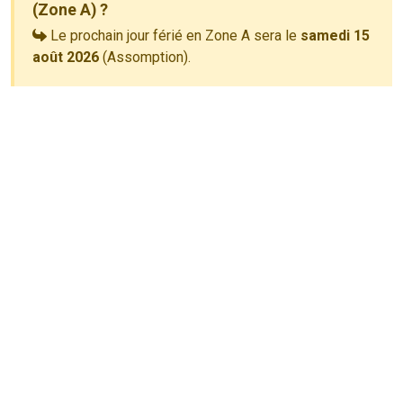
(Zone A) ?
Le prochain jour férié en Zone A sera le
samedi 15
août 2026
(Assomption).