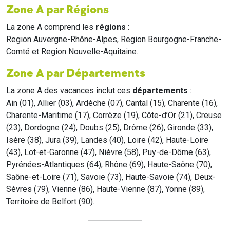
Zone A par Régions
La zone A comprend les
régions
:
Region Auvergne-Rhône-Alpes, Region Bourgogne-Franche-
Comté et Region Nouvelle-Aquitaine.
Zone A par Départements
La zone A des vacances inclut ces
départements
:
Ain (01), Allier (03), Ardèche (07), Cantal (15), Charente (16),
Charente-Maritime (17), Corrèze (19), Côte-d’Or (21), Creuse
(23), Dordogne (24), Doubs (25), Drôme (26), Gironde (33),
Isère (38), Jura (39), Landes (40), Loire (42), Haute-Loire
(43), Lot-et-Garonne (47), Nièvre (58), Puy-de-Dôme (63),
Pyrénées-Atlantiques (64), Rhône (69), Haute-Saône (70),
Saône-et-Loire (71), Savoie (73), Haute-Savoie (74), Deux-
Sèvres (79), Vienne (86), Haute-Vienne (87), Yonne (89),
Territoire de Belfort (90).