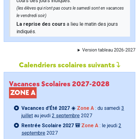
cours des jours indiqués.
(les élèves qui n'ont pas cours le samedi sont en vacances
le vendredi soir)
La reprise des cours
a lieu le matin des jours
indiqués.
Version tableau 2026-2027
Calendriers scolaires suivants
Vacances Scolaires 2027-2028
ZONE A
Vacances d’Été 2027 ☀️
Zone A
: du samedi
3
juillet
au jeudi
2 septembre
2027
Rentrée Scolaire 2027 🎒
Zone A
: le jeudi
2
septembre
2027