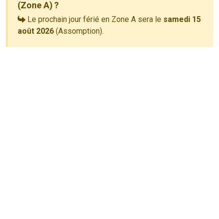
(Zone A) ?
Le prochain jour férié en Zone A sera le
samedi 15
août 2026
(Assomption).