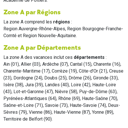
Académie de Poitiers.
Zone A par Régions
La zone A comprend les
régions
:
Region Auvergne-Rhône-Alpes, Region Bourgogne-Franche-
Comté et Region Nouvelle-Aquitaine.
Zone A par Départements
La zone A des vacances inclut ces
départements
:
Ain (01), Allier (03), Ardèche (07), Cantal (15), Charente (16),
Charente-Maritime (17), Corrèze (19), Côte-d’Or (21), Creuse
(23), Dordogne (24), Doubs (25), Drôme (26), Gironde (33),
Isère (38), Jura (39), Landes (40), Loire (42), Haute-Loire
(43), Lot-et-Garonne (47), Nièvre (58), Puy-de-Dôme (63),
Pyrénées-Atlantiques (64), Rhône (69), Haute-Saône (70),
Saône-et-Loire (71), Savoie (73), Haute-Savoie (74), Deux-
Sèvres (79), Vienne (86), Haute-Vienne (87), Yonne (89),
Territoire de Belfort (90).