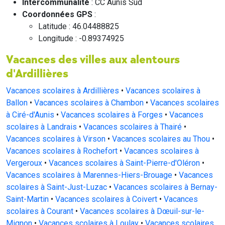
Intercommunalité
: CC Aunis Sud
Coordonnées GPS
:
Latitude : 46.04488825
Longitude : -0.89374925
Vacances des villes aux alentours
d'Ardillières
Vacances scolaires à Ardillières
•
Vacances scolaires à
Ballon
•
Vacances scolaires à Chambon
•
Vacances scolaires
à Ciré-d'Aunis
•
Vacances scolaires à Forges
•
Vacances
scolaires à Landrais
•
Vacances scolaires à Thairé
•
Vacances scolaires à Virson
•
Vacances scolaires au Thou
•
Vacances scolaires à Rochefort
•
Vacances scolaires à
Vergeroux
•
Vacances scolaires à Saint-Pierre-d'Oléron
•
Vacances scolaires à Marennes-Hiers-Brouage
•
Vacances
scolaires à Saint-Just-Luzac
•
Vacances scolaires à Bernay-
Saint-Martin
•
Vacances scolaires à Coivert
•
Vacances
scolaires à Courant
•
Vacances scolaires à Dœuil-sur-le-
Mignon
•
Vacances scolaires à Loulay
•
Vacances scolaires