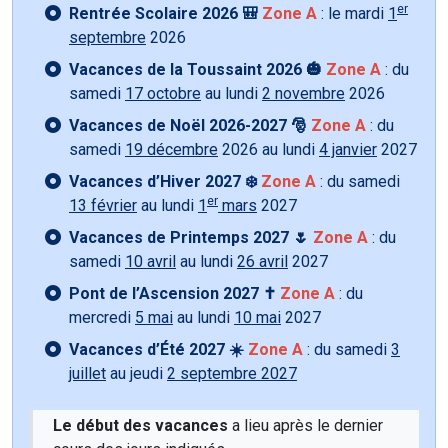
er
Rentrée Scolaire 2026 🎒
Zone A
: le mardi
1
septembre
2026
Vacances de la Toussaint 2026 🎃
Zone A
: du
samedi
17 octobre
au lundi
2 novembre
2026
Vacances de Noël 2026-2027 🎅
Zone A
: du
samedi
19 décembre
2026 au lundi
4 janvier
2027
Vacances d’Hiver 2027 ❄️
Zone A
: du samedi
er
13 février
au lundi
1
mars
2027
Vacances de Printemps 2027 🌷
Zone A
: du
samedi
10 avril
au lundi
26 avril
2027
Pont de l’Ascension 2027 ✝️
Zone A
: du
mercredi
5 mai
au lundi
10 mai
2027
Vacances d’Été 2027 ☀️
Zone A
: du samedi
3
juillet
au jeudi
2 septembre 2027
Le début des vacances
a lieu après le dernier