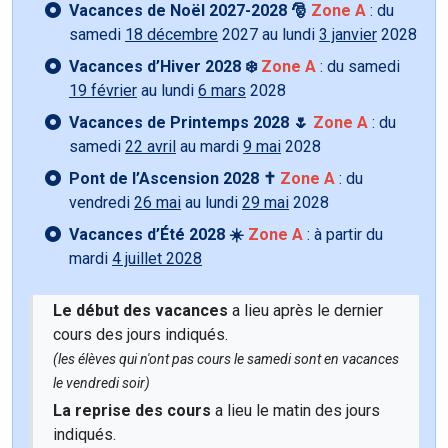
Vacances de Noël 2027-2028 🎅
Zone A
: du
samedi
18 décembre
2027 au lundi
3 janvier
2028
Vacances d’Hiver 2028 ❄️
Zone A
: du samedi
19 février
au lundi
6 mars
2028
Vacances de Printemps 2028 🌷
Zone A
: du
samedi
22 avril
au mardi
9 mai
2028
Pont de l’Ascension 2028 ✝️
Zone A
: du
vendredi
26 mai
au lundi
29 mai
2028
Vacances d’Été 2028 ☀️
Zone A
: à partir du
mardi
4 juillet 2028
Le début des vacances
a lieu après le dernier
cours des jours indiqués.
(les élèves qui n'ont pas cours le samedi sont en vacances
le vendredi soir)
La reprise des cours
a lieu le matin des jours
indiqués.