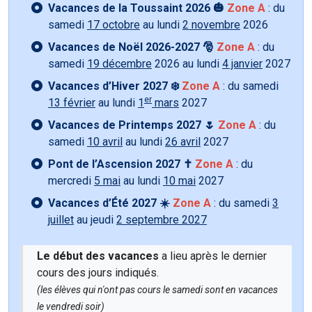
Vacances de la Toussaint 2026 🎃
Zone A
: du
samedi
17 octobre
au lundi
2 novembre
2026
Vacances de Noël 2026-2027 🎅
Zone A
: du
samedi
19 décembre
2026 au lundi
4 janvier
2027
Vacances d’Hiver 2027 ❄️
Zone A
: du samedi
er
13 février
au lundi
1
mars
2027
Vacances de Printemps 2027 🌷
Zone A
: du
samedi
10 avril
au lundi
26 avril
2027
Pont de l’Ascension 2027 ✝️
Zone A
: du
mercredi
5 mai
au lundi
10 mai
2027
Vacances d’Été 2027 ☀️
Zone A
: du samedi
3
juillet
au jeudi
2 septembre 2027
Le début des vacances
a lieu après le dernier
cours des jours indiqués.
(les élèves qui n'ont pas cours le samedi sont en vacances
le vendredi soir)