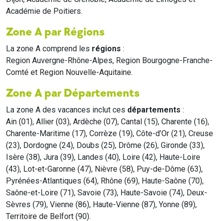
Académie de Poitiers.
Zone A par Régions
La zone A comprend les
régions
:
Region Auvergne-Rhône-Alpes, Region Bourgogne-Franche-
Comté et Region Nouvelle-Aquitaine.
Zone A par Départements
La zone A des vacances inclut ces
départements
:
Ain (01), Allier (03), Ardèche (07), Cantal (15), Charente (16),
Charente-Maritime (17), Corrèze (19), Côte-d’Or (21), Creuse
(23), Dordogne (24), Doubs (25), Drôme (26), Gironde (33),
Isère (38), Jura (39), Landes (40), Loire (42), Haute-Loire
(43), Lot-et-Garonne (47), Nièvre (58), Puy-de-Dôme (63),
Pyrénées-Atlantiques (64), Rhône (69), Haute-Saône (70),
Saône-et-Loire (71), Savoie (73), Haute-Savoie (74), Deux-
Sèvres (79), Vienne (86), Haute-Vienne (87), Yonne (89),
Territoire de Belfort (90).