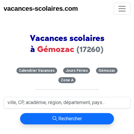
vacances-scolaires.com
Vacances scolaires
à
Gémozac
(17260)
Calendrier Vacances
Jours Féries
Gémozac
Zone A
Rechercher