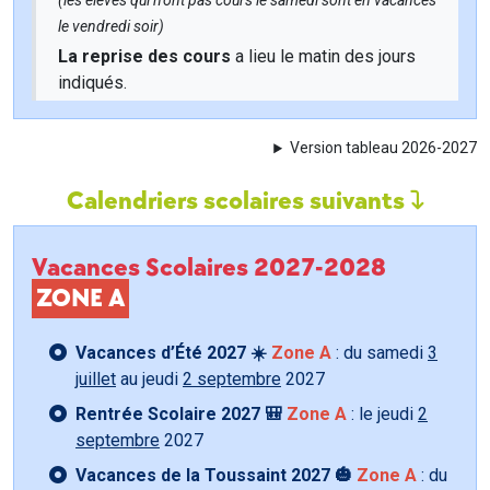
(les élèves qui n'ont pas cours le samedi sont en vacances
le vendredi soir)
La reprise des cours
a lieu le matin des jours
indiqués.
Version tableau 2026-2027
Calendriers scolaires suivants
Vacances Scolaires 2027-2028
ZONE A
Vacances d’Été 2027 ☀️
Zone A
: du samedi
3
juillet
au jeudi
2 septembre
2027
Rentrée Scolaire 2027 🎒
Zone A
: le jeudi
2
septembre
2027
Vacances de la Toussaint 2027 🎃
Zone A
: du