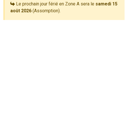
Le prochain jour férié en Zone A sera le
samedi 15
août 2026
(Assomption).