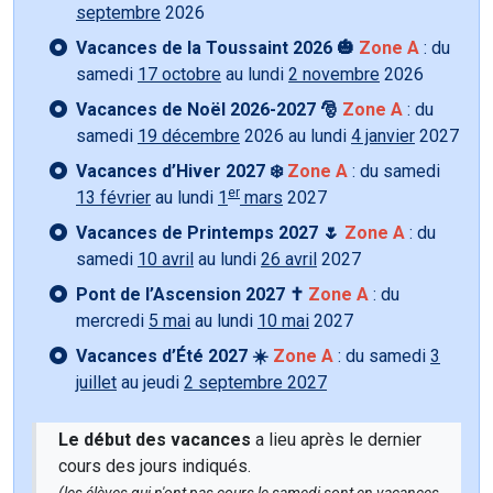
septembre
2026
Vacances de la Toussaint 2026 🎃
Zone A
: du
samedi
17 octobre
au lundi
2 novembre
2026
Vacances de Noël 2026-2027 🎅
Zone A
: du
samedi
19 décembre
2026 au lundi
4 janvier
2027
Vacances d’Hiver 2027 ❄️
Zone A
: du samedi
er
13 février
au lundi
1
mars
2027
Vacances de Printemps 2027 🌷
Zone A
: du
samedi
10 avril
au lundi
26 avril
2027
Pont de l’Ascension 2027 ✝️
Zone A
: du
mercredi
5 mai
au lundi
10 mai
2027
Vacances d’Été 2027 ☀️
Zone A
: du samedi
3
juillet
au jeudi
2 septembre 2027
Le début des vacances
a lieu après le dernier
cours des jours indiqués.