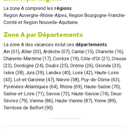
La zone A comprend les
régions
:
Region Auvergne-Rhône-Alpes, Region Bourgogne-Franche-
Comté et Region Nouvelle-Aquitaine.
Zone A par Départements
La zone A des vacances inclut ces
départements
:
Ain (01), Allier (03), Ardèche (07), Cantal (15), Charente (16),
Charente-Maritime (17), Corrèze (19), Côte-d’Or (21), Creuse
(23), Dordogne (24), Doubs (25), Drôme (26), Gironde (33),
Isère (38), Jura (39), Landes (40), Loire (42), Haute-Loire
(43), Lot-et-Garonne (47), Nièvre (58), Puy-de-Dôme (63),
Pyrénées-Atlantiques (64), Rhône (69), Haute-Saône (70),
Saône-et-Loire (71), Savoie (73), Haute-Savoie (74), Deux-
Sèvres (79), Vienne (86), Haute-Vienne (87), Yonne (89),
Territoire de Belfort (90).