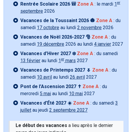
er
Rentrée Scolaire 2026 🎒
Zone A
: le mardi
1
septembre
2026
Vacances de la Toussaint 2026 🎃
Zone A
: du
samedi
17 octobre
au lundi
2 novembre
2026
Vacances de Noël 2026-2027 🎅
Zone A
: du
samedi
19 décembre
2026 au lundi
4 janvier
2027
Vacances d’Hiver 2027 ❄️
Zone A
: du samedi
er
13 février
au lundi
1
mars
2027
Vacances de Printemps 2027 🌷
Zone A
: du
samedi
10 avril
au lundi
26 avril
2027
Pont de l’Ascension 2027 ✝️
Zone A
: du
mercredi
5 mai
au lundi
10 mai
2027
Vacances d’Été 2027 ☀️
Zone A
: du samedi
3
juillet
au jeudi
2 septembre 2027
Le début des vacances
a lieu après le dernier