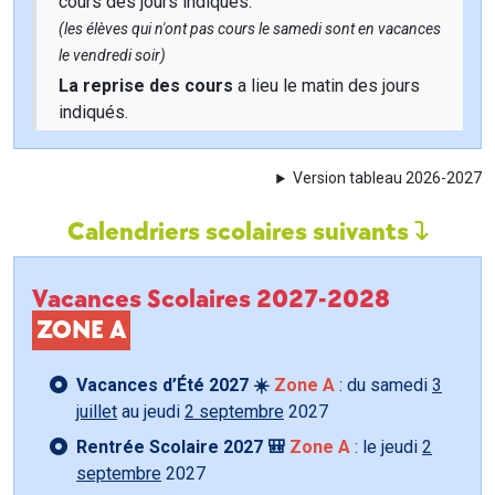
cours des jours indiqués.
(les élèves qui n'ont pas cours le samedi sont en vacances
le vendredi soir)
La reprise des cours
a lieu le matin des jours
indiqués.
Version tableau 2026-2027
Calendriers scolaires suivants
Vacances Scolaires 2027-2028
ZONE A
Vacances d’Été 2027 ☀️
Zone A
: du samedi
3
juillet
au jeudi
2 septembre
2027
Rentrée Scolaire 2027 🎒
Zone A
: le jeudi
2
septembre
2027