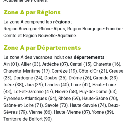
Académie de Poitiers.
Zone A par Régions
La zone A comprend les
régions
:
Region Auvergne-Rhône-Alpes, Region Bourgogne-Franche-
Comté et Region Nouvelle-Aquitaine.
Zone A par Départements
La zone A des vacances inclut ces
départements
:
Ain (01), Allier (03), Ardèche (07), Cantal (15), Charente (16),
Charente-Maritime (17), Corrèze (19), Côte-d’Or (21), Creuse
(23), Dordogne (24), Doubs (25), Drôme (26), Gironde (33),
Isère (38), Jura (39), Landes (40), Loire (42), Haute-Loire
(43), Lot-et-Garonne (47), Nièvre (58), Puy-de-Dôme (63),
Pyrénées-Atlantiques (64), Rhône (69), Haute-Saône (70),
Saône-et-Loire (71), Savoie (73), Haute-Savoie (74), Deux-
Sèvres (79), Vienne (86), Haute-Vienne (87), Yonne (89),
Territoire de Belfort (90).