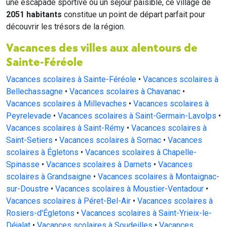
une escapade sportive ou un séjour paisible, ce village de
2051 habitants
constitue un point de départ parfait pour
découvrir les trésors de la région.
Vacances des villes aux alentours de
Sainte-Féréole
Vacances scolaires à Sainte-Féréole
•
Vacances scolaires à
Bellechassagne
•
Vacances scolaires à Chavanac
•
Vacances scolaires à Millevaches
•
Vacances scolaires à
Peyrelevade
•
Vacances scolaires à Saint-Germain-Lavolps
•
Vacances scolaires à Saint-Rémy
•
Vacances scolaires à
Saint-Setiers
•
Vacances scolaires à Sornac
•
Vacances
scolaires à Égletons
•
Vacances scolaires à Chapelle-
Spinasse
•
Vacances scolaires à Darnets
•
Vacances
scolaires à Grandsaigne
•
Vacances scolaires à Montaignac-
sur-Doustre
•
Vacances scolaires à Moustier-Ventadour
•
Vacances scolaires à Péret-Bel-Air
•
Vacances scolaires à
Rosiers-d'Égletons
•
Vacances scolaires à Saint-Yrieix-le-
Déjalat
•
Vacances scolaires à Soudeilles
•
Vacances