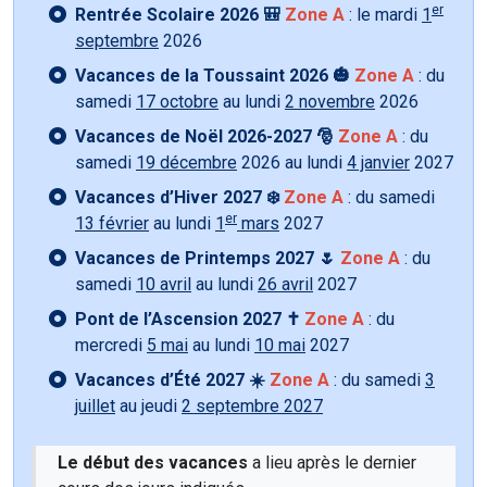
er
Rentrée Scolaire 2026 🎒
Zone A
: le mardi
1
septembre
2026
Vacances de la Toussaint 2026 🎃
Zone A
: du
samedi
17 octobre
au lundi
2 novembre
2026
Vacances de Noël 2026-2027 🎅
Zone A
: du
samedi
19 décembre
2026 au lundi
4 janvier
2027
Vacances d’Hiver 2027 ❄️
Zone A
: du samedi
er
13 février
au lundi
1
mars
2027
Vacances de Printemps 2027 🌷
Zone A
: du
samedi
10 avril
au lundi
26 avril
2027
Pont de l’Ascension 2027 ✝️
Zone A
: du
mercredi
5 mai
au lundi
10 mai
2027
Vacances d’Été 2027 ☀️
Zone A
: du samedi
3
juillet
au jeudi
2 septembre 2027
Le début des vacances
a lieu après le dernier