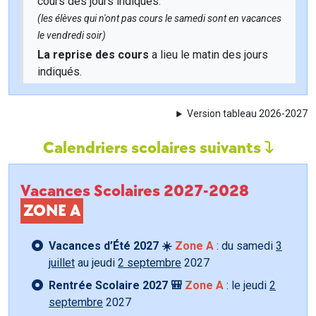
cours des jours indiqués.
(les élèves qui n'ont pas cours le samedi sont en vacances
le vendredi soir)
La reprise des cours
a lieu le matin des jours
indiqués.
Version tableau 2026-2027
Calendriers scolaires suivants
Vacances Scolaires 2027-2028
ZONE A
Vacances d’Été 2027 ☀️
Zone A
: du samedi
3
juillet
au jeudi
2 septembre
2027
Rentrée Scolaire 2027 🎒
Zone A
: le jeudi
2
septembre
2027