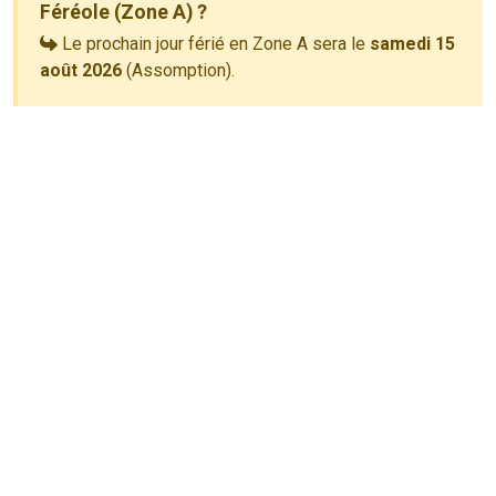
Féréole (Zone A) ?
Le prochain jour férié en Zone A sera le
samedi 15
août 2026
(Assomption).