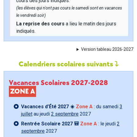
cours des jours indiqués.
(les élèves qui n'ont pas cours le samedi sont en vacances
le vendredi soir)
La reprise des cours
a lieu le matin des jours
indiqués.
Version tableau 2026-2027
Calendriers scolaires suivants
Vacances Scolaires 2027-2028
ZONE A
Vacances d’Été 2027 ☀️
Zone A
: du samedi
3
juillet
au jeudi
2 septembre
2027
Rentrée Scolaire 2027 🎒
Zone A
: le jeudi
2
septembre
2027