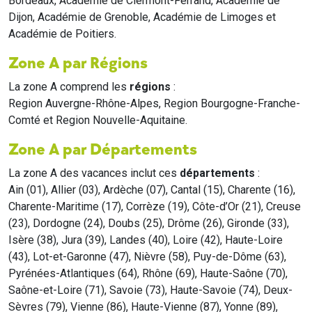
Bordeaux, Académie de Clermont-Ferrand, Académie de
Dijon, Académie de Grenoble, Académie de Limoges et
Académie de Poitiers.
Zone A par Régions
La zone A comprend les
régions
:
Region Auvergne-Rhône-Alpes, Region Bourgogne-Franche-
Comté et Region Nouvelle-Aquitaine.
Zone A par Départements
La zone A des vacances inclut ces
départements
:
Ain (01), Allier (03), Ardèche (07), Cantal (15), Charente (16),
Charente-Maritime (17), Corrèze (19), Côte-d’Or (21), Creuse
(23), Dordogne (24), Doubs (25), Drôme (26), Gironde (33),
Isère (38), Jura (39), Landes (40), Loire (42), Haute-Loire
(43), Lot-et-Garonne (47), Nièvre (58), Puy-de-Dôme (63),
Pyrénées-Atlantiques (64), Rhône (69), Haute-Saône (70),
Saône-et-Loire (71), Savoie (73), Haute-Savoie (74), Deux-
Sèvres (79), Vienne (86), Haute-Vienne (87), Yonne (89),