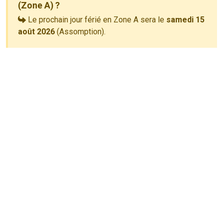
(Zone A) ?
Le prochain jour férié en Zone A sera le
samedi 15
août 2026
(Assomption).