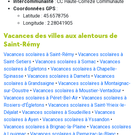
Intercommunalité
: CC Haute-Corrèze Communauté
Coordonnées GPS
:
Latitude : 45.6578756
Longitude : 2.28041905
Vacances des villes aux alentours de
Saint-Rémy
Vacances scolaires à Saint-Rémy
•
Vacances scolaires à
Saint-Setiers
•
Vacances scolaires à Sornac
•
Vacances
scolaires à Égletons
•
Vacances scolaires à Chapelle-
Spinasse
•
Vacances scolaires à Darnets
•
Vacances
scolaires à Grandsaigne
•
Vacances scolaires à Montaignac-
sur-Doustre
•
Vacances scolaires à Moustier-Ventadour
•
Vacances scolaires à Péret-Bel-Air
•
Vacances scolaires à
Rosiers-d'Égletons
•
Vacances scolaires à Saint-Yrieix-le-
Déjalat
•
Vacances scolaires à Soudeilles
•
Vacances
scolaires à Ayen
•
Vacances scolaires à Yssandon
•
Vacances scolaires à Brignac-la-Plaine
•
Vacances scolaires
à Louignac
•
Vacances scolaires à Perpezac-le-Blanc
•