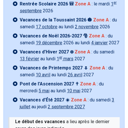
er
Rentrée Scolaire 2026 🎒
Zone A
: le mardi
1
septembre
2026
Vacances de la Toussaint 2026 🎃
Zone A
: du
samedi
17 octobre
au lundi
2 novembre
2026
Vacances de Noël 2026-2027 🎅
Zone A
: du
samedi
19 décembre
2026 au lundi
4 janvier
2027
Vacances d’Hiver 2027 ❄️
Zone A
: du samedi
er
13 février
au lundi
1
mars
2027
Vacances de Printemps 2027 🌷
Zone A
: du
samedi
10 avril
au lundi
26 avril
2027
Pont de l’Ascension 2027 ✝️
Zone A
: du
mercredi
5 mai
au lundi
10 mai
2027
Vacances d’Été 2027 ☀️
Zone A
: du samedi
3
juillet
au jeudi
2 septembre 2027
Le début des vacances
a lieu après le dernier