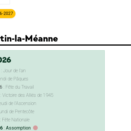
26-2027
rtin-la-Méanne
026
: Jour de l'an
undi de Pâques
6
: Fête du Travail
: Victoire des Alliés de 1945
eudi de l'Ascension
undi de Pentecôte
: Fête Nationale
26
: Assomption