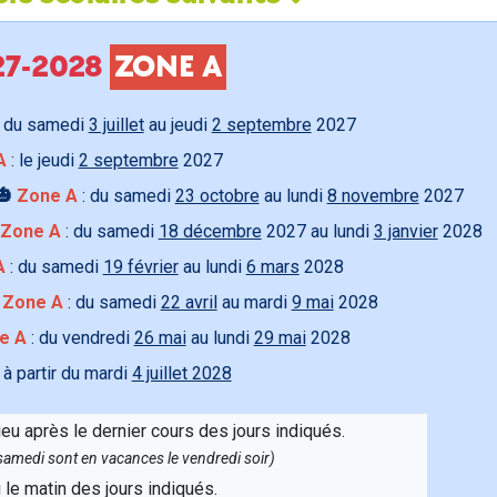
027-2028
ZONE A
 du samedi
3 juillet
au jeudi
2 septembre
2027
A
: le jeudi
2 septembre
2027
🎃
Zone A
: du samedi
23 octobre
au lundi
8 novembre
2027
Zone A
: du samedi
18 décembre
2027 au lundi
3 janvier
2028
A
: du samedi
19 février
au lundi
6 mars
2028

Zone A
: du samedi
22 avril
au mardi
9 mai
2028
e A
: du vendredi
26 mai
au lundi
29 mai
2028
 à partir du mardi
4 juillet 2028
ieu après le dernier cours des jours indiqués.
e samedi sont en vacances le vendredi soir)
u le matin des jours indiqués.