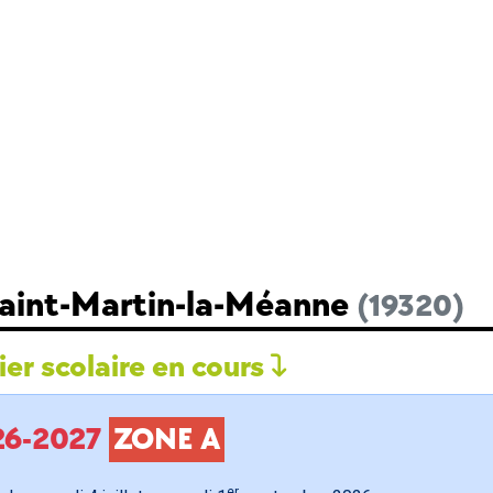
Saint-Martin-la-Méanne
(19320)
er scolaire en cours
026-2027
ZONE A
er