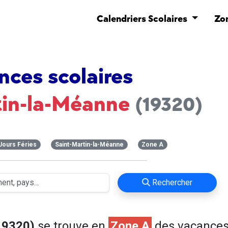
Calendriers Scolaires
Zo
nces scolaires
tin-la-Méanne
(19320)
Jours Féries
Saint-Martin-la-Méanne
Zone A
Rechercher
19320)
se trouve en
Zone A
des vacance