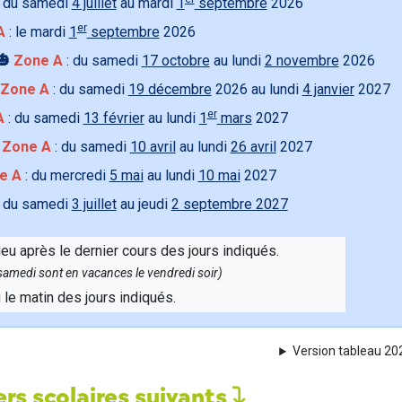
 du samedi
4 juillet
au mardi
1
septembre
2026
er
A
: le mardi
1
septembre
2026
🎃
Zone A
: du samedi
17 octobre
au lundi
2 novembre
2026
Zone A
: du samedi
19 décembre
2026 au lundi
4 janvier
2027
er
A
: du samedi
13 février
au lundi
1
mars
2027

Zone A
: du samedi
10 avril
au lundi
26 avril
2027
e A
: du mercredi
5 mai
au lundi
10 mai
2027
 du samedi
3 juillet
au jeudi
2 septembre 2027
ieu après le dernier cours des jours indiqués.
e samedi sont en vacances le vendredi soir)
u le matin des jours indiqués.
Version tableau 2
rs scolaires suivants