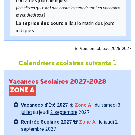
cours des jours indiqués.
(les élèves qui n'ont pas cours le samedi sont en vacances
le vendredi soir)
La reprise des cours
a lieu le matin des jours
indiqués.
Version tableau 2026-2027
Calendriers scolaires suivants
Vacances Scolaires 2027-2028
ZONE A
Vacances d’Été 2027 ☀️
Zone A
: du samedi
3
juillet
au jeudi
2 septembre
2027
Rentrée Scolaire 2027 🎒
Zone A
: le jeudi
2
septembre
2027