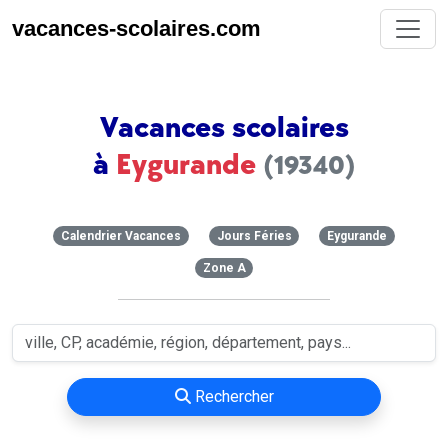
vacances-scolaires.com
Vacances scolaires
à
Eygurande
(19340)
Calendrier Vacances
Jours Féries
Eygurande
Zone A
Rechercher