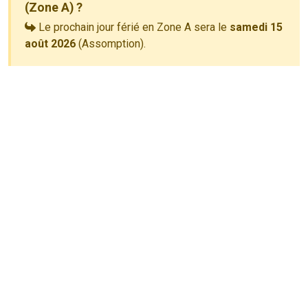
(Zone A) ?
Le prochain jour férié en Zone A sera le
samedi 15
août 2026
(Assomption).