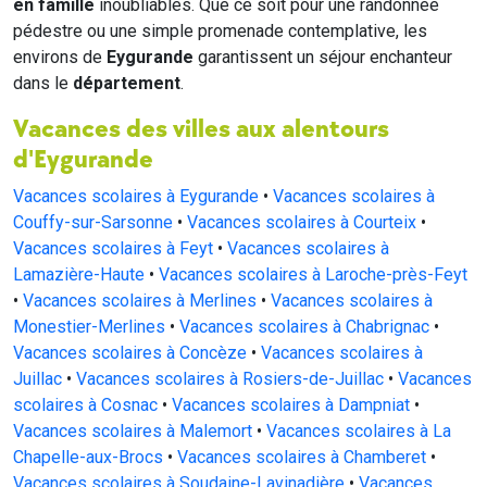
en famille
inoubliables. Que ce soit pour une randonnée
pédestre ou une simple promenade contemplative, les
environs de
Eygurande
garantissent un séjour enchanteur
dans le
département
.
Vacances des villes aux alentours
d'Eygurande
Vacances scolaires à Eygurande
•
Vacances scolaires à
Couffy-sur-Sarsonne
•
Vacances scolaires à Courteix
•
Vacances scolaires à Feyt
•
Vacances scolaires à
Lamazière-Haute
•
Vacances scolaires à Laroche-près-Feyt
•
Vacances scolaires à Merlines
•
Vacances scolaires à
Monestier-Merlines
•
Vacances scolaires à Chabrignac
•
Vacances scolaires à Concèze
•
Vacances scolaires à
Juillac
•
Vacances scolaires à Rosiers-de-Juillac
•
Vacances
scolaires à Cosnac
•
Vacances scolaires à Dampniat
•
Vacances scolaires à Malemort
•
Vacances scolaires à La
Chapelle-aux-Brocs
•
Vacances scolaires à Chamberet
•
Vacances scolaires à Soudaine-Lavinadière
•
Vacances