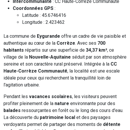
Intercommunalité
: CC Haute-Corrèze Communauté
Coordonnées GPS
:
Latitude : 45.6746416
Longitude : 2.423462
La commune de
Eygurande
offre un cadre de vie paisible et
authentique au cœur de la
Corrèze
. Avec ses
700
habitants
répartis sur une superficie de
34,37 km²
, ce
village de la
Nouvelle-Aquitaine
séduit par son atmosphère
sereine et son caractère rural préservé. Intégrée à la
CC
Haute-Corrèze Communauté
, la localité est une escale
idéale pour ceux qui recherchent la tranquillité loin de
l'agitation urbaine.
Pendant les
vacances scolaires
, les visiteurs peuvent
profiter pleinement de la
nature
environnante pour des
balades
ressourçantes en forêt ou le long des cours d'eau.
La découverte du
patrimoine local
et des paysages
verdoyants permet de partager des moments de
détente