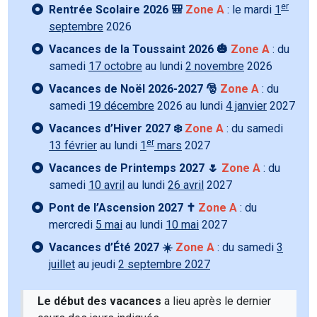
er
Rentrée Scolaire 2026 🎒
Zone A
: le mardi
1
septembre
2026
Vacances de la Toussaint 2026 🎃
Zone A
: du
samedi
17 octobre
au lundi
2 novembre
2026
Vacances de Noël 2026-2027 🎅
Zone A
: du
samedi
19 décembre
2026 au lundi
4 janvier
2027
Vacances d’Hiver 2027 ❄️
Zone A
: du samedi
er
13 février
au lundi
1
mars
2027
Vacances de Printemps 2027 🌷
Zone A
: du
samedi
10 avril
au lundi
26 avril
2027
Pont de l’Ascension 2027 ✝️
Zone A
: du
mercredi
5 mai
au lundi
10 mai
2027
Vacances d’Été 2027 ☀️
Zone A
: du samedi
3
juillet
au jeudi
2 septembre 2027
Le début des vacances
a lieu après le dernier