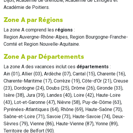
Dijon, Académie de Grenoble, Académie de Limoges et
Académie de Poitiers.
Zone A par Régions
La zone A comprend les
régions
:
Region Auvergne-Rhône-Alpes, Region Bourgogne-Franche-
Comté et Region Nouvelle-Aquitaine.
Zone A par Départements
La zone A des vacances inclut ces
départements
:
Ain (01), Allier (03), Ardèche (07), Cantal (15), Charente (16),
Charente-Maritime (17), Corrèze (19), Côte-d’Or (21), Creuse
(23), Dordogne (24), Doubs (25), Drôme (26), Gironde (33),
Isère (38), Jura (39), Landes (40), Loire (42), Haute-Loire
(43), Lot-et-Garonne (47), Nièvre (58), Puy-de-Dôme (63),
Pyrénées-Atlantiques (64), Rhône (69), Haute-Saône (70),
Saône-et-Loire (71), Savoie (73), Haute-Savoie (74), Deux-
Sèvres (79), Vienne (86), Haute-Vienne (87), Yonne (89),
Territoire de Belfort (90).