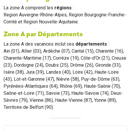
La zone A comprend les
régions
:
Region Auvergne-Rhône-Alpes, Region Bourgogne-Franche-
Comté et Region Nouvelle-Aquitaine.
Zone A par Départements
La zone A des vacances inclut ces
départements
:
Ain (01), Allier (03), Ardèche (07), Cantal (15), Charente (16),
Charente-Maritime (17), Corrèze (19), Côte-d’Or (21), Creuse
(23), Dordogne (24), Doubs (25), Drôme (26), Gironde (33),
Isère (38), Jura (39), Landes (40), Loire (42), Haute-Loire
(43), Lot-et-Garonne (47), Nièvre (58), Puy-de-Dôme (63),
Pyrénées-Atlantiques (64), Rhône (69), Haute-Saône (70),
Saône-et-Loire (71), Savoie (73), Haute-Savoie (74), Deux-
Sèvres (79), Vienne (86), Haute-Vienne (87), Yonne (89),
Territoire de Belfort (90).