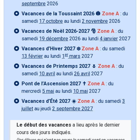
septembre
2026
Vacances de la Toussaint 2026 🎃
Zone A
: du
samedi
17 octobre
au lundi
2 novembre
2026
Vacances de Noël 2026-2027 🎅
Zone A
: du
samedi
19 décembre
2026 au lundi
4 janvier
2027
Vacances d’Hiver 2027 ❄️
Zone A
: du samedi
er
13 février
au lundi
1
mars
2027
Vacances de Printemps 2027 🌷
Zone A
: du
samedi
10 avril
au lundi
26 avril
2027
Pont de l’Ascension 2027 ✝️
Zone A
: du
mercredi
5 mai
au lundi
10 mai
2027
Vacances d’Été 2027 ☀️
Zone A
: du samedi
3
juillet
au jeudi
2 septembre 2027
Le début des vacances
a lieu après le dernier
cours des jours indiqués.