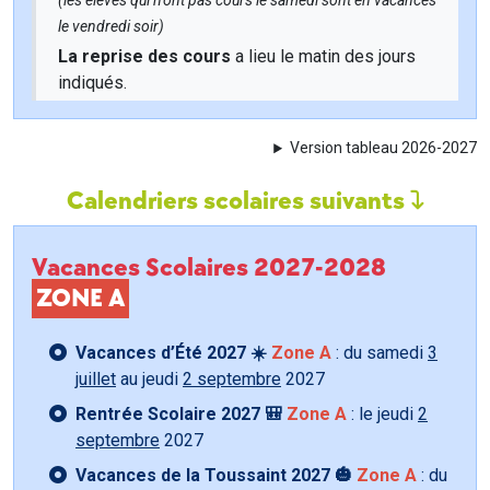
(les élèves qui n'ont pas cours le samedi sont en vacances
le vendredi soir)
La reprise des cours
a lieu le matin des jours
indiqués.
Version tableau 2026-2027
Calendriers scolaires suivants
Vacances Scolaires 2027-2028
ZONE A
Vacances d’Été 2027 ☀️
Zone A
: du samedi
3
juillet
au jeudi
2 septembre
2027
Rentrée Scolaire 2027 🎒
Zone A
: le jeudi
2
septembre
2027
Vacances de la Toussaint 2027 🎃
Zone A
: du