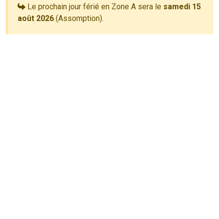
Le prochain jour férié en Zone A sera le
samedi 15
août 2026
(Assomption).