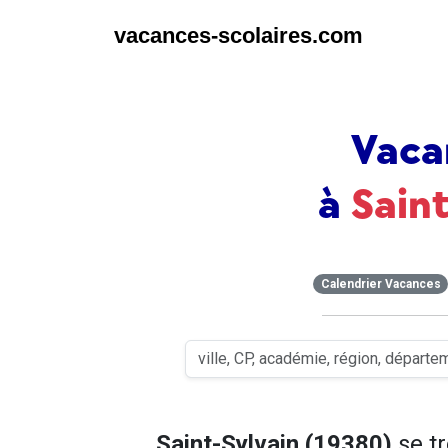
vacances-scolaires.com
Vaca
à
Sain
Calendrier Vacances
Saint-Sylvain (19380)
se t