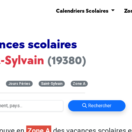
Calendriers Scolaires
Zo
nces scolaires
t-Sylvain
(19380)
Jours Féries
Saint-Sylvain
Zone A
Rechercher
rouve en
Zone A
des vacances scolaires e