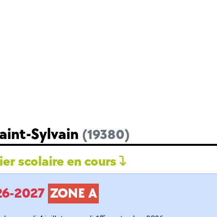
aint-Sylvain
(19380)
er scolaire en cours
026-2027
ZONE A
er