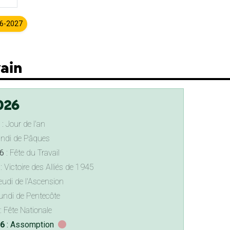
26-2027
vain
026
: Jour de l'an
undi de Pâques
6
: Fête du Travail
: Victoire des Alliés de 1945
eudi de l'Ascension
undi de Pentecôte
: Fête Nationale
26
: Assomption