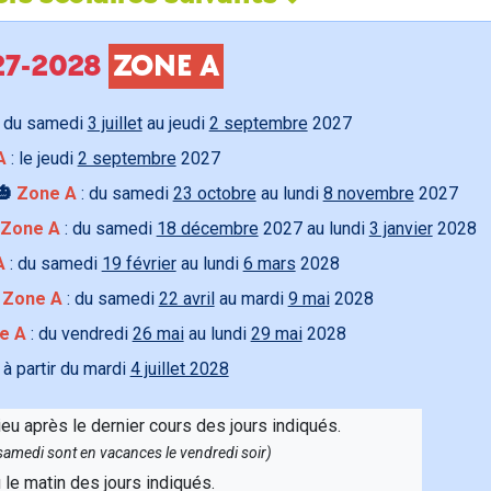
027-2028
ZONE A
 du samedi
3 juillet
au jeudi
2 septembre
2027
A
: le jeudi
2 septembre
2027
🎃
Zone A
: du samedi
23 octobre
au lundi
8 novembre
2027
Zone A
: du samedi
18 décembre
2027 au lundi
3 janvier
2028
A
: du samedi
19 février
au lundi
6 mars
2028

Zone A
: du samedi
22 avril
au mardi
9 mai
2028
e A
: du vendredi
26 mai
au lundi
29 mai
2028
 à partir du mardi
4 juillet 2028
ieu après le dernier cours des jours indiqués.
e samedi sont en vacances le vendredi soir)
u le matin des jours indiqués.