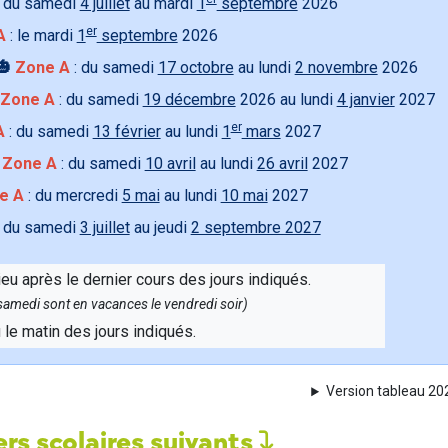
 du samedi
4 juillet
au mardi
1
septembre
2026
er
A
: le mardi
1
septembre
2026
🎃
Zone A
: du samedi
17 octobre
au lundi
2 novembre
2026
Zone A
: du samedi
19 décembre
2026 au lundi
4 janvier
2027
er
A
: du samedi
13 février
au lundi
1
mars
2027

Zone A
: du samedi
10 avril
au lundi
26 avril
2027
e A
: du mercredi
5 mai
au lundi
10 mai
2027
 du samedi
3 juillet
au jeudi
2 septembre 2027
ieu après le dernier cours des jours indiqués.
e samedi sont en vacances le vendredi soir)
u le matin des jours indiqués.
Version tableau 2
rs scolaires suivants