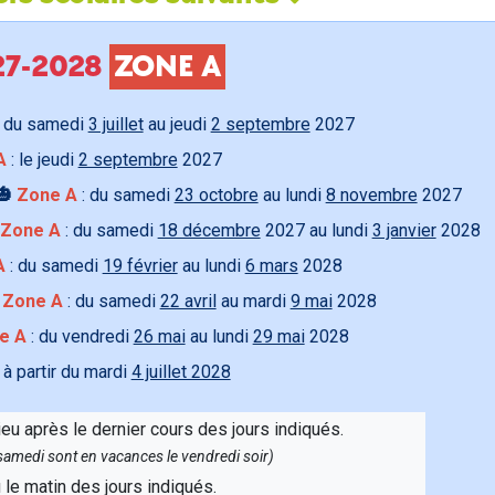
027-2028
ZONE A
 du samedi
3 juillet
au jeudi
2 septembre
2027
A
: le jeudi
2 septembre
2027
🎃
Zone A
: du samedi
23 octobre
au lundi
8 novembre
2027
Zone A
: du samedi
18 décembre
2027 au lundi
3 janvier
2028
A
: du samedi
19 février
au lundi
6 mars
2028

Zone A
: du samedi
22 avril
au mardi
9 mai
2028
e A
: du vendredi
26 mai
au lundi
29 mai
2028
 à partir du mardi
4 juillet 2028
ieu après le dernier cours des jours indiqués.
e samedi sont en vacances le vendredi soir)
u le matin des jours indiqués.