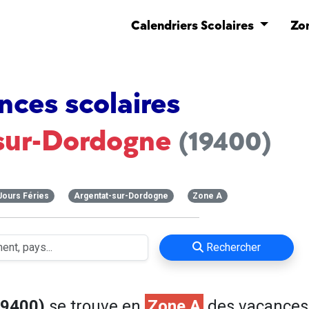
Calendriers Scolaires
Zo
nces scolaires
sur-Dordogne
(19400)
Jours Féries
Argentat-sur-Dordogne
Zone A
Rechercher
19400)
se trouve en
Zone A
des vacances