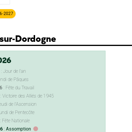
26-2027
t-sur-Dordogne
026
: Jour de l'an
undi de Pâques
6
: Fête du Travail
: Victoire des Alliés de 1945
eudi de l'Ascension
undi de Pentecôte
: Fête Nationale
26
: Assomption