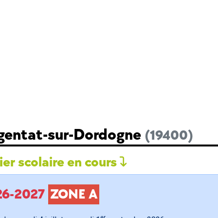
rgentat-sur-Dordogne
(19400)
er scolaire en cours
026-2027
ZONE A
er