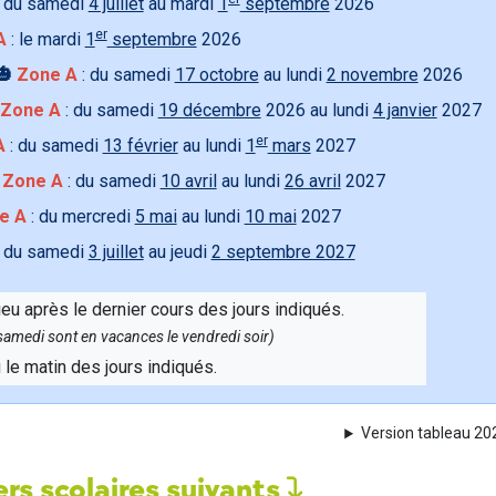
 du samedi
4 juillet
au mardi
1
septembre
2026
er
A
: le mardi
1
septembre
2026
🎃
Zone A
: du samedi
17 octobre
au lundi
2 novembre
2026
Zone A
: du samedi
19 décembre
2026 au lundi
4 janvier
2027
er
A
: du samedi
13 février
au lundi
1
mars
2027

Zone A
: du samedi
10 avril
au lundi
26 avril
2027
e A
: du mercredi
5 mai
au lundi
10 mai
2027
 du samedi
3 juillet
au jeudi
2 septembre 2027
ieu après le dernier cours des jours indiqués.
e samedi sont en vacances le vendredi soir)
u le matin des jours indiqués.
Version tableau 2
rs scolaires suivants