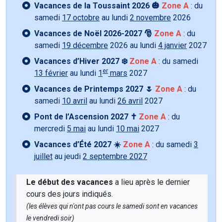
Vacances de la Toussaint 2026 🎃
Zone A
: du
samedi
17 octobre
au lundi
2 novembre
2026
Vacances de Noël 2026-2027 🎅
Zone A
: du
samedi
19 décembre
2026 au lundi
4 janvier
2027
Vacances d’Hiver 2027 ❄️
Zone A
: du samedi
er
13 février
au lundi
1
mars
2027
Vacances de Printemps 2027 🌷
Zone A
: du
samedi
10 avril
au lundi
26 avril
2027
Pont de l’Ascension 2027 ✝️
Zone A
: du
mercredi
5 mai
au lundi
10 mai
2027
Vacances d’Été 2027 ☀️
Zone A
: du samedi
3
juillet
au jeudi
2 septembre 2027
Le début des vacances
a lieu après le dernier
cours des jours indiqués.
(les élèves qui n'ont pas cours le samedi sont en vacances
le vendredi soir)