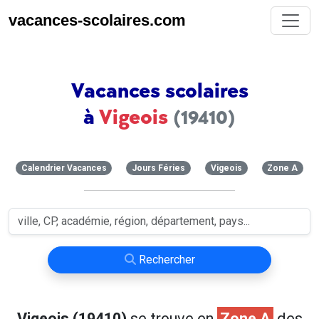
vacances-scolaires.com
Vacances scolaires
à
Vigeois
(19410)
Calendrier Vacances
Jours Féries
Vigeois
Zone A
Rechercher
Vigeois (19410)
se trouve en
Zone A
des