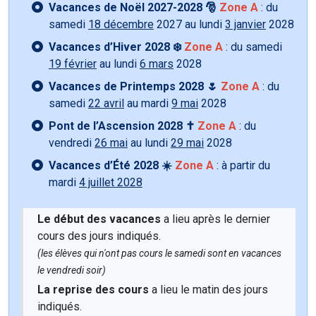
Vacances de Noël 2027-2028 🎅
Zone A
: du
samedi
18 décembre
2027 au lundi
3 janvier
2028
Vacances d’Hiver 2028 ❄️
Zone A
: du samedi
19 février
au lundi
6 mars
2028
Vacances de Printemps 2028 🌷
Zone A
: du
samedi
22 avril
au mardi
9 mai
2028
Pont de l’Ascension 2028 ✝️
Zone A
: du
vendredi
26 mai
au lundi
29 mai
2028
Vacances d’Été 2028 ☀️
Zone A
: à partir du
mardi
4 juillet 2028
Le début des vacances
a lieu après le dernier
cours des jours indiqués.
(les élèves qui n'ont pas cours le samedi sont en vacances
le vendredi soir)
La reprise des cours
a lieu le matin des jours
indiqués.