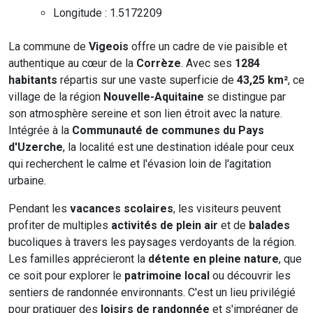
Longitude : 1.5172209
La commune de
Vigeois
offre un cadre de vie paisible et
authentique au cœur de la
Corrèze
. Avec ses
1284
habitants
répartis sur une vaste superficie de
43,25 km²
, ce
village de la région
Nouvelle-Aquitaine
se distingue par
son atmosphère sereine et son lien étroit avec la nature.
Intégrée à la
Communauté de communes du Pays
d'Uzerche
, la localité est une destination idéale pour ceux
qui recherchent le calme et l'évasion loin de l'agitation
urbaine.
Pendant les
vacances scolaires
, les visiteurs peuvent
profiter de multiples
activités de plein air
et de
balades
bucoliques à travers les paysages verdoyants de la région.
Les familles apprécieront la
détente en pleine nature
, que
ce soit pour explorer le
patrimoine local
ou découvrir les
sentiers de randonnée environnants. C'est un lieu privilégié
pour pratiquer des
loisirs de randonnée
et s'imprégner de