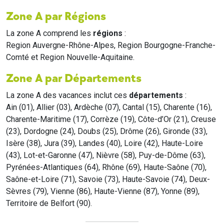
Zone A par Régions
La zone A comprend les
régions
:
Region Auvergne-Rhône-Alpes, Region Bourgogne-Franche-
Comté et Region Nouvelle-Aquitaine.
Zone A par Départements
La zone A des vacances inclut ces
départements
:
Ain (01), Allier (03), Ardèche (07), Cantal (15), Charente (16),
Charente-Maritime (17), Corrèze (19), Côte-d’Or (21), Creuse
(23), Dordogne (24), Doubs (25), Drôme (26), Gironde (33),
Isère (38), Jura (39), Landes (40), Loire (42), Haute-Loire
(43), Lot-et-Garonne (47), Nièvre (58), Puy-de-Dôme (63),
Pyrénées-Atlantiques (64), Rhône (69), Haute-Saône (70),
Saône-et-Loire (71), Savoie (73), Haute-Savoie (74), Deux-
Sèvres (79), Vienne (86), Haute-Vienne (87), Yonne (89),
Territoire de Belfort (90).