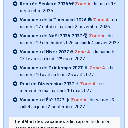
er
Rentrée Scolaire 2026 🎒
Zone A
: le mardi
1
septembre
2026
Vacances de la Toussaint 2026 🎃
Zone A
: du
samedi
17 octobre
au lundi
2 novembre
2026
Vacances de Noël 2026-2027 🎅
Zone A
: du
samedi
19 décembre
2026 au lundi
4 janvier
2027
Vacances d’Hiver 2027 ❄️
Zone A
: du samedi
er
13 février
au lundi
1
mars
2027
Vacances de Printemps 2027 🌷
Zone A
: du
samedi
10 avril
au lundi
26 avril
2027
Pont de l’Ascension 2027 ✝️
Zone A
: du
mercredi
5 mai
au lundi
10 mai
2027
Vacances d’Été 2027 ☀️
Zone A
: du samedi
3
juillet
au jeudi
2 septembre 2027
Le début des vacances
a lieu après le dernier