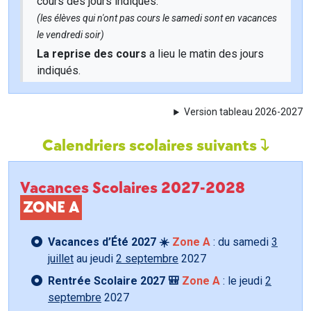
cours des jours indiqués.
(les élèves qui n'ont pas cours le samedi sont en vacances
le vendredi soir)
La reprise des cours
a lieu le matin des jours
indiqués.
Version tableau 2026-2027
Calendriers scolaires suivants
Vacances Scolaires 2027-2028
ZONE A
Vacances d’Été 2027 ☀️
Zone A
: du samedi
3
juillet
au jeudi
2 septembre
2027
Rentrée Scolaire 2027 🎒
Zone A
: le jeudi
2
septembre
2027