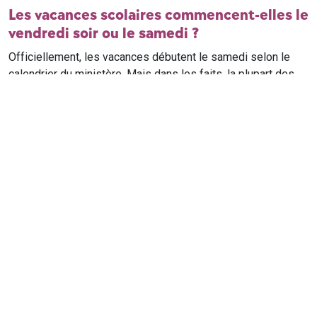
Les vacances scolaires commencent-elles le
vendredi soir ou le samedi ?
Officiellement, les vacances débutent le samedi selon le
calendrier du ministère. Mais dans les faits, la plupart des
élèves qui n'ont pas cours le samedi sont en vacances dès
le vendredi soir après leur dernier cours. Il est conseillé de
vérifier avec l'établissement scolaire si des cours ont lieu le
samedi matin.
Où trouver le calendrier scolaire officiel ?
Le calendrier scolaire officiel est publié sur le site du
ministère de l'Education nationale
. Les dates présentées sur
ce site reprennent les données officielles pour les années
scolaires en cours et à venir, pour chaque zone et chaque
ville de France.