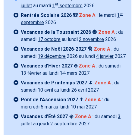
er
juillet
au mardi
1
septembre
2026
er
Rentrée Scolaire 2026 🎒
Zone A
: le mardi
1
septembre
2026
Vacances de la Toussaint 2026 🎃
Zone A
: du
samedi
17 octobre
au lundi
2 novembre
2026
Vacances de Noël 2026-2027 🎅
Zone A
: du
samedi
19 décembre
2026 au lundi
4 janvier
2027
Vacances d’Hiver 2027 ❄️
Zone A
: du samedi
er
13 février
au lundi
1
mars
2027
Vacances de Printemps 2027 🌷
Zone A
: du
samedi
10 avril
au lundi
26 avril
2027
Pont de l’Ascension 2027 ✝️
Zone A
: du
mercredi
5 mai
au lundi
10 mai
2027
Vacances d’Été 2027 ☀️
Zone A
: du samedi
3
juillet
au jeudi
2 septembre 2027