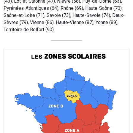
(43), Lot-et-Garonne (47), Nièvre (58), Puy-de-Dôme (63),
Pyrénées-Atlantiques (64), Rhône (69), Haute-Saône (70),
Saône-et-Loire (71), Savoie (73), Haute-Savoie (74), Deux-
Sèvres (79), Vienne (86), Haute-Vienne (87), Yonne (89),
Territoire de Belfort (90).