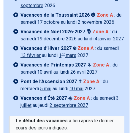
septembre
2026
Vacances de la Toussaint 2026 🎃
Zone A
: du
samedi
17 octobre
au lundi
2 novembre
2026
Vacances de Noël 2026-2027 🎅
Zone A
: du
samedi
19 décembre
2026 au lundi
4 janvier
2027
Vacances d’Hiver 2027 ❄️
Zone A
: du samedi
er
13 février
au lundi
1
mars
2027
Vacances de Printemps 2027 🌷
Zone A
: du
samedi
10 avril
au lundi
26 avril
2027
Pont de l’Ascension 2027 ✝️
Zone A
: du
mercredi
5 mai
au lundi
10 mai
2027
Vacances d’Été 2027 ☀️
Zone A
: du samedi
3
juillet
au jeudi
2 septembre 2027
Le début des vacances
a lieu après le dernier
cours des jours indiqués.