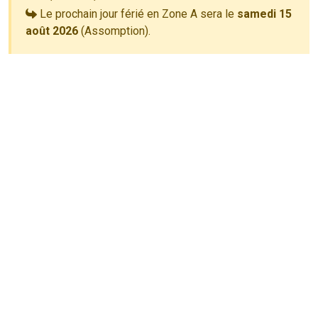
Le prochain jour férié en Zone A sera le
samedi 15
août 2026
(Assomption).