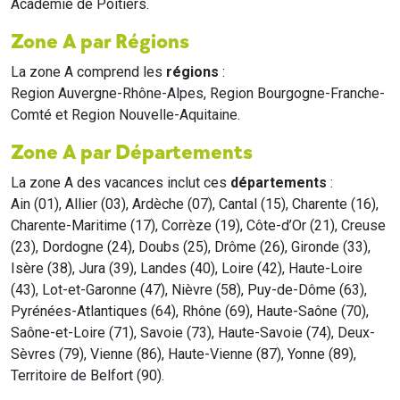
Académie de Poitiers.
Zone A par Régions
La zone A comprend les
régions
:
Region Auvergne-Rhône-Alpes, Region Bourgogne-Franche-
Comté et Region Nouvelle-Aquitaine.
Zone A par Départements
La zone A des vacances inclut ces
départements
:
Ain (01), Allier (03), Ardèche (07), Cantal (15), Charente (16),
Charente-Maritime (17), Corrèze (19), Côte-d’Or (21), Creuse
(23), Dordogne (24), Doubs (25), Drôme (26), Gironde (33),
Isère (38), Jura (39), Landes (40), Loire (42), Haute-Loire
(43), Lot-et-Garonne (47), Nièvre (58), Puy-de-Dôme (63),
Pyrénées-Atlantiques (64), Rhône (69), Haute-Saône (70),
Saône-et-Loire (71), Savoie (73), Haute-Savoie (74), Deux-
Sèvres (79), Vienne (86), Haute-Vienne (87), Yonne (89),
Territoire de Belfort (90).