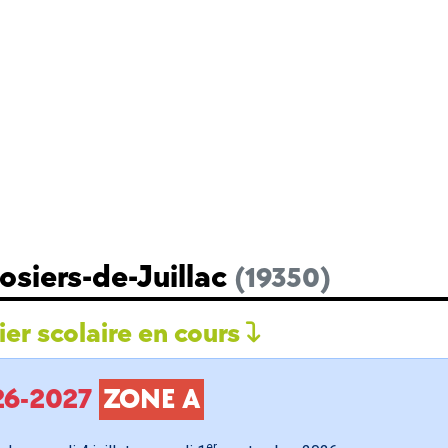
osiers-de-Juillac
(19350)
er scolaire en cours
026-2027
ZONE A
er