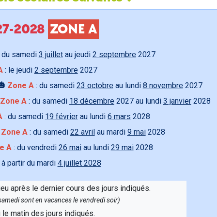
027-2028
ZONE A
 du samedi
3 juillet
au jeudi
2 septembre
2027
A
: le jeudi
2 septembre
2027
🎃
Zone A
: du samedi
23 octobre
au lundi
8 novembre
2027
Zone A
: du samedi
18 décembre
2027 au lundi
3 janvier
2028
A
: du samedi
19 février
au lundi
6 mars
2028

Zone A
: du samedi
22 avril
au mardi
9 mai
2028
e A
: du vendredi
26 mai
au lundi
29 mai
2028
 à partir du mardi
4 juillet 2028
ieu après le dernier cours des jours indiqués.
e samedi sont en vacances le vendredi soir)
u le matin des jours indiqués.