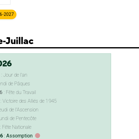
26-2027
e-Juillac
026
: Jour de l'an
undi de Pâques
6
: Fête du Travail
: Victoire des Alliés de 1945
eudi de l'Ascension
undi de Pentecôte
: Fête Nationale
26
: Assomption