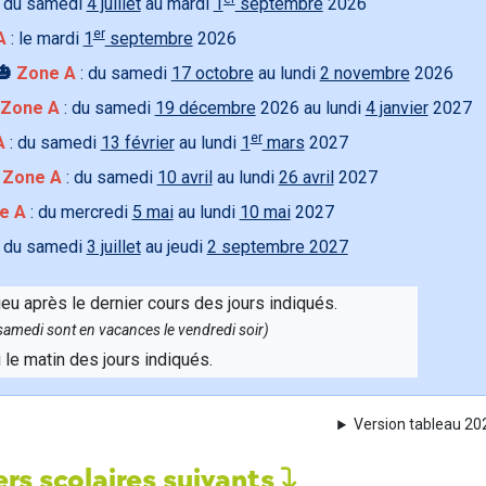
 du samedi
4 juillet
au mardi
1
septembre
2026
er
A
: le mardi
1
septembre
2026
🎃
Zone A
: du samedi
17 octobre
au lundi
2 novembre
2026
Zone A
: du samedi
19 décembre
2026 au lundi
4 janvier
2027
er
A
: du samedi
13 février
au lundi
1
mars
2027

Zone A
: du samedi
10 avril
au lundi
26 avril
2027
e A
: du mercredi
5 mai
au lundi
10 mai
2027
 du samedi
3 juillet
au jeudi
2 septembre 2027
ieu après le dernier cours des jours indiqués.
e samedi sont en vacances le vendredi soir)
u le matin des jours indiqués.
Version tableau 2
rs scolaires suivants