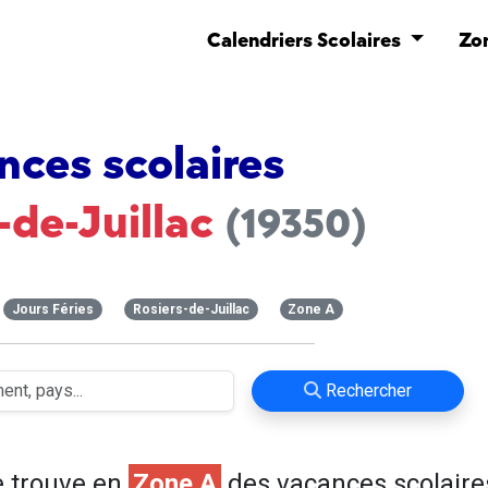
Calendriers Scolaires
Zo
nces scolaires
-de-Juillac
(19350)
Jours Féries
Rosiers-de-Juillac
Zone A
Rechercher
 trouve en
Zone A
des vacances scolaire