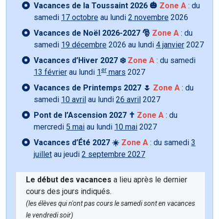
Vacances de la Toussaint 2026 🎃
Zone A
: du
samedi
17 octobre
au lundi
2 novembre
2026
Vacances de Noël 2026-2027 🎅
Zone A
: du
samedi
19 décembre
2026 au lundi
4 janvier
2027
Vacances d’Hiver 2027 ❄️
Zone A
: du samedi
er
13 février
au lundi
1
mars
2027
Vacances de Printemps 2027 🌷
Zone A
: du
samedi
10 avril
au lundi
26 avril
2027
Pont de l’Ascension 2027 ✝️
Zone A
: du
mercredi
5 mai
au lundi
10 mai
2027
Vacances d’Été 2027 ☀️
Zone A
: du samedi
3
juillet
au jeudi
2 septembre 2027
Le début des vacances
a lieu après le dernier
cours des jours indiqués.
(les élèves qui n'ont pas cours le samedi sont en vacances
le vendredi soir)