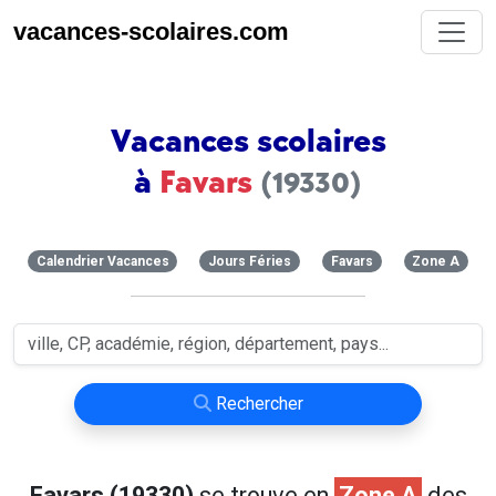
vacances-scolaires.com
Vacances scolaires
à
Favars
(19330)
Calendrier Vacances
Jours Féries
Favars
Zone A
Rechercher
Favars (19330)
se trouve en
Zone A
des