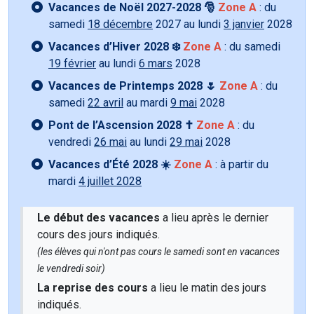
Vacances de Noël 2027-2028 🎅
Zone A
: du
samedi
18 décembre
2027 au lundi
3 janvier
2028
Vacances d’Hiver 2028 ❄️
Zone A
: du samedi
19 février
au lundi
6 mars
2028
Vacances de Printemps 2028 🌷
Zone A
: du
samedi
22 avril
au mardi
9 mai
2028
Pont de l’Ascension 2028 ✝️
Zone A
: du
vendredi
26 mai
au lundi
29 mai
2028
Vacances d’Été 2028 ☀️
Zone A
: à partir du
mardi
4 juillet 2028
Le début des vacances
a lieu après le dernier
cours des jours indiqués.
(les élèves qui n'ont pas cours le samedi sont en vacances
le vendredi soir)
La reprise des cours
a lieu le matin des jours
indiqués.