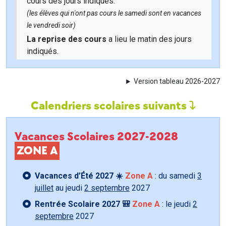
cours des jours indiqués.
(les élèves qui n'ont pas cours le samedi sont en vacances
le vendredi soir)
La reprise des cours
a lieu le matin des jours
indiqués.
Version tableau 2026-2027
Calendriers scolaires suivants
Vacances Scolaires 2027-2028
ZONE A
Vacances d’Été 2027 ☀️
Zone A
: du samedi
3
juillet
au jeudi
2 septembre
2027
Rentrée Scolaire 2027 🎒
Zone A
: le jeudi
2
septembre
2027