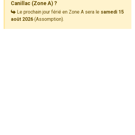
Canillac (Zone A) ?
Le prochain jour férié en Zone A sera le
samedi 15
août 2026
(Assomption).