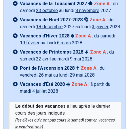
Vacances de la Toussaint 2027 🎃
Zone A
: du
samedi
23 octobre
au lundi
8 novembre
2027
Vacances de Noël 2027-2028 🎅
Zone A
: du
samedi
18 décembre
2027 au lundi
3 janvier
2028
Vacances d’Hiver 2028 ❄️
Zone A
: du samedi
19 février
au lundi
6 mars
2028
Vacances de Printemps 2028 🌷
Zone A
: du
samedi
22 avril
au mardi
9 mai
2028
Pont de l’Ascension 2028 ✝️
Zone A
: du
vendredi
26 mai
au lundi
29 mai
2028
Vacances d’Été 2028 ☀️
Zone A
: à partir du
mardi
4 juillet 2028
Le début des vacances
a lieu après le dernier
cours des jours indiqués.
(les élèves qui n'ont pas cours le samedi sont en vacances
le vendredi soir)