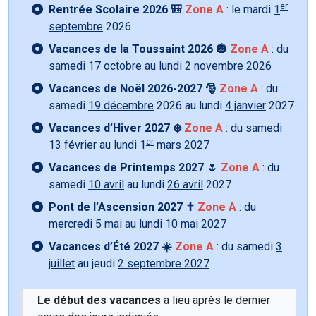
er
Rentrée Scolaire 2026 🎒
Zone A
: le mardi
1
septembre
2026
Vacances de la Toussaint 2026 🎃
Zone A
: du
samedi
17 octobre
au lundi
2 novembre
2026
Vacances de Noël 2026-2027 🎅
Zone A
: du
samedi
19 décembre
2026 au lundi
4 janvier
2027
Vacances d’Hiver 2027 ❄️
Zone A
: du samedi
er
13 février
au lundi
1
mars
2027
Vacances de Printemps 2027 🌷
Zone A
: du
samedi
10 avril
au lundi
26 avril
2027
Pont de l’Ascension 2027 ✝️
Zone A
: du
mercredi
5 mai
au lundi
10 mai
2027
Vacances d’Été 2027 ☀️
Zone A
: du samedi
3
juillet
au jeudi
2 septembre 2027
Le début des vacances
a lieu après le dernier