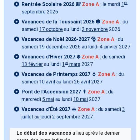
er
Rentrée Scolaire 2026 🎒
Zone A
: le mardi
1
septembre
2026
Vacances de la Toussaint 2026 🎃
Zone A
: du
samedi
17 octobre
au lundi
2 novembre
2026
Vacances de Noël 2026-2027 🎅
Zone A
: du
samedi
19 décembre
2026 au lundi
4 janvier
2027
Vacances d’Hiver 2027 ❄️
Zone A
: du samedi
er
13 février
au lundi
1
mars
2027
Vacances de Printemps 2027 🌷
Zone A
: du
samedi
10 avril
au lundi
26 avril
2027
Pont de l’Ascension 2027 ✝️
Zone A
: du
mercredi
5 mai
au lundi
10 mai
2027
Vacances d’Été 2027 ☀️
Zone A
: du samedi
3
juillet
au jeudi
2 septembre 2027
Le début des vacances
a lieu après le dernier