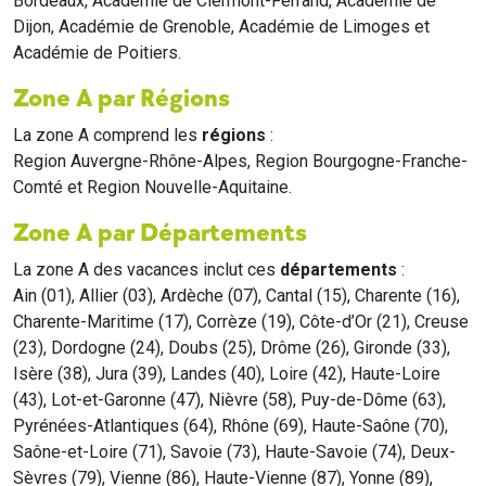
Bordeaux, Académie de Clermont-Ferrand, Académie de
Dijon, Académie de Grenoble, Académie de Limoges et
Académie de Poitiers.
Zone A par Régions
La zone A comprend les
régions
:
Region Auvergne-Rhône-Alpes, Region Bourgogne-Franche-
Comté et Region Nouvelle-Aquitaine.
Zone A par Départements
La zone A des vacances inclut ces
départements
:
Ain (01), Allier (03), Ardèche (07), Cantal (15), Charente (16),
Charente-Maritime (17), Corrèze (19), Côte-d’Or (21), Creuse
(23), Dordogne (24), Doubs (25), Drôme (26), Gironde (33),
Isère (38), Jura (39), Landes (40), Loire (42), Haute-Loire
(43), Lot-et-Garonne (47), Nièvre (58), Puy-de-Dôme (63),
Pyrénées-Atlantiques (64), Rhône (69), Haute-Saône (70),
Saône-et-Loire (71), Savoie (73), Haute-Savoie (74), Deux-
Sèvres (79), Vienne (86), Haute-Vienne (87), Yonne (89),