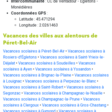
Intercommunalité
: CC de Ventadour - Egletons -
Monédières
Coordonnées GPS
:
Latitude : 45.471294
Longitude : 2.0261463
Vacances des villes aux alentours de
Péret-Bel-Air
Vacances scolaires à Péret-Bel-Air
•
Vacances scolaires à
Rosiers-d'Égletons
•
Vacances scolaires à Saint-Yrieix-le-
Déjalat
•
Vacances scolaires à Soudeilles
•
Vacances
scolaires à Ayen
•
Vacances scolaires à Yssandon
•
Vacances scolaires à Brignac-la-Plaine
•
Vacances scolaires
à Louignac
•
Vacances scolaires à Perpezac-le-Blanc
•
Vacances scolaires à Saint-Robert
•
Vacances scolaires à
Segonzac
•
Vacances scolaires à Champagnac-la-Noaille
•
Vacances scolaires à Champagnac-la-Prune
•
Vacances
scolaires à Clergoux
•
Vacances scolaires à Gros-Chastang
•
Vacances scolaires à Gumond
•
Vacances scolaires à