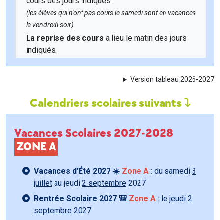
cours des jours indiqués.
(les élèves qui n'ont pas cours le samedi sont en vacances
le vendredi soir)
La reprise des cours
a lieu le matin des jours
indiqués.
Version tableau 2026-2027
Calendriers scolaires suivants
Vacances Scolaires 2027-2028
ZONE A
Vacances d’Été 2027 ☀️
Zone A
: du samedi
3
juillet
au jeudi
2 septembre
2027
Rentrée Scolaire 2027 🎒
Zone A
: le jeudi
2
septembre
2027