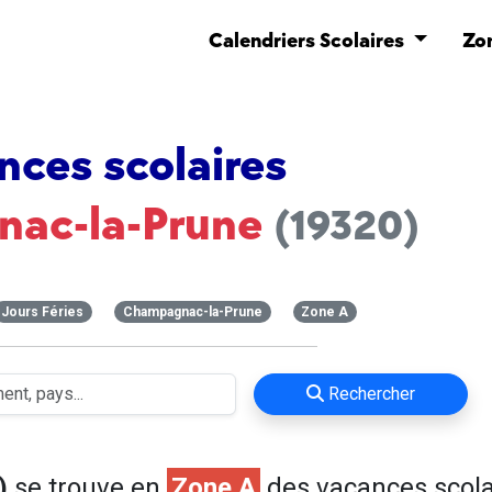
Calendriers Scolaires
Zo
nces scolaires
ac-la-Prune
(19320)
Jours Féries
Champagnac-la-Prune
Zone A
Rechercher
)
se trouve en
Zone A
des vacances scola