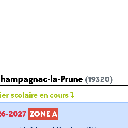
 Champagnac-la-Prune
(19320)
er scolaire en cours
026-2027
ZONE A
er