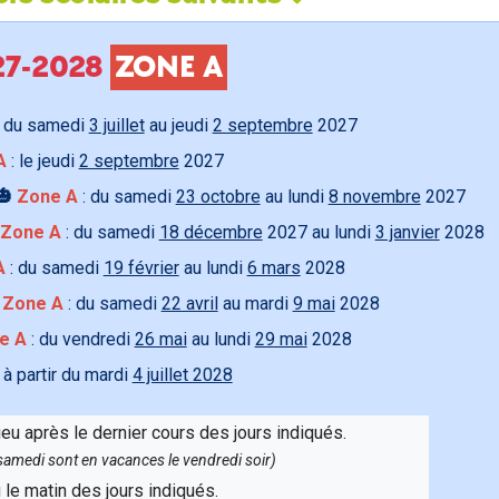
027-2028
ZONE A
 du samedi
3 juillet
au jeudi
2 septembre
2027
A
: le jeudi
2 septembre
2027
🎃
Zone A
: du samedi
23 octobre
au lundi
8 novembre
2027
Zone A
: du samedi
18 décembre
2027 au lundi
3 janvier
2028
A
: du samedi
19 février
au lundi
6 mars
2028

Zone A
: du samedi
22 avril
au mardi
9 mai
2028
e A
: du vendredi
26 mai
au lundi
29 mai
2028
 à partir du mardi
4 juillet 2028
ieu après le dernier cours des jours indiqués.
e samedi sont en vacances le vendredi soir)
u le matin des jours indiqués.