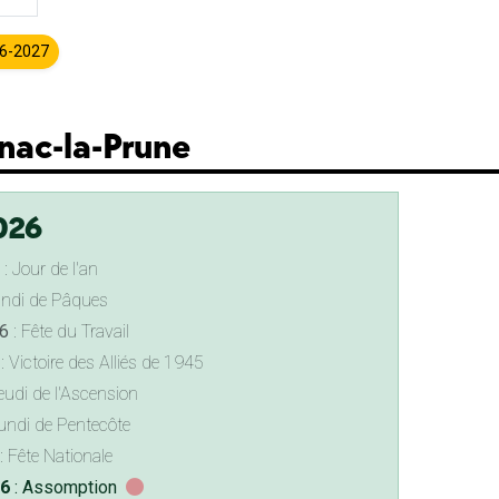
26-2027
nac-la-Prune
026
: Jour de l'an
undi de Pâques
6
: Fête du Travail
: Victoire des Alliés de 1945
eudi de l'Ascension
undi de Pentecôte
: Fête Nationale
26
: Assomption