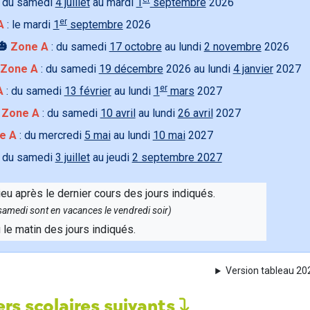
 du samedi
4 juillet
au mardi
1
septembre
2026
er
A
: le mardi
1
septembre
2026
🎃
Zone A
: du samedi
17 octobre
au lundi
2 novembre
2026
Zone A
: du samedi
19 décembre
2026 au lundi
4 janvier
2027
er
A
: du samedi
13 février
au lundi
1
mars
2027

Zone A
: du samedi
10 avril
au lundi
26 avril
2027
e A
: du mercredi
5 mai
au lundi
10 mai
2027
 du samedi
3 juillet
au jeudi
2 septembre 2027
ieu après le dernier cours des jours indiqués.
e samedi sont en vacances le vendredi soir)
u le matin des jours indiqués.
Version tableau 2
rs scolaires suivants