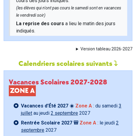
cours des jours indiqués.
(les élèves qui n'ont pas cours le samedi sont en vacances
le vendredi soir)
La reprise des cours
a lieu le matin des jours
indiqués.
Version tableau 2026-2027
Calendriers scolaires suivants
Vacances Scolaires 2027-2028
ZONE A
Vacances d’Été 2027 ☀️
Zone A
: du samedi
3
juillet
au jeudi
2 septembre
2027
Rentrée Scolaire 2027 🎒
Zone A
: le jeudi
2
septembre
2027