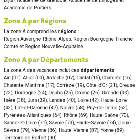
Dijon, Académie de Grenoble, Académie de Limoges et
Académie de Poitiers.
Zone A par Régions
La zone A comprend les
régions
:
Region Auvergne-Rhône-Alpes, Region Bourgogne-Franche-
Comté et Region Nouvelle-Aquitaine.
Zone A par Départements
La zone A des vacances inclut ces
départements
:
Ain (01), Allier (03), Ardèche (07), Cantal (15), Charente (16),
Charente-Maritime (17), Corrèze (19), Côte-d’Or (21), Creuse
(23), Dordogne (24), Doubs (25), Drôme (26), Gironde (33),
Isère (38), Jura (39), Landes (40), Loire (42), Haute-Loire
(43), Lot-et-Garonne (47), Nièvre (58), Puy-de-Dôme (63),
Pyrénées-Atlantiques (64), Rhône (69), Haute-Saône (70),
Saône-et-Loire (71), Savoie (73), Haute-Savoie (74), Deux-
Sèvres (79), Vienne (86), Haute-Vienne (87), Yonne (89),
Territoire de Belfort (90).