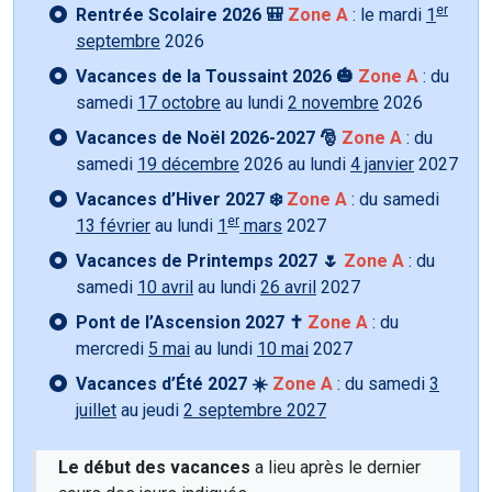
er
Rentrée Scolaire 2026 🎒
Zone A
: le mardi
1
septembre
2026
Vacances de la Toussaint 2026 🎃
Zone A
: du
samedi
17 octobre
au lundi
2 novembre
2026
Vacances de Noël 2026-2027 🎅
Zone A
: du
samedi
19 décembre
2026 au lundi
4 janvier
2027
Vacances d’Hiver 2027 ❄️
Zone A
: du samedi
er
13 février
au lundi
1
mars
2027
Vacances de Printemps 2027 🌷
Zone A
: du
samedi
10 avril
au lundi
26 avril
2027
Pont de l’Ascension 2027 ✝️
Zone A
: du
mercredi
5 mai
au lundi
10 mai
2027
Vacances d’Été 2027 ☀️
Zone A
: du samedi
3
juillet
au jeudi
2 septembre 2027
Le début des vacances
a lieu après le dernier