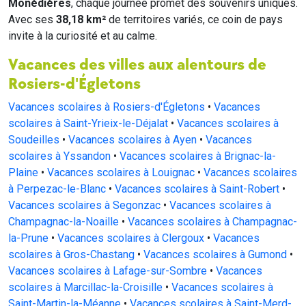
Monédières
, chaque journée promet des souvenirs uniques.
Avec ses
38,18 km²
de territoires variés, ce coin de pays
invite à la curiosité et au calme.
Vacances des villes aux alentours de
Rosiers-d'Égletons
Vacances scolaires à Rosiers-d'Égletons
•
Vacances
scolaires à Saint-Yrieix-le-Déjalat
•
Vacances scolaires à
Soudeilles
•
Vacances scolaires à Ayen
•
Vacances
scolaires à Yssandon
•
Vacances scolaires à Brignac-la-
Plaine
•
Vacances scolaires à Louignac
•
Vacances scolaires
à Perpezac-le-Blanc
•
Vacances scolaires à Saint-Robert
•
Vacances scolaires à Segonzac
•
Vacances scolaires à
Champagnac-la-Noaille
•
Vacances scolaires à Champagnac-
la-Prune
•
Vacances scolaires à Clergoux
•
Vacances
scolaires à Gros-Chastang
•
Vacances scolaires à Gumond
•
Vacances scolaires à Lafage-sur-Sombre
•
Vacances
scolaires à Marcillac-la-Croisille
•
Vacances scolaires à
Saint-Martin-la-Méanne
•
Vacances scolaires à Saint-Merd-